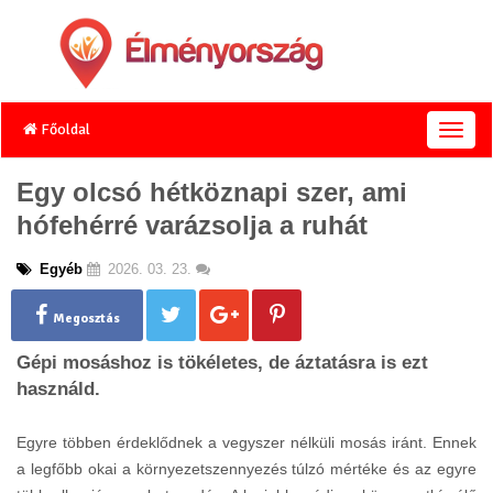
Főoldal
T
o
g
Egy olcsó hétköznapi szer, ami
g
hófehérré varázsolja a ruhát
l
e
n
Egyéb
2026. 03. 23.
a
v
Megosztás
i
g
Gépi mosáshoz is tökéletes, de áztatásra is ezt
a
használd.
t
i
o
Egyre többen érdeklődnek a vegyszer nélküli mosás iránt. Ennek
n
a legfőbb okai a környezetszennyezés túlzó mértéke és az egyre