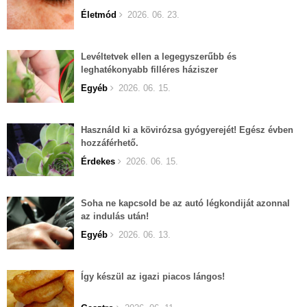
Életmód
2026. 06. 23.
Levéltetvek ellen a legegyszerűbb és
leghatékonyabb filléres háziszer
Egyéb
2026. 06. 15.
Használd ki a kövirózsa gyógyerejét! Egész évben
hozzáférhető.
Érdekes
2026. 06. 15.
Soha ne kapcsold be az autó légkondiját azonnal
az indulás után!
Egyéb
2026. 06. 13.
Így készül az igazi piacos lángos!