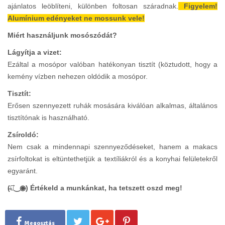
ajánlatos leöblíteni, különben foltosan száradnak.
Figyelem!
Alumínium edényeket ne mossunk vele!
Miért használjunk mosószódát?
Lágyítja a vizet:
Ezáltal a mosópor valóban hatékonyan tisztít (köztudott, hogy a
kemény vízben nehezen oldódik a mosópor.
Tisztít:
Erősen szennyezett ruhák mosására kiválóan alkalmas, általános
tisztítónak is használható.
Zsíroldó:
Nem csak a mindennapi szennyeződéseket, hanem a makacs
zsírfoltokat is eltüntethetjük a textíliákról és a konyhai felületekről
egyaránt.
(̶◉͛‿◉̶) Értékeld a munkánkat, ha tetszett oszd meg!
Megosztás