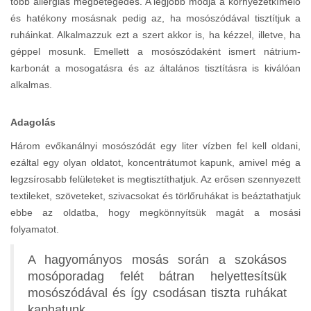
több allergiás megbetegedés. A legjobb módja a környezetkímélő
és hatékony mosásnak pedig az, ha mosószódával tisztítjuk a
ruháinkat. Alkalmazzuk ezt a szert akkor is, ha kézzel, illetve, ha
géppel mosunk. Emellett a mosószódaként ismert nátrium-
karbonát a mosogatásra és az általános tisztításra is kiválóan
alkalmas.
Adagolás
Három evőkanálnyi mosószódát egy liter vízben fel kell oldani,
ezáltal egy olyan oldatot, koncentrátumot kapunk, amivel még a
legzsírosabb felületeket is megtisztíthatjuk. Az erősen szennyezett
textileket, szöveteket, szivacsokat és törlőruhákat is beáztathatjuk
ebbe az oldatba, hogy megkönnyítsük magát a mosási
folyamatot.
A hagyományos mosás során a szokásos
mosóporadag felét bátran helyettesítsük
mosószódával és így csodásan tiszta ruhákat
kaphatunk.