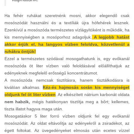
Ha fehér ruhákat szeretnénk mosni, akkor elegendő csak
mosószódát használni és a textíliák újra hófehérek lesznek.
Ezenkívül a mosószóda természetes vízlágyítóként is működik, ha
kis mennyiségben a mosóporhoz adagoljuk.
A legjobb hatást
akkor érjük el, ha langyos vízben feloldva, közvetlenül a
ruhákra öntjük!
Ezzel a természetes szódával mosogathatunk is, egy evőkanál
mosószóda öt liter vízben való feloldásával előállíthatjuk az
edényeknek megfelelő erősségű koncentrátumot.
A mosószóda nemcsak tisztításra, hanem tisztálkodásra is
kiválóan alkalmas.
Kéz-és hajmosás során kis mennyiséget
oldjunk fel öt liter vízben
. Az elkészített nátrium karbonát oldata
nem habzik,
mégis hatékonyan tisztítja meg a bőrt; kellemes,
tiszta illatot hagyva maga után.
Mosogatáskor 5 liter forró vízben oldjunk fel egy evőkanál
mosószódát. Az oldat eltávolítja az edényekről a zsiradékot, az
égett foltokat. Az üvegedényeket elmosás után ecetes vízzel