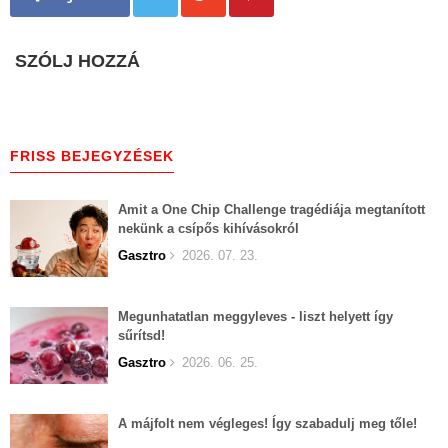
SZÓLJ HOZZÁ
FRISS BEJEGYZÉSEK
Amit a One Chip Challenge tragédiája megtanított
nekünk a csípős kihívásokról
Gasztro
2026. 07. 23.
Megunhatatlan meggyleves - liszt helyett így
sűrítsd!
Gasztro
2026. 06. 25.
A májfolt nem végleges! Így szabadulj meg tőle!