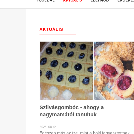
FŐOLDAL
AKTUÁLIS
ÉLETMÓD
ÉRDEKE
AKTUÁLIS
(271)
Szilvásgombóc - ahogy a
nagymamától tanultuk
2025. 08. 01
Egészen más az íze, mint a bolti fagyasztottnak.