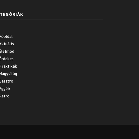
TEGÓRIÁK
Főoldal
Aktuális
Életmód
Érdekes
Praktikák
Nagyvilág
Gasztro
Egyéb
Retro