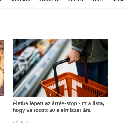
S
PRAKTIKÁK
NAGYVILÁG
GASZTRO
EGYÉB
RETRO
Életbe lépett az árrés-stop - Itt a lista,
hogy változott 30 élelmiszer ára
2025. 03. 20