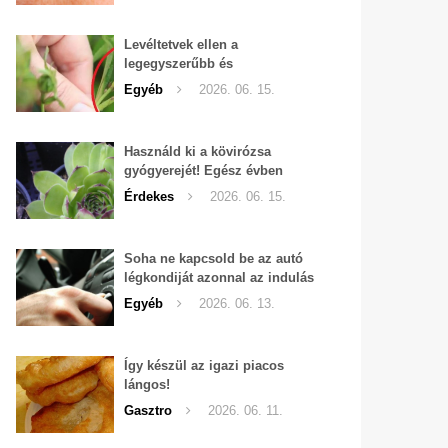
Levéltetvek ellen a
legegyszerűbb és
leghatékonyabb filléres
Egyéb
2026. 06. 15.
háziszer
Használd ki a kövirózsa
gyógyerejét! Egész évben
hozzáférhető.
Érdekes
2026. 06. 15.
Soha ne kapcsold be az autó
légkondiját azonnal az indulás
után!
Egyéb
2026. 06. 13.
Így készül az igazi piacos
lángos!
Gasztro
2026. 06. 11.