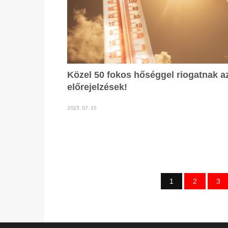
Közel 50 fokos hőséggel riogatnak a
előrejelzések!
2023. 07. 15
1
2
3