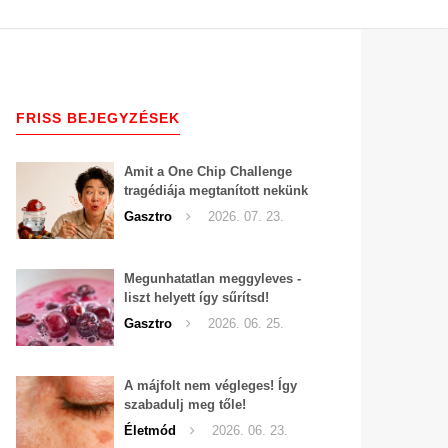
FRISS BEJEGYZÉSEK
Amit a One Chip Challenge
tragédiája megtanított nekünk
a csípős kihívásokról
Gasztro
2026. 07. 23.
Megunhatatlan meggyleves -
liszt helyett így sűrítsd!
Gasztro
2026. 06. 25.
A májfolt nem végleges! Így
szabadulj meg tőle!
Életmód
2026. 06. 23.