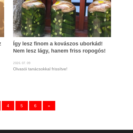
z
Így lesz finom a kovászos uborkád!
Nem lesz lágy, hanem friss ropogós!
2026. 07. 09
Olvasói tanácsokkal frissítve!
4
5
6
»