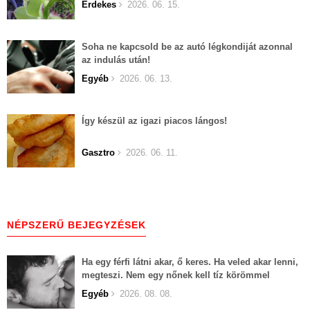
Érdekes
2026. 06. 15.
Soha ne kapcsold be az autó légkondiját azonnal
az indulás után!
Egyéb
2026. 06. 13.
Így készül az igazi piacos lángos!
Gasztro
2026. 06. 11.
NÉPSZERŰ BEJEGYZÉSEK
Ha egy férfi látni akar, ő keres. Ha veled akar lenni,
megteszi. Nem egy nőnek kell tíz körömmel
belekapaszkodva mindent feláldozni.
Egyéb
2026. 08. 08.