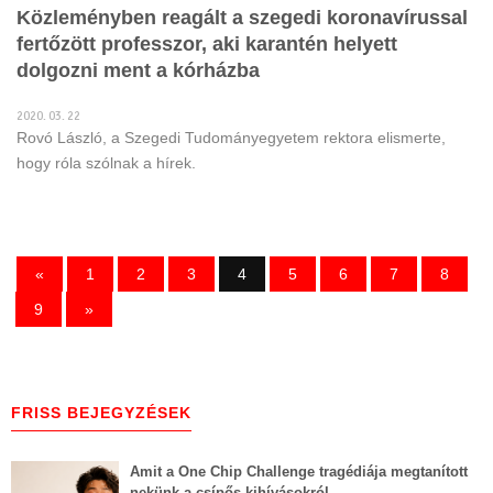
Közleményben reagált a szegedi koronavírussal
fertőzött professzor, aki karantén helyett
dolgozni ment a kórházba
2020. 03. 22
Rovó László, a Szegedi Tudományegyetem rektora elismerte,
hogy róla szólnak a hírek.
«
1
2
3
4
5
6
7
8
9
»
FRISS BEJEGYZÉSEK
Amit a One Chip Challenge tragédiája megtanított
nekünk a csípős kihívásokról