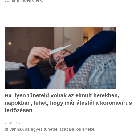
Jó hír mindenkinek.
Ha ilyen tüneteid voltak az elmúlt hetekben,
napokban, lehet, hogy már átestél a koronavírus
fertőzésen
2020. 03. 28
Itt vannak az egyes tünetek százalékos értékei.