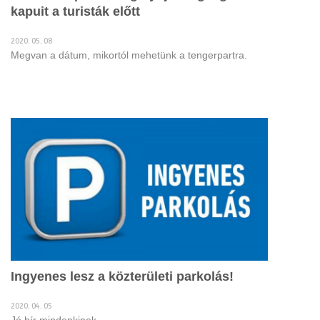
kapuit a turisták előtt
2020. 05. 08
Megvan a dátum, mikortól mehetünk a tengerpartra.
Ingyenes lesz a közterületi parkolás!
2020. 04. 05