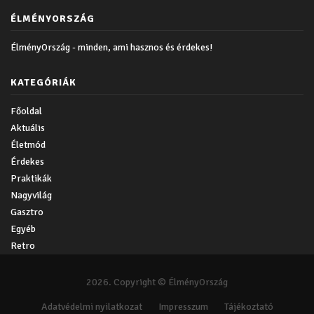
ÉLMÉNYORSZÁG
ÉlményOrszág - minden, ami hasznos és érdekes!
KATEGÓRIÁK
Főoldal
Aktuális
Életmód
Érdekes
Praktikák
Nagyvilág
Gasztro
Egyéb
Retro
2026. Copyright © ÉlményOrszág
Adatvédelmi nyilatkozat
Impresszum
Tájékoztató