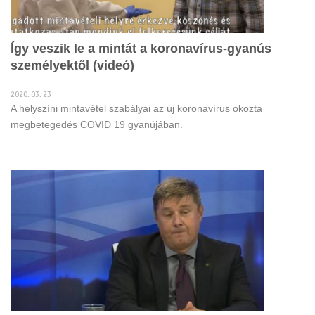
Így veszik le a mintát a koronavírus-gyanús
személyektől (videó)
2020. 03. 23
A helyszíni mintavétel szabályai az új koronavírus okozta
megbetegedés COVID 19 gyanújában.