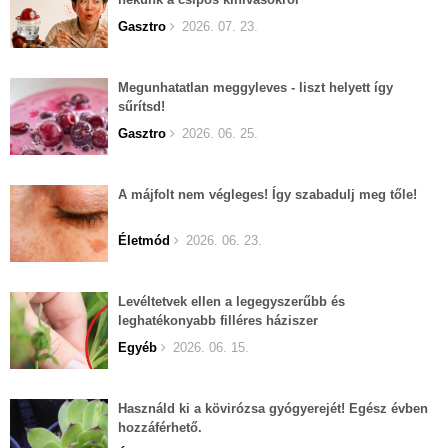
Gasztro
2026. 07. 23.
Megunhatatlan meggyleves - liszt helyett így
sűrítsd!
Gasztro
2026. 06. 25.
A májfolt nem végleges! Így szabadulj meg tőle!
Életmód
2026. 06. 23.
Levéltetvek ellen a legegyszerűbb és
leghatékonyabb filléres háziszer
Egyéb
2026. 06. 15.
Használd ki a kövirózsa gyógyerejét! Egész évben
hozzáférhető.