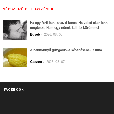
NÉPSZERŰ BEJEGYZÉSEK
Ha egy férfi látni akar, ő keres. Ha veled akar lenni,
megteszi. Nem egy nőnek kell tíz körömmel
belekapaszkodva mindent feláldozni.
Egyéb
2026. 08. 08.
A habkönnyű grízgaluska készítésének 3 titka
Gasztro
2026. 08. 07.
FACEBOOK