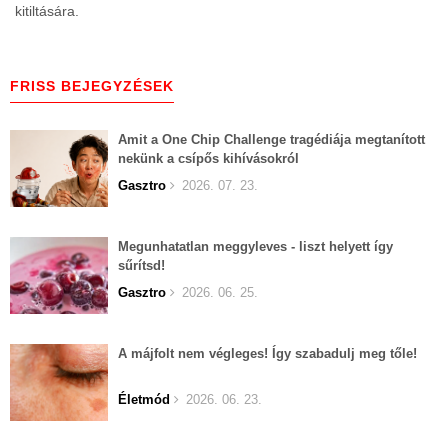
kitiltására.
FRISS BEJEGYZÉSEK
Amit a One Chip Challenge tragédiája megtanított
nekünk a csípős kihívásokról
Gasztro
2026. 07. 23.
Megunhatatlan meggyleves - liszt helyett így
sűrítsd!
Gasztro
2026. 06. 25.
A májfolt nem végleges! Így szabadulj meg tőle!
Életmód
2026. 06. 23.