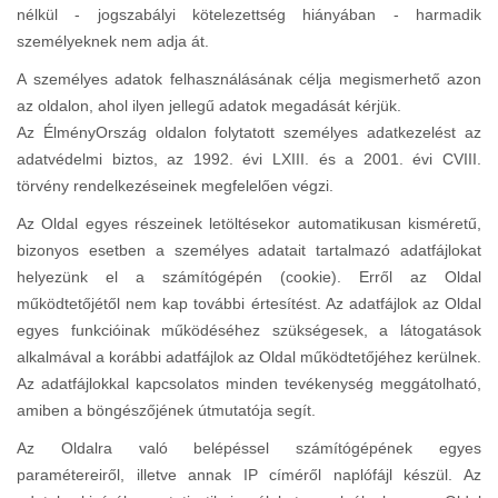
nélkül - jogszabályi kötelezettség hiányában - harmadik
személyeknek nem adja át.
A személyes adatok felhasználásának célja megismerhető azon
az oldalon, ahol ilyen jellegű adatok megadását kérjük.
Az ÉlményOrszág oldalon folytatott személyes adatkezelést az
adatvédelmi biztos, az 1992. évi LXIII. és a 2001. évi CVIII.
törvény rendelkezéseinek megfelelően végzi.
Az Oldal egyes részeinek letöltésekor automatikusan kisméretű,
bizonyos esetben a személyes adatait tartalmazó adatfájlokat
helyezünk el a számítógépén (cookie). Erről az Oldal
működtetőjétől nem kap további értesítést. Az adatfájlok az Oldal
egyes funkcióinak működéséhez szükségesek, a látogatások
alkalmával a korábbi adatfájlok az Oldal működtetőjéhez kerülnek.
Az adatfájlokkal kapcsolatos minden tevékenység meggátolható,
amiben a böngészőjének útmutatója segít.
Az Oldalra való belépéssel számítógépének egyes
paramétereiről, illetve annak IP címéről naplófájl készül. Az