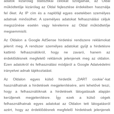
adatok kizárólag statisztikai célokat szolgálnak, az Oldal
működtetője kizárólag az Oldal fejlesztése érdekében használja
fel őket. Az IP cím és a naplófájl egyes esetekben személyes
adatnak minősülhet. A személyes adatokat felhasználási céljuk
megszűnése esetén vagy kérelemre az Oldal működtetője
megsemmisíti.
Az Oldalon a Google AdSense hirdetési rendszere reklámokat
jelenít meg. A rendszer személyes adatokat gyűjt a hirdetésre
kattintó felhasználókról, hogy ne zavaró, hanem az
érdeklődésnek megfelelő reklámok jelenjenek meg az oldalon.
Ezen adatokról és felhasználási módjáról a Google Adatvédelmi
irányelvei adnak tájékoztatást.
Az Oldalon egyes külső hirdetők „DART cookie”-kat
használhatnak a hirdetések megjelenítésére, ami lehetővé teszi,
hogy a felhasználóknak a hirdetések látogatásaik alapján
kerüljenek megjelenítésre. Így ezek a külső cégek
felhasználhatnak egyes adatokat az Oldalon tett látogatásról
azért, hogy az érdeklődésnek megfelelő hirdetések jelenjenek