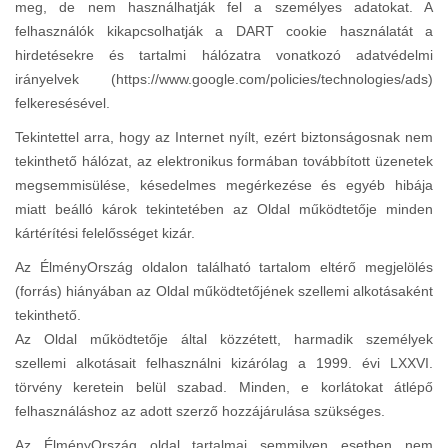
meg, de nem használhatják fel a személyes adatokat. A
felhasználók kikapcsolhatják a DART cookie használatát a
hirdetésekre és tartalmi hálózatra vonatkozó adatvédelmi
irányelvek (https://www.google.com/policies/technologies/ads)
felkeresésével.
Tekintettel arra, hogy az Internet nyílt, ezért biztonságosnak nem
tekinthető hálózat, az elektronikus formában továbbított üzenetek
megsemmisülése, késedelmes megérkezése és egyéb hibája
miatt beálló károk tekintetében az Oldal működtetője minden
kártérítési felelősséget kizár.
Az ÉlményOrszág oldalon található tartalom eltérő megjelölés
(forrás) hiányában az Oldal működtetőjének szellemi alkotásaként
tekinthető.
Az Oldal működtetője által közzétett, harmadik személyek
szellemi alkotásait felhasználni kizárólag a 1999. évi LXXVI.
törvény keretein belül szabad. Minden, e korlátokat átlépő
felhasználáshoz az adott szerző hozzájárulása szükséges.
Az ÉlményOrszág oldal tartalmai semmilyen esetben nem