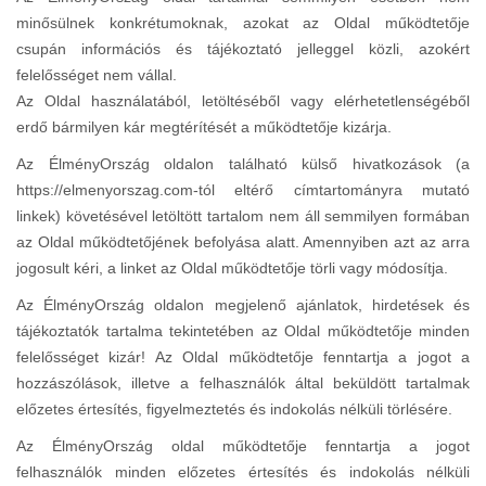
minősülnek konkrétumoknak, azokat az Oldal működtetője
csupán információs és tájékoztató jelleggel közli, azokért
felelősséget nem vállal.
Az Oldal használatából, letöltéséből vagy elérhetetlenségéből
erdő bármilyen kár megtérítését a működtetője kizárja.
Az ÉlményOrszág oldalon található külső hivatkozások (a
https://elmenyorszag.com-tól eltérő címtartományra mutató
linkek) követésével letöltött tartalom nem áll semmilyen formában
az Oldal működtetőjének befolyása alatt. Amennyiben azt az arra
jogosult kéri, a linket az Oldal működtetője törli vagy módosítja.
Az ÉlményOrszág oldalon megjelenő ajánlatok, hirdetések és
tájékoztatók tartalma tekintetében az Oldal működtetője minden
felelősséget kizár! Az Oldal működtetője fenntartja a jogot a
hozzászólások, illetve a felhasználók által beküldött tartalmak
előzetes értesítés, figyelmeztetés és indokolás nélküli törlésére.
Az ÉlményOrszág oldal működtetője fenntartja a jogot
felhasználók minden előzetes értesítés és indokolás nélküli