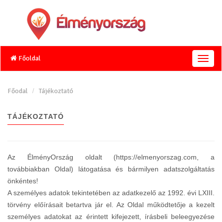
Főoldal
T
o
g
g
Főodal
Tájékoztató
l
e
TÁJÉKOZTATÓ
n
a
v
i
Az ÉlményOrszág oldalt (https://elmenyorszag.com, a
g
a
továbbiakban Oldal) látogatása és bármilyen adatszolgáltatás
t
önkéntes!
i
A személyes adatok tekintetében az adatkezelő az 1992. évi LXIII.
o
törvény előírásait betartva jár el. Az Oldal működtetője a kezelt
n
személyes adatokat az érintett kifejezett, írásbeli beleegyezése