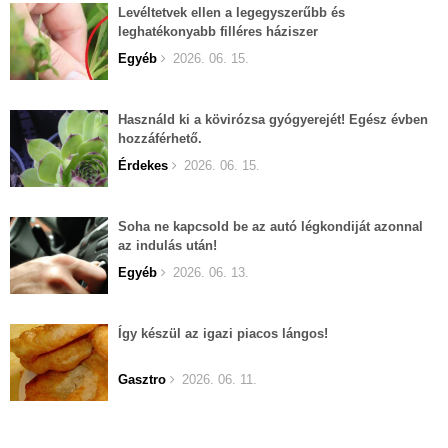
Levéltetvek ellen a legegyszerűbb és
leghatékonyabb filléres háziszer
Egyéb
2026. 06. 15.
Használd ki a kövirózsa gyógyerejét! Egész évben
hozzáférhető.
Érdekes
2026. 06. 15.
Soha ne kapcsold be az autó légkondiját azonnal
az indulás után!
Egyéb
2026. 06. 13.
Így készül az igazi piacos lángos!
Gasztro
2026. 06. 11.