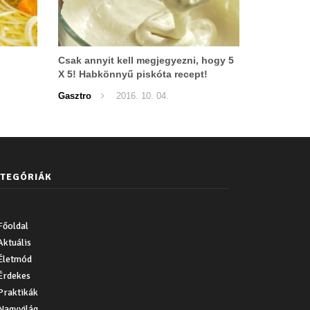
Csak annyit kell megjegyezni, hogy 5
X 5! Habkönnyű piskóta recept!
Gasztro
2016. 10. 04.
TEGÓRIÁK
Főoldal
Aktuális
Életmód
Érdekes
Praktikák
Nagyvilág