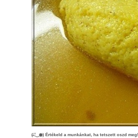
(̶◉͛‿◉̶) Értékeld a munkánkat, ha tetszett oszd meg