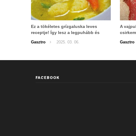
Ez a tökéletes grízgaluska leves
A vajpu
receptje! Így lesz a legpuhább és
csirkem
legfinomabb!
Gasztro
2025. 03. 06.
Gasztro
FACEBOOK