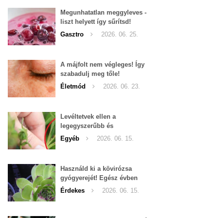
Megunhatatlan meggyleves -
liszt helyett így sűrítsd!
Gasztro
2026. 06. 25.
A májfolt nem végleges! Így
szabadulj meg tőle!
Életmód
2026. 06. 23.
Levéltetvek ellen a
legegyszerűbb és
leghatékonyabb filléres
Egyéb
2026. 06. 15.
háziszer
Használd ki a kövirózsa
gyógyerejét! Egész évben
hozzáférhető.
Érdekes
2026. 06. 15.