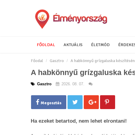
FŐOLDAL
AKTUÁLIS
ÉLETMÓD
ÉRDEKE
Főodal
Gasztro
A habkönnyű grízgaluska készítéséne
A habkönnyű grízgaluska kész
Gasztro
2026. 08. 07.
Megosztás
Ha ezeket betartod, nem lehet elrontani!