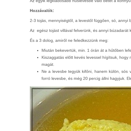
Az egyik legkiadósabb húslevesbe való betét a könnyű 
Hozzávalók:
2-3 tojás, mennyiségtől, a levestől függően, só, annyi
Az egész tojást villával felverünk, és annyi búzadarát k
És a 3 dolog, amiről ne feledkezzünk meg:
Miután bekevertük, min. 1 órán át a hűtőben lefe
Kiszaggatás előtt kevés levessel hígítsuk, hogy 
magát.
Ne a levesbe tegyük kifőni, hanem külön, sós
forró levesbe, és még 20 percig állni hagyjuk. 