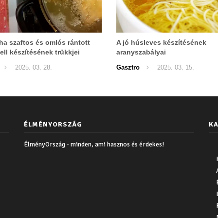
ha szaftos és omlós rántott
A jó húsleves készítésének
ell készítésének trükkjei
aranyszabályai
2025. 03. 28.
Gasztro
2025. 03. 15.
ÉLMÉNYORSZÁG
KA
ÉlményOrszág - minden, ami hasznos és érdekes!