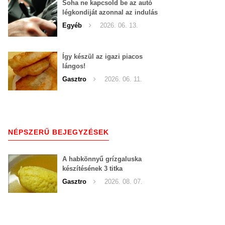
Soha ne kapcsold be az autó
légkondiját azonnal az indulás
után!
Egyéb
2026. 06. 13.
Így készül az igazi piacos
lángos!
Gasztro
2026. 06. 11.
NÉPSZERŰ BEJEGYZÉSEK
A habkönnyű grízgaluska
készítésének 3 titka
Gasztro
2026. 08. 07.