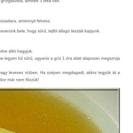
grízgaluska, aminek 3 titka van.
 búzadara, amennyit felvesz.
everünk bele, hogy sűrű, tejföl állagú tésztát kapjunk.
dve állni hagyjuk.
ne legyen túl sűrű, ugyanis a gríz 1 óra alatt alaposan megszívja
 vagy leveses vízben. Ha szépen megdagadt, akkor tegyük át a
Ekkor már nem főzzük!