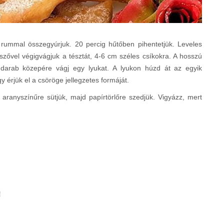
és a rummal összegyúrjuk. 20 percig hűtőben pihentetjük. Leveles
szővel végigvágjuk a tésztát, 4-6 cm széles csíkokra. A hosszú
 darab közepére vágj egy lyukat. A lyukon húzd át az egyik
y érjük el a csöröge jellegzetes formáját.
 aranyszínűre sütjük, majd papírtörlőre szedjük. Vigyázz, mert
!