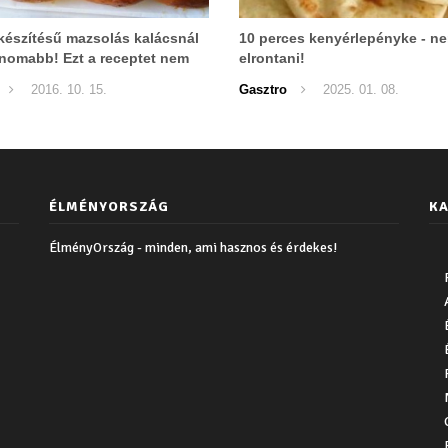
 készítésű mazsolás kalácsnál
10 perces kenyérlepényke - ne
inomabb! Ezt a receptet nem
elrontani!
rontani!
2016. 10. 15.
Gasztro
2025. 01. 08.
ÉLMÉNYORSZÁG
KA
ÉlményOrszág - minden, ami hasznos és érdekes!