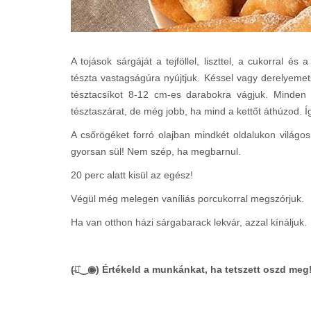
A tojások sárgáját a tejföllel, liszttel, a cukorral 
tészta vastagságúra nyújtjuk. Késsel vagy derelyemet
tésztacsíkot 8-12 cm-es darabokra vágjuk. Minden
tésztaszárat, de még jobb, ha mind a kettőt áthúzod. Íg
A csőrögéket forró olajban mindkét oldalukon világos
gyorsan sül! Nem szép, ha megbarnul.
20 perc alatt kisül az egész!
Végül még melegen vaníliás porcukorral megszórjuk.
Ha van otthon házi sárgabarack lekvár, azzal kínáljuk.
(̶◉͛‿◉̶) Értékeld a munkánkat, ha tetszett oszd meg