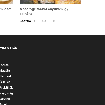
m lehet
A csöröge fánkot anyukám így
csinálta
Gasztro
2023. 11. 10.
TEGÓRIÁK
Főoldal
Aktuális
Életmód
Érdekes
Praktikák
Nagyvilág
Gasztro
Egyéb