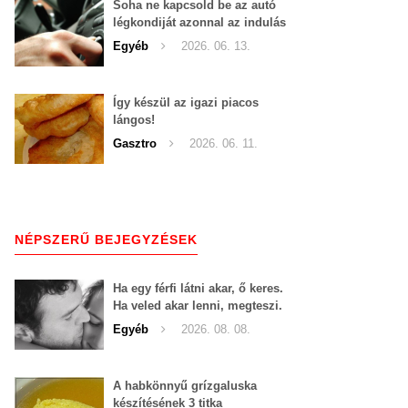
Soha ne kapcsold be az autó
légkondiját azonnal az indulás
után!
Egyéb
2026. 06. 13.
Így készül az igazi piacos
lángos!
Gasztro
2026. 06. 11.
NÉPSZERŰ BEJEGYZÉSEK
Ha egy férfi látni akar, ő keres.
Ha veled akar lenni, megteszi.
Nem egy nőnek kell tíz
Egyéb
2026. 08. 08.
körömmel belekapaszkodva
mindent feláldozni.
A habkönnyű grízgaluska
készítésének 3 titka