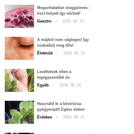
Megunhatatlan meggyleves -
liszt helyett így sűrítsd!
Gasztro
2026. 06. 25.
A májfolt nem végleges! Így
szabadulj meg tőle!
Életmód
2026. 06. 23.
Levéltetvek ellen a
legegyszerűbb és
leghatékonyabb filléres
Egyéb
2026. 06. 15.
háziszer
Használd ki a kövirózsa
gyógyerejét! Egész évben
hozzáférhető.
Érdekes
2026. 06. 15.