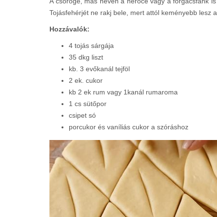
A csöröge, más néven a herőce vagy a forgácsfánk is 
Tojásfehérjét ne rakj bele, mert attól keményebb lesz a
Hozzávalók:
4 tojás sárgája
35 dkg liszt
kb. 3 evőkanál tejföl
2 ek. cukor
kb 2 ek rum vagy 1kanál rumaroma
1 cs sütőpor
csipet só
porcukor és vaníliás cukor a szóráshoz