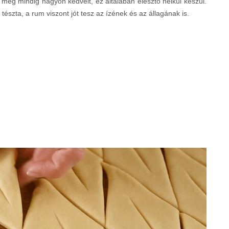
még mindig nagyon kedvelt, ez általában élesztő nélkül készül.
 tészta, a rum viszont jót tesz az ízének és az állagának is.