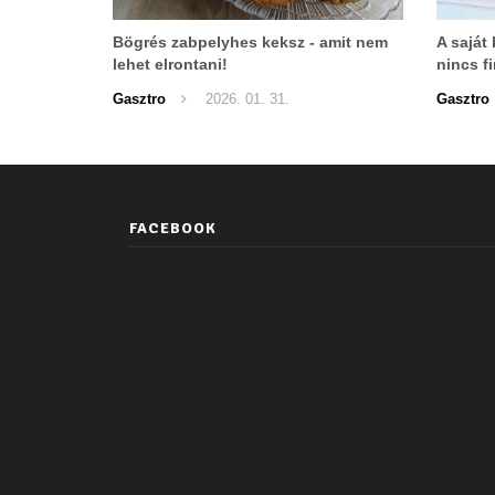
Bögrés zabpelyhes keksz - amit nem
A saját
lehet elrontani!
nincs f
lehet el
Gasztro
2026. 01. 31.
Gasztro
FACEBOOK