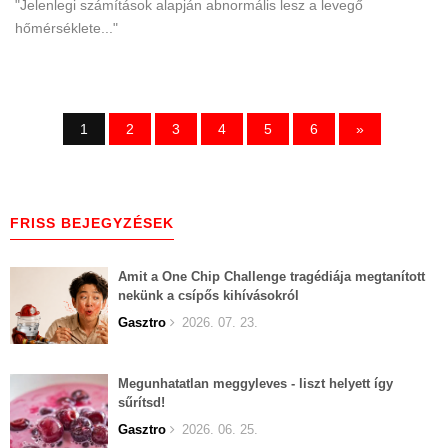
"Jelenlegi számítások alapján abnormális lesz a levegő
hőmérséklete..."
1
2
3
4
5
6
»
FRISS BEJEGYZÉSEK
Amit a One Chip Challenge tragédiája megtanított
nekünk a csípős kihívásokról
Gasztro
2026. 07. 23.
Megunhatatlan meggyleves - liszt helyett így
sűrítsd!
Gasztro
2026. 06. 25.