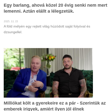
Egy barlang, ahová közel 20 évig senki nem mert
lemenni. Aztán elállt a lélegzetük.
2025. 11. 15
A föld mélyén egy rejtett világ húzódott saját folyóval és
dzsungellel.
Milliókat költ a gyerekeire ez a pár - Szerintük az
emberek irigyek, amiért ilyen jól élnek