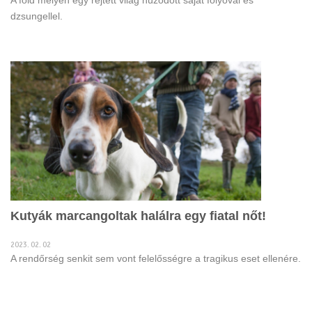
A föld mélyén egy rejtett világ húzódott saját folyóval és
dzsungellel.
Kutyák marcangoltak halálra egy fiatal nőt!
2023. 02. 02
A rendőrség senkit sem vont felelősségre a tragikus eset ellenére.