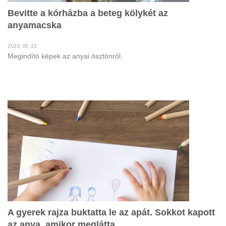
Bevitte a kórházba a beteg kölykét az
anyamacska
2020. 05. 22
Megindító képek az anyai ösztönről.
A gyerek rajza buktatta le az apát. Sokkot kapott
az anya, amikor meglátta.