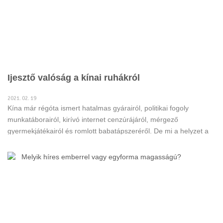
Ijesztő valóság a kínai ruhákról
2021. 02. 19
Kína már régóta ismert hatalmas gyárairól, politikai fogoly
munkatáborairól, kirívó internet cenzúrájáról, mérgező
gyermekjátékairól és romlott babatápszeréről. De mi a helyzet a
légkondicionált ruházati boltokkal Magyarországon?