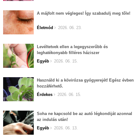
A májfolt nem végleges! Így szabadulj meg tőle!
Életmód
2026. 06. 23.
Levéltetvek ellen a legegyszerűbb és
leghatékonyabb filléres háziszer
Egyéb
2026. 06. 15.
Használd ki a kövirózsa gyógyerejét! Egész évben
hozzáférhető.
Érdekes
2026. 06. 15.
Soha ne kapcsold be az autó légkondiját azonnal
az indulás után!
Egyéb
2026. 06. 13.