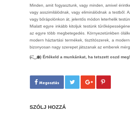
Minden, amit fogyasztunk, vagy minden, amivel érintk
vagy asszimilálódnak, vagy eliminálódnak a testből.
vagy bőrápolónkon át, jelentős módon leterhelik testün
Mialatt egyre inkább kitoljuk testünk tűrőképességéne
az egyre több megbetegedés. Környezetünkben ólálko
modern háztartási termékek, tisztítószerek, a modern
bizonyosan nagy szerepet játszanak az emberek mér
(̶◉͛‿◉̶) Értékeld a munkánkat, ha tetszett oszd meg
Megosztás
SZÓLJ HOZZÁ