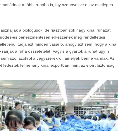
elemosódnak a többi ruhába is, így szennyezve el az esetleges
használják a biológusok, de riasztóan sok nagy kínai ruházati
 gyűrődés-és penészmentesen érkezzenek meg rendeltetési
feltétlenül tudja ezt minden vásárló, ahogy azt sem, hogy a kínai
áírják a ruha összetételét. Vagyis a gyártók a ruhát úgy is
 sem szól azokról a vegyszerekről, amelyek benne vannak. Az
 fedeztek fel néhány kínai exportban, mint az előírt biztonsági