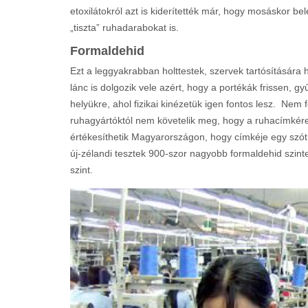
etoxilátokról azt is kiderítették már, hogy mosáskor b
„tiszta” ruhadarabokat is.
Formaldehid
Ezt a leggyakrabban holttestek, szervek tartósítására 
lánc is dolgozik vele azért, hogy a portékák frissen,
helyükre, ahol fizikai kinézetük igen fontos lesz. Nem 
ruhagyártóktól nem követelik meg, hogy a ruhacímkére r
értékesíthetik Magyarországon, hogy címkéje egy szót
új-zélandi tesztek 900-szor nagyobb formaldehid szintet
szint.