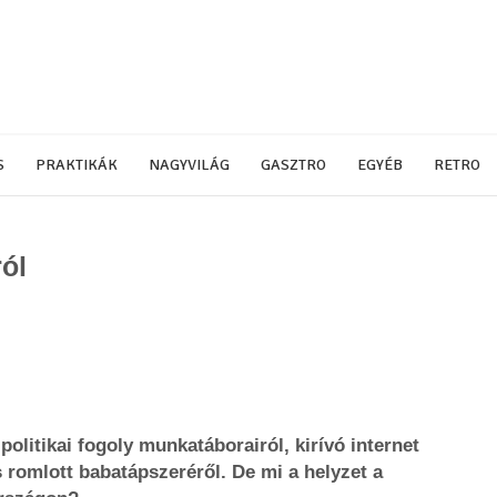
S
PRAKTIKÁK
NAGYVILÁG
GASZTRO
EGYÉB
RETRO
ról
politikai fogoly munkatáborairól, kirívó internet
 romlott babatápszeréről. De mi a helyzet a