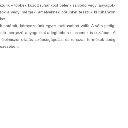
ezünk – többek között ruhánkból belénk szívódó vegyi anyagok-
 Azok a vegyi mérgek, amelyeknek bőrünket tesszük ki ruhánkon
ket.
k határait, környezetünk egyre toxikusabbá válik. A vám pedig:
dó mérgező anyagokkal a legtöbben nincsenek is tisztában. A
 élelmiszer-ellátás, szépségápolási és ruházati termékek pedig
gezésében.
!