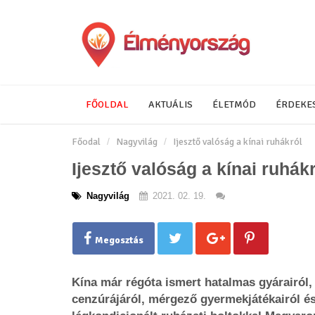
FŐOLDAL
AKTUÁLIS
ÉLETMÓD
ÉRDEKE
Főodal
Nagyvilág
Ijesztő valóság a kínai ruhákról
Ijesztő valóság a kínai ruhák
Nagyvilág
2021. 02. 19.
Megosztás
Kína már régóta ismert hatalmas gyárairól, 
cenzúrájáról, mérgező gyermekjátékairól és