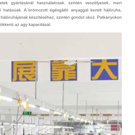
etek gyártásánál használatosak, szintén veszélyesek, mert
ő hatásúak. A brómozott égésgátló anyaggal kezelt hálóruha,
hálóruhájának készítéséhez, szintén gondot okoz. Patkányokon
ökkenti az agy kapacitását.