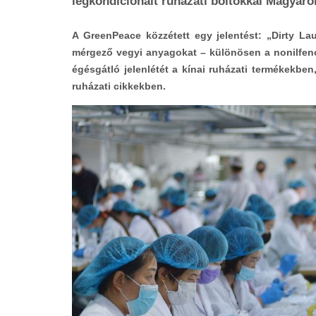
légkondicionált ruházati boltokkal Magyar
A GreenPeace közzétett egy jelentést: „Dirty La
mérgező vegyi anyagokat – különösen a nonilfenol
égésgátló jelenlétét a kínai ruházati termékekbe
ruházati cikkekben.