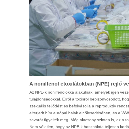
A nonilfenol etoxilátokban (NPE) rejlő v
Az NPE-k nonilfenolokká alakulnak, amelyek igen ves
tulajdonságokkal. Erről a toxinról bebizonyosodott, h
szexuális fejlődést és befolyásolja a reproduktív rend
elterjedt hím európai halak elnőiesedésében, és a WW
zavarát figyelték meg. Még alacsony szinten is, ez a t
Nem véletlen, hogy az NPE-k használata teljesen korlá