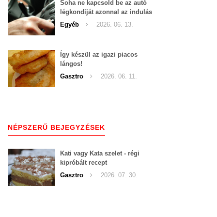
Soha ne kapcsold be az autó
légkondiját azonnal az indulás
után!
Egyéb
2026. 06. 13.
Így készül az igazi piacos
lángos!
Gasztro
2026. 06. 11.
NÉPSZERŰ BEJEGYZÉSEK
Kati vagy Kata szelet - régi
kipróbált recept
Gasztro
2026. 07. 30.