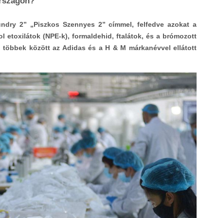
országon?
undry 2” „Piszkos Szennyes 2” címmel, felfedve azokat a
 etoxilátok (NPE-k), formaldehid, ftalátok, és a brómozott
n, többek között az Adidas és a H & M márkanévvel ellátott