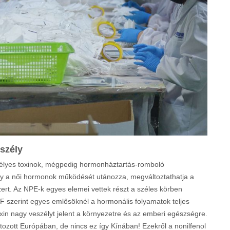
eszély
zélyes toxinok, mégpedig hormonháztartás-romboló
ogy a női hormonok működését utánozza, megváltoztathatja a
szert. Az NPE-k egyes elemei vettek részt a széles körben
F szerint egyes emlősöknél a hormonális folyamatok teljes
oxin nagy veszélyt jelent a környezetre és az emberi egészségre.
tozott Európában, de nincs ez így Kínában! Ezekről a nonilfenol