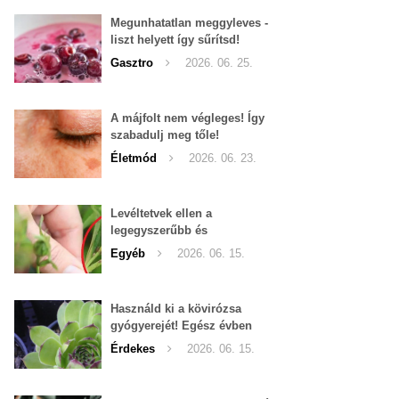
Megunhatatlan meggyleves -
liszt helyett így sűrítsd!
Gasztro
2026. 06. 25.
A májfolt nem végleges! Így
szabadulj meg tőle!
Életmód
2026. 06. 23.
Levéltetvek ellen a
legegyszerűbb és
leghatékonyabb filléres
Egyéb
2026. 06. 15.
háziszer
Használd ki a kövirózsa
gyógyerejét! Egész évben
hozzáférhető.
Érdekes
2026. 06. 15.