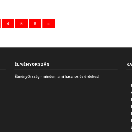
4
5
6
»
ÉLMÉNYORSZÁG
KA
ÉlményOrszág - minden, ami hasznos és érdekes!