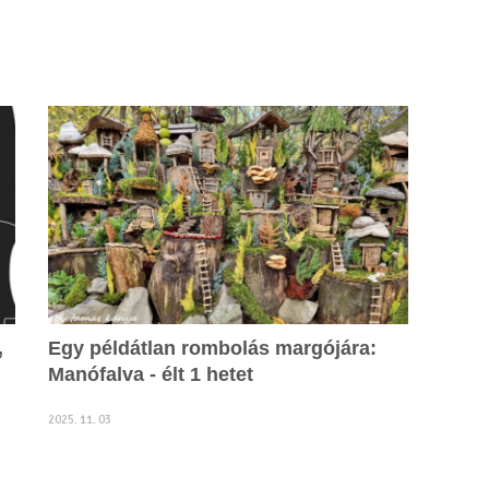
,
Egy példátlan rombolás margójára:
Manófalva - élt 1 hetet
2025. 11. 03