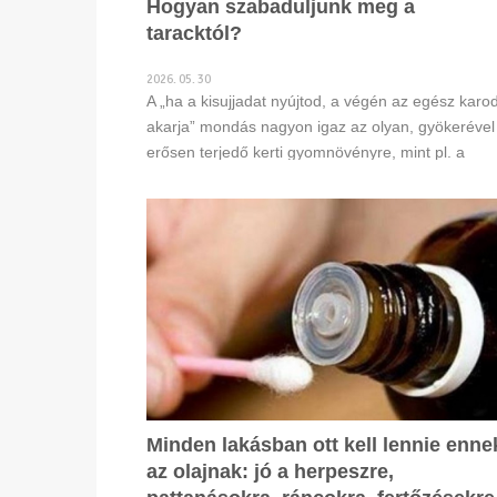
Hogyan szabaduljunk meg a
taracktól?
2026. 05. 30
A „ha a kisujjadat nyújtod, a végén az egész karo
akarja” mondás nagyon igaz az olyan, gyökerével
erősen terjedő kerti gyomnövényre, mint pl. a
tarackbúza. A gyökerein keresztül kiválasztott
anyagokkal tör utat magának, ugyanis ezzel gátol
más növények növekedését. A tarackbúza gyöker
még a burgonya gumóját is képesek átfúrni.
Minden lakásban ott kell lennie enne
az olajnak: jó a herpeszre,