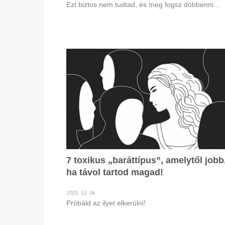
Ezt biztos nem tudtad, és meg fogsz döbbenni...
7 toxikus „baráttípus”, amelytől jobb
ha távol tartod magad!
2025. 12. 04
Próbáld az ilyet elkerülni!