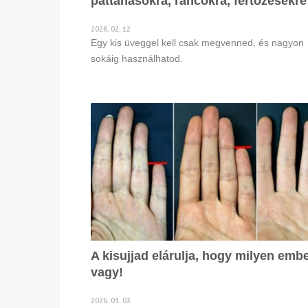
pattanásokra, ráncokra, fertőzésekre
2026. 02. 12
Egy kis üveggel kell csak megvenned, és nagyon
sokáig használhatod.
A kisujjad elárulja, hogy milyen emb
vagy!
2026. 01. 03