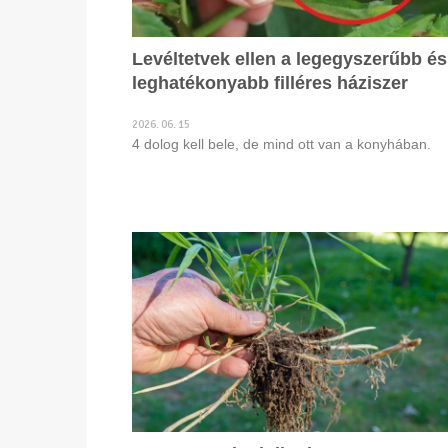
Levéltetvek ellen a legegyszerűbb és
leghatékonyabb filléres háziszer
2026. 06. 15
4 dolog kell bele, de mind ott van a konyhában.