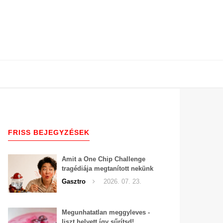
FRISS BEJEGYZÉSEK
Amit a One Chip Challenge
tragédiája megtanított nekünk
a csípős kihívásokról
Gasztro
2026. 07. 23.
Megunhatatlan meggyleves -
liszt helyett így sűrítsd!