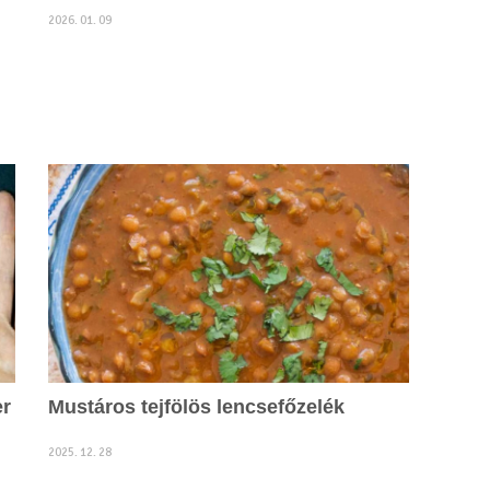
2026. 01. 09
er
Mustáros tejfölös lencsefőzelék
2025. 12. 28