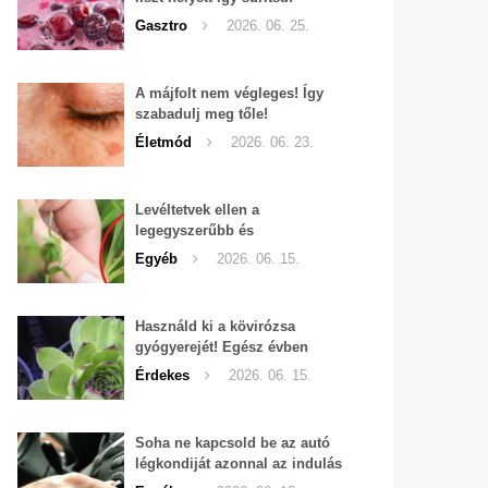
Gasztro
2026. 06. 25.
A májfolt nem végleges! Így
szabadulj meg tőle!
Életmód
2026. 06. 23.
Levéltetvek ellen a
legegyszerűbb és
leghatékonyabb filléres
Egyéb
2026. 06. 15.
háziszer
Használd ki a kövirózsa
gyógyerejét! Egész évben
hozzáférhető.
Érdekes
2026. 06. 15.
Soha ne kapcsold be az autó
légkondiját azonnal az indulás
után!