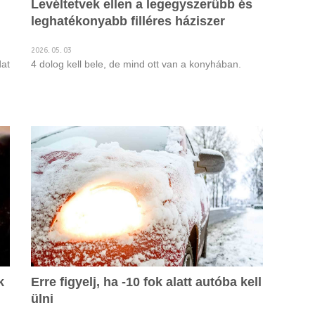
Levéltetvek ellen a legegyszerűbb és
leghatékonyabb filléres háziszer
2026. 05. 03
dat
4 dolog kell bele, de mind ott van a konyhában.
ja
ei
k
Erre figyelj, ha -10 fok alatt autóba kell
ülni