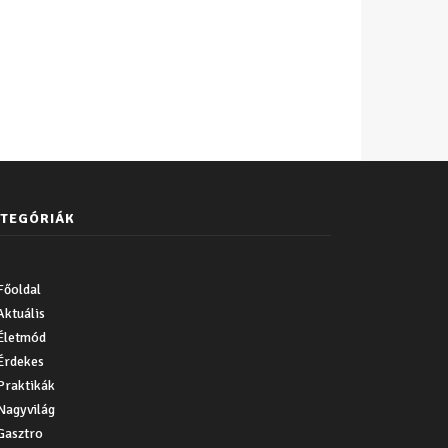
TEGÓRIÁK
Főoldal
Aktuális
Életmód
Érdekes
Praktikák
Nagyvilág
Gasztro