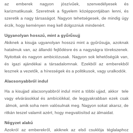
az emberek nagyon jószívűek, szenvedélyesek és
karizmatikusak. Szeretnek a figyelem középpontjában lenni, és
szeretik a nagy társaságot. Nagyon tehetségesek, de mindig úgy
érzik, hogy keményen meg kell dolgozniuk mindenért.
Ugyanolyan hosszú, mint a gyűrűsujj
Akiknek a kisujja ugyanolyan hosszú mint a gyűrűsujja, azoknak
hatalmuk van, az állandó fejlődésre és a nagyságra törekszenek.
Nyitottak és nagyon ambiciózusak. Nagyon sok lehetőségük van,
és igazi ajándékai a társadalomnak. Ezekből az emberekből
lesznek a vezetők, a hírességek és a politikusok, vagy uralkodók.
Alacsonyabbról indul
Ha a kisujjad alacsonyabbról indul mint a többi ujjad, akkor tele
vagy elvárásokkal és ambíciókkal, de leggyakrabban ezek csak
álmok, amik soha nem valósulnak meg. Nagyon sokat akarsz, de
ritkán teszel valamit azért, hogy megvalósítsd az álmaidat.
Négyzet alakú
Azokról az emberekről, akiknek az első csuklója téglalaphoz