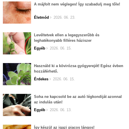
A májfolt nem végleges! Így szabadulj meg tőle!
Életmód
2026. 06. 23.
Levéltetvek ellen a legegyszerűbb és
leghatékonyabb filléres háziszer
Egyéb
2026. 06. 15.
Használd ki a kövirózsa gyógyerejét! Egész évben
hozzáférhető.
Érdekes
2026. 06. 15.
Soha ne kapcsold be az autó légkondiját azonnal
az indulás után!
Egyéb
2026. 06. 13.
Így készül az igazi piacos lángos!