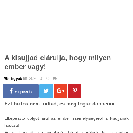
A kisujjad elárulja, hogy milyen
ember vagy!
Egyéb
2026. 01. 03.
Megosztás
Ezt biztos nem tudtad, és meg fogsz döbbenni...
Elképesztő dolgot árul az ember személyiségéről a kisujjának
hossza!
Furán hangzik, de meglepő dolgok derülnek ki az ember