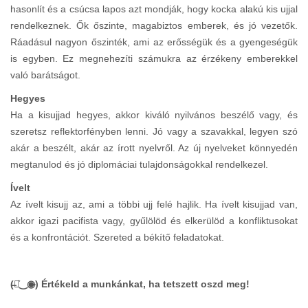
hasonlít és a csúcsa lapos azt mondják, hogy kocka alakú kis ujjal
rendelkeznek. Ők őszinte, magabiztos emberek, és jó vezetők.
Ráadásul nagyon őszinték, ami az erősségük és a gyengeségük
is egyben. Ez megnehezíti számukra az érzékeny emberekkel
való barátságot.
Hegyes
Ha a kisujjad hegyes, akkor kiváló nyilvános beszélő vagy, és
szeretsz reflektorfényben lenni. Jó vagy a szavakkal, legyen szó
akár a beszélt, akár az írott nyelvről. Az új nyelveket könnyedén
megtanulod és jó diplomáciai tulajdonságokkal rendelkezel.
Ívelt
Az ívelt kisujj az, ami a többi ujj felé hajlik. Ha ívelt kisujjad van,
akkor igazi pacifista vagy, gyűlölöd és elkerülöd a konfliktusokat
és a konfrontációt. Szereted a békítő feladatokat.
(̶◉͛‿◉̶) Értékeld a munkánkat, ha tetszett oszd meg!