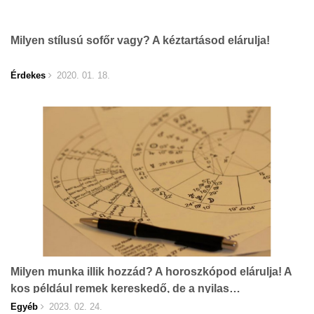
Milyen stílusú sofőr vagy? A kéztartásod elárulja!
Érdekes
2020. 01. 18.
Milyen munka illik hozzád? A horoszkópod elárulja! A
kos például remek kereskedő, de a nyilas…
Egyéb
2023. 02. 24.