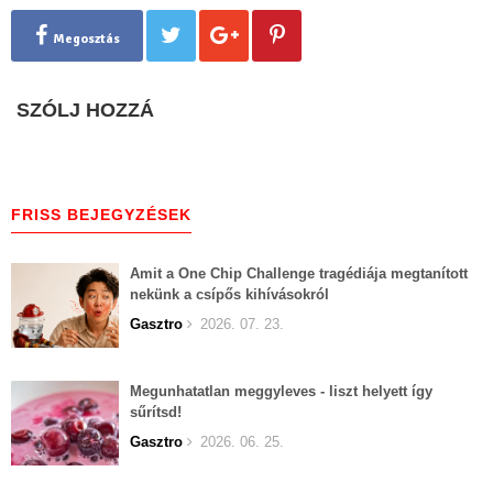
Megosztás
SZÓLJ HOZZÁ
FRISS BEJEGYZÉSEK
Amit a One Chip Challenge tragédiája megtanított
nekünk a csípős kihívásokról
Gasztro
2026. 07. 23.
Megunhatatlan meggyleves - liszt helyett így
sűrítsd!
Gasztro
2026. 06. 25.