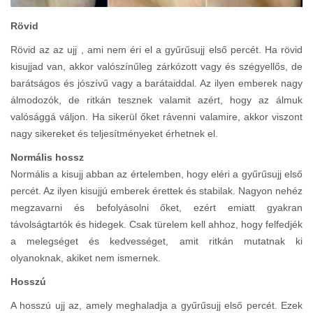
Rövid
Rövid az az ujj , ami nem éri el a gyűrűsujj első percét. Ha rövid
kisujjad van, akkor valószínűleg zárkózott vagy és szégyellős, de
barátságos és jószívű vagy a barátaiddal. Az ilyen emberek nagy
álmodozók, de ritkán tesznek valamit azért, hogy az álmuk
valósággá váljon. Ha sikerül őket rávenni valamire, akkor viszont
nagy sikereket és teljesítményeket érhetnek el.
Normális hossz
Normális a kisujj abban az értelemben, hogy eléri a gyűrűsujj első
percét. Az ilyen kisujjú emberek érettek és stabilak. Nagyon nehéz
megzavarni és befolyásolni őket, ezért emiatt gyakran
távolságtartók és hidegek. Csak türelem kell ahhoz, hogy felfedjék
a melegséget és kedvességet, amit ritkán mutatnak ki
olyanoknak, akiket nem ismernek.
Hosszú
A hosszú ujj az, amely meghaladja a gyűrűsujj első percét. Ezek