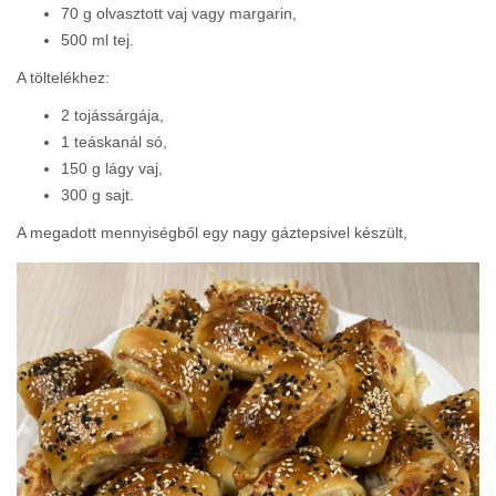
70 g olvasztott vaj vagy margarin,
500 ml tej.
A töltelékhez:
2 tojássárgája,
1 teáskanál só,
150 g lágy vaj,
300 g sajt. ​
A megadott mennyiségből egy nagy gáztepsivel készült,