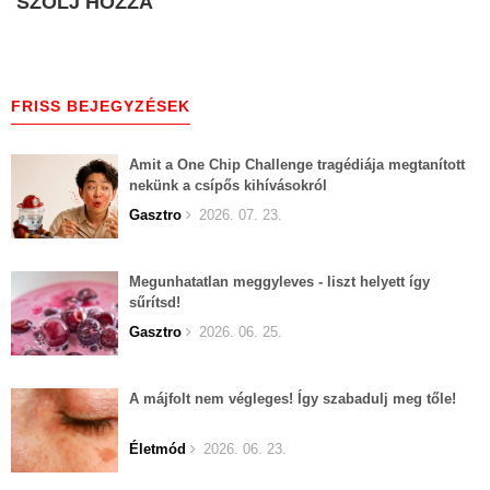
SZÓLJ HOZZÁ
FRISS BEJEGYZÉSEK
Amit a One Chip Challenge tragédiája megtanított
nekünk a csípős kihívásokról
Gasztro
2026. 07. 23.
Megunhatatlan meggyleves - liszt helyett így
sűrítsd!
Gasztro
2026. 06. 25.
A májfolt nem végleges! Így szabadulj meg tőle!
Életmód
2026. 06. 23.