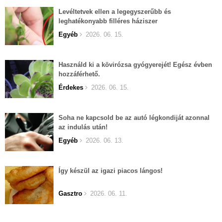
Levéltetvek ellen a legegyszerűbb és
leghatékonyabb filléres háziszer
Egyéb
2026. 06. 15.
Használd ki a kövirózsa gyógyerejét! Egész évben
hozzáférhető.
Érdekes
2026. 06. 15.
Soha ne kapcsold be az autó légkondiját azonnal
az indulás után!
Egyéb
2026. 06. 13.
Így készül az igazi piacos lángos!
Gasztro
2026. 06. 11.