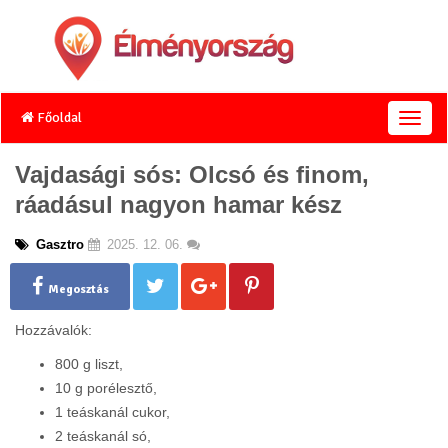
Főoldal
T
o
g
Vajdasági sós: Olcsó és finom,
g
ráadásul nagyon hamar kész
l
e
n
Gasztro
2025. 12. 06.
a
v
Megosztás
i
g
Hozzávalók:
a
t
800 g liszt,
i
10 g porélesztő,
o
1 teáskanál cukor,
n
2 teáskanál só,