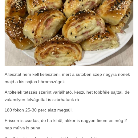
A tésztát nem kell keleszteni, mert a sütőben szép nagyra nőnek
majd a kis sajtos háromszögek.
A töltelék tetszés szerint variálható, készülhet többféle sajttal, de
valamilyen felvágottat is szórhatunk rá.
180 fokon 25-30 perc alatt megsül.
Frissen is csodás, de ha kihűl, akkor is nagyon finom és még 2
nap múlva is puha.