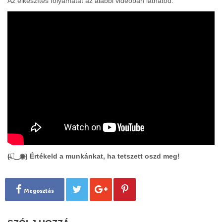
Az elkészítés folyamatát az alábbi videóban láthatod:
(̶◉͛‿◉̶) Értékeld a munkánkat, ha tetszett oszd meg!
Megosztás