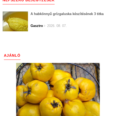
NÉPSZERŰ BEJEGYZÉSEK
A habkönnyű grízgaluska készítésének 3 titka
Gasztro
2026. 08. 07.
AJÁNLÓ