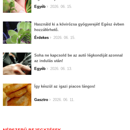
Egyéb
2026. 06. 15.
Használd ki a kövirózsa gyógyerejét! Egész évben
hozzáférhető.
Érdekes
2026. 06. 15.
Soha ne kapcsold be az autó légkondiját azonnal
az indulás után!
Egyéb
2026. 06. 13.
Így készül az igazi piacos lángos!
Gasztro
2026. 06. 11.