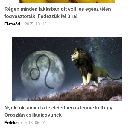
Régen minden lakásban ott volt, és egész télen
fogyasztották. Fedezzük fel újra!
Életmód
2025. 10. 15.
Nyolc ok, amiért a te életedben is lennie kell egy
Oroszlán csillagjegyűnek
Érdekes
2018. 06. 01.