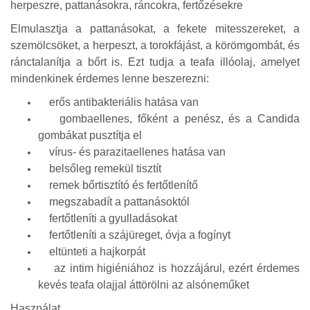
herpeszre, pattanásokra, ráncokra, fertőzésekre
Elmulasztja a pattanásokat, a fekete mitesszereket, a
szemölcsöket, a herpeszt, a torokfájást, a körömgombát, és
ránctalanítja a bőrt is. Ezt tudja a teafa illóolaj, amelyet
mindenkinek érdemes lenne beszerezni:
erős antibakteriális hatása van
gombaellenes, főként a penész, és a Candida
gombákat pusztítja el
vírus- és parazitaellenes hatása van
belsőleg remekül tisztít
remek bőrtisztító és fertőtlenítő
megszabadít a pattanásoktól
fertőtleníti a gyulladásokat
fertőtleníti a szájüreget, óvja a fogínyt
eltünteti a hajkorpát
az intim higiéniához is hozzájárul, ezért érdemes
kevés teafa olajjal áttörölni az alsóneműket
Használat