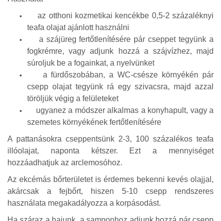
az otthoni kozmetikai kencékbe 0,5-2 százaléknyi
teafa olajat ajánlott használni
a szájüreg fertőtlenítésére pár cseppet tegyünk a
fogkrémre, vagy adjunk hozzá a szájvízhez, majd
súroljuk be a fogainkat, a nyelvünket
a fürdőszobában, a WC-csésze környékén pár
csepp olajat tegyünk rá egy szivacsra, majd azzal
töröljük végig a felületeket
ugyanez a módszer alkalmas a konyhapult, vagy a
szemetes környékének fertőtlenítésére
A pattanásokra cseppentsünk 2-3, 100 százalékos teafa
illóolajat, naponta kétszer. Ezt a mennyiséget
hozzáadhatjuk az arclemosóhoz.
Az ekcémás bőrterületet is érdemes bekenni kevés olajjal,
akárcsak a fejbőrt, hiszen 5-10 csepp rendszeres
használata megakadályozza a korpásodást.
Ha száraz a hajunk, a samponhoz adjunk hozzá pár csepp