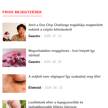
FRISS BEJEGYZÉSEK
Amit a One Chip Challenge tragédiája megtanított
nekünk a csípős kihívásokról
Gasztro
2026. 07. 23.
Megunhatatlan meggyleves - liszt helyett így
sűrítsd!
Gasztro
2026. 06. 25.
A májfolt nem végleges! Így szabadulj meg tőle!
Életmód
2026. 06. 23.
Levéltetvek ellen a legegyszerűbb és
leghatékonyabb filléres háziszer