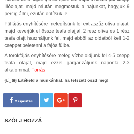
illóolajat, majd miután megmostuk a hajunkat, hagyjuk 9
percig állni, ezután öblítsük le.
Fülfájás enyhítésére melegítsünk fel extraszűz olíva olajat,
majd keverjük el össze teafa olajjal, 2 rész olíva és 1 rész
teafa olajt használjunk fel, majd ebből az oldatból kell 1-2
cseppet beletenni a fájós fülbe.
A torokfájás enyhítésére meleg vízbe oldjunk fel 4-5 csepp
teafa olajat, majd ezzel gargarizáljunk naponta 2-3
alkalommal.
Forrás
(̶◉͛‿◉̶) Értékeld a munkánkat, ha tetszett oszd meg!
Megosztás
SZÓLJ HOZZÁ