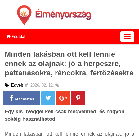
Főoldal
T
o
g
Minden lakásban ott kell lennie
g
ennek az olajnak: jó a herpeszre,
l
e
pattanásokra, ráncokra, fertőzésekre
n
a
Egyéb
2026. 02. 12.
v
i
g
Megosztás
a
Egy kis üveggel kell csak megvenned, és nagyon
t
i
sokáig használhatod.
o
n
Minden lakásban ott kell lennie ennek az olajnak: jó a