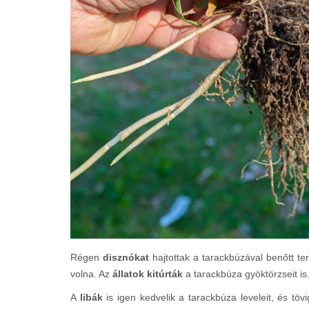
Régen
disznókat
hajtottak a tarackbúzával benőtt ter
volna. Az
állatok kitúrták
a tarackbúza gyöktörzseit is
A
libák
is igen kedvelik a tarackbúza leveleit, és tö