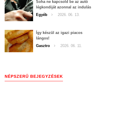
Soha ne kapcsold be az autó
légkondiját azonnal az indulás
után!
Egyéb
2026. 06. 13.
Így készül az igazi piacos
lángos!
Gasztro
2026. 06. 11.
NÉPSZERŰ BEJEGYZÉSEK