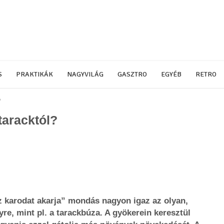
S
PRAKTIKÁK
NAGYVILÁG
GASZTRO
EGYÉB
RETRO
?
aracktól?
sz karodat akarja” mondás nagyon igaz az olyan,
re, mint pl. a tarackbúza. A gyökerein keresztül