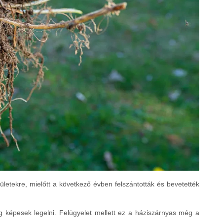
ületekre, mielőtt a következő évben felszántották és bevetették
.
vig képesek legelni. Felügyelet mellett ez a háziszárnyas még a