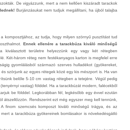
szokták. De vigyázzunk, mert a nem kellően kiszáradt tarackok
élednek!
Burjánzásukat nem tudjuk megállítani, ha újból talajba
rt a komposztjához, az tudja, hogy milyen szörnyű pusztítást tud
poszthalmot.
Ennek ellenére a tarackbúza kiváló minőségű
a kiválasztott területre helyezzünk egy vagy két rétegben
elé. Két-három réteg nem festékanyagos karton is megfelel erre
ságig gyomlálásból származó szerves hulladékot (gyökereket,
), és szórjunk az egyes rétegek közé egy kis mészport is. Ha van
ítsünk belőle 5-10 cm vastag rétegben a tetejére. Végül pedig
(tenyérnyi vastag) földdel. Ha a tarackbúzát modern, falécekből
karjuk be földdel. Legkorábban fél, legkésőbb egy évvel ezután
jól átszellőzzön. Rendszerint ezt még egyszer meg kell tennünk,
ak. A finom szemcsés komposzt kiváló minőségű trágya, és az
 mert a tarackbúza gyökereinek bomlásakor is növekedésgátló