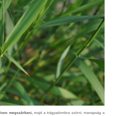
tésen megszárítani,
majd a trágyadombra szórni; manapság a