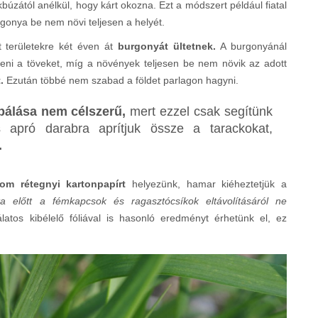
kbúzától anélkül, hogy kárt okozna. Ezt a módszert például fiatal
onya be nem növi teljesen a helyét.
t területekre két éven át
burgonyát ültetnek.
A burgonyánál
lteni a töveket, míg a növények teljesen be nem növik az adott
t.
Ezután többé nem szabad a földet parlagon hagyni.
pálása nem célszerű,
mert ezzel csak segítünk
 apró darabra aprítjuk össze a tarackokat,
.
rom rétegnyi kartonpapírt
helyezünk, hamar kiéheztetjük a
a előtt a fémkapcsok és ragasztócsíkok eltávolításáról ne
latos kibélelő fóliával is hasonló eredményt érhetünk el, ez