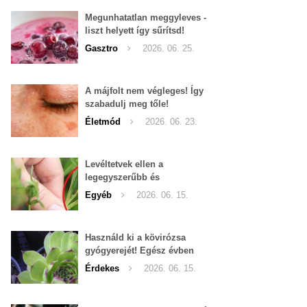
Megunhatatlan meggyleves -
liszt helyett így sűrítsd!
Gasztro
2026. 06. 25.
A májfolt nem végleges! Így
szabadulj meg tőle!
Életmód
2026. 06. 23.
Levéltetvek ellen a
legegyszerűbb és
leghatékonyabb filléres
Egyéb
2026. 06. 15.
háziszer
Használd ki a kövirózsa
gyógyerejét! Egész évben
hozzáférhető.
Érdekes
2026. 06. 15.