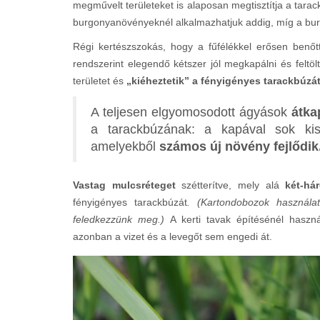
megművelt területeket is alaposan megtisztítja a tarac
burgonyanövényeknél alkalmazhatjuk addig, míg a burg
Régi kertészszokás, hogy a fűfélékkel erősen benőt
rendszerint elegendő kétszer jól megkapálni és feltö
területet és
„kiéheztetik” a fényigényes tarackbúzá
A teljesen elgyomosodott ágyások
átka
a tarackbúzának: a kapával sok kis
amelyekből
számos új növény fejlődik
Vastag mulcsréteget
szétterítve, mely alá
két-há
fényigényes tarackbúzát
. (Kartondobozok használat
feledkezzünk meg.)
A kerti tavak építésénél haszná
azonban a vizet és a levegőt sem engedi át.