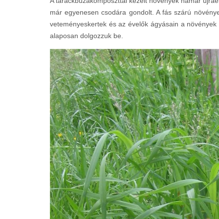
A tarackbúzakomposzttal kezelt növények hamar újraé
már egyenesen csodára gondolt. A fás szárú növények
veteményeskertek és az évelők ágyásain a növények tel
alaposan dolgozzuk be.