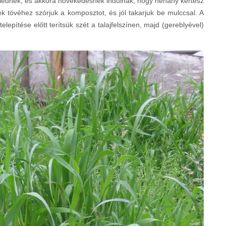
lednek, és akkora növekedésnek indulnak, hogy néhány kertész
 tövéhez szórjuk a komposztot, és jól takarjuk be mulccsal. A
epítése előtt terítsük szét a talajfelszínen, majd (gereblyével)