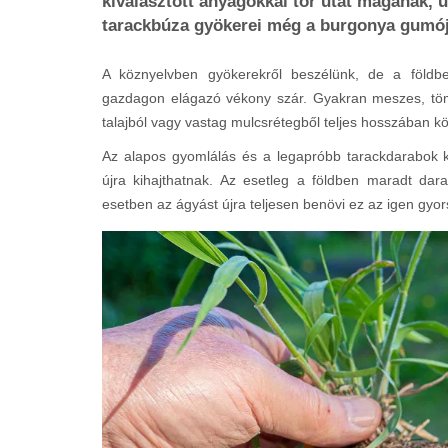
kiválasztott anyagokkal tör utat magának, 
tarackbúza gyökerei még a burgonya gumójá
A köznyelvben gyökerekről beszélünk, de a földb
gazdagon elágazó vékony szár. Gyakran meszes, tömö
talajból vagy vastag mulcsrétegből teljes hosszában k
Az alapos gyomlálás és a legapróbb tarackdarabok k
újra kihajthatnak. Az esetleg a földben maradt dara
esetben az ágyást újra teljesen benövi ez az igen gyors