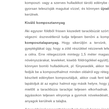
komposzt- vagy a szerves hulladékot tároló edénybe 
gyorsan teleszívják magukat vízzel, és könnyen
újra
kerülnek.
Kiváló komposztannyag
Aki egyszer földből frissen kiszedett tarackbúzát szó
végezni: észrevétlenül tudja teljesen benőni a kom
komposztalapanyag.
Hogy sikerüljön a tervünk, 
gyeptéglákat úgy, hogy a zöld részükkel nézzenek lef
a célra. Erre rétegezzünk mintegy 1,5 méter magas
növényszárakat, leveleket, kisebb földrögökkel együtt
könnyen bomló hulladékunk, pl. fűnyesedék, akkor ter
fedjük be a komposzthalmot minden oldalról egy réteg 
készített edényben komposztáljuk, akkor csak fent ta
lapátoljuk át az egész halmot egy másik helyre, hogy 
mielőtt a tarackbúza tarackjai teljesen elkorhadn
ágyásokon teljesen elnyomja a gyomok növekedését,
anyagok kerülnek a talajba.