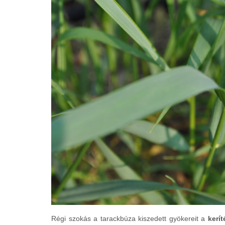
Régi szokás a tarackbúza kiszedett gyökereit a
kerí