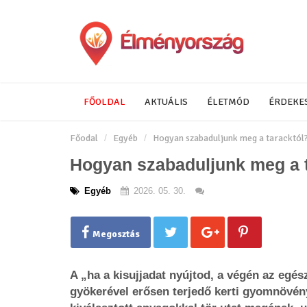
FŐOLDAL
AKTUÁLIS
ÉLETMÓD
ÉRDEKE
Főodal
Egyéb
Hogyan szabaduljunk meg a taracktól
Hogyan szabaduljunk meg a t
Egyéb
2026. 05. 30.
Megosztás
A „ha a kisujjadat nyújtod, a végén az egé
gyökerével erősen terjedő kerti gyomnövény