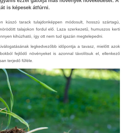
ugyanis ezzel gátolja más növények növekedését. A
t is képesek átfúrni.
en kúszó tarack tulajdonképpen módosult, hosszú szártagú,
rödött talajokon fordul elő. Laza szerkezetű, humuszos kerti
önnyen kihúzható, így ott nem tud igazán megtelepedni.
iválogatásának legkedvezőbb időpontja a tavasz, mielőtt azok
bokból fejlődő növényeket is azonnal távolítsuk el, ellenkező
an terjedő fűféle.