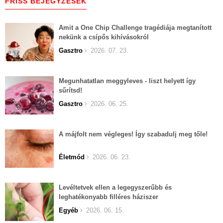
FRISS BEJEGYZÉSEK
Amit a One Chip Challenge tragédiája megtanított
nekünk a csípős kihívásokról
Gasztro
2026. 07. 23.
Megunhatatlan meggyleves - liszt helyett így
sűrítsd!
Gasztro
2026. 06. 25.
A májfolt nem végleges! Így szabadulj meg tőle!
Életmód
2026. 06. 23.
Levéltetvek ellen a legegyszerűbb és
leghatékonyabb filléres háziszer
Egyéb
2026. 06. 15.