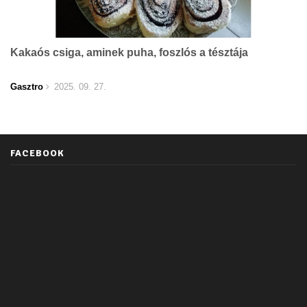
Kakaós csiga, aminek puha, foszlós a tésztája
Gasztro
2025. 09. 27.
FACEBOOK