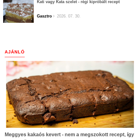
Kati vagy Kata szelet - régi kipróbált recept
Gasztro
2026. 07. 30.
AJÁNLÓ
Meggyes kakaós kevert - nem a megszokott recept, így