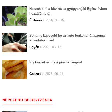
Használd ki a kövirózsa gyógyerejét! Egész évben
hozzáférhető.
Érdekes
2026. 06. 15.
Soha ne kapcsold be az autó légkondiját azonnal
az indulás után!
Egyéb
2026. 06. 13.
Így készül az igazi piacos lángos!
Gasztro
2026. 06. 11.
NÉPSZERŰ BEJEGYZÉSEK