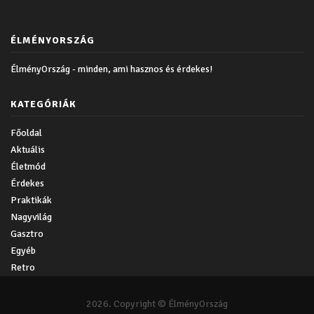
ÉLMÉNYORSZÁG
ÉlményOrszág - minden, ami hasznos és érdekes!
KATEGÓRIÁK
Főoldal
Aktuális
Életmód
Érdekes
Praktikák
Nagyvilág
Gasztro
Egyéb
Retro
2026. Copyright © ÉlményOrszág