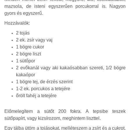
mazsola, de isteni egyszerűen porcukorral is. Nagyon
gyors és egyszerű.
Hozzávalók:
2 tojás
2 ek. zsír vagy vaj
1 bögre cukor
2 bögre liszt
1 sütőpor
2 evőkanál vagy aki kakaósabban szereti, 1/2 bögre
kakaópor
1 bögre tej, de érzés szerint
1-2 ek. porcukos a tetejére
őrölt fahéj a tetejére
Előmelegítem a sütőt 200 fokra. A tepsibe teszek
sütőpapírt, vagy kizsírozom, meghintem liszttel.
Egy tálba ütöm a tojásokat, melléteszem a zsírt és a cukrot.