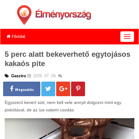
Főoldal
T
o
g
5 perc alatt bekeverhető egytojásos
g
kakaós pite
l
e
n
Gasztro
2026. 07. 08.
a
v
Megosztás
i
g
Egyszerű kevert süti, nem kell vele annyit dolgozni mint egy
a
piskótával, de az íze valami csodás.
t
i
o
n