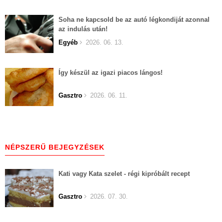
Soha ne kapcsold be az autó légkondiját azonnal
az indulás után!
Egyéb
2026. 06. 13.
Így készül az igazi piacos lángos!
Gasztro
2026. 06. 11.
NÉPSZERŰ BEJEGYZÉSEK
Kati vagy Kata szelet - régi kipróbált recept
Gasztro
2026. 07. 30.