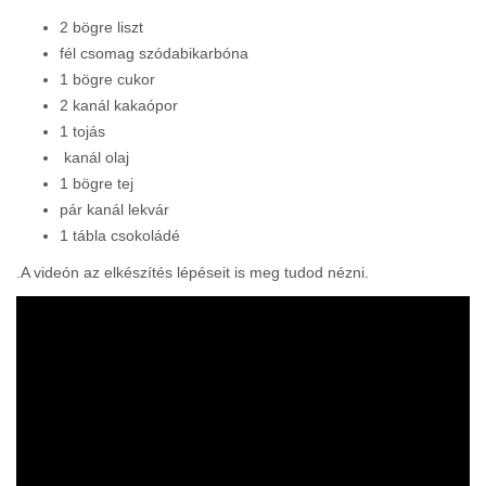
2 bögre liszt
fél csomag szódabikarbóna
1 bögre cukor
2 kanál kakaópor
1 tojás
kanál olaj
1 bögre tej
pár kanál lekvár
1 tábla csokoládé
.A videón az elkészítés lépéseit is meg tudod nézni.