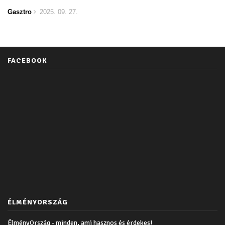
Gasztro
2025. 09. 27.
FACEBOOK
ÉLMÉNYORSZÁG
ÉlményOrszág - minden, ami hasznos és érdekes!