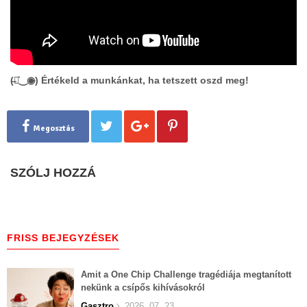
(̶◉͛‿◉̶) Értékeld a munkánkat, ha tetszett oszd meg!
Megosztás
SZÓLJ HOZZÁ
FRISS BEJEGYZÉSEK
Amit a One Chip Challenge tragédiája megtanított
nekünk a csípős kihívásokról
Gasztro
2026. 07. 23.