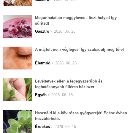
Megunhatatlan meggyleves - liszt helyett így
sűrítsd!
Gasztro
2026. 06. 25.
A májfolt nem végleges! Így szabadulj meg tőle!
Életmód
2026. 06. 23.
Levéltetvek ellen a legegyszerűbb és
leghatékonyabb filléres háziszer
Egyéb
2026. 06. 15.
Használd ki a kövirózsa gyógyerejét! Egész évben
hozzáférhető.
Érdekes
2026. 06. 15.