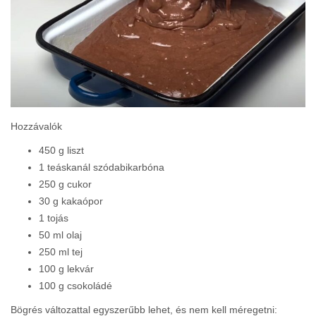
Hozzávalók
450 g liszt
1 teáskanál szódabikarbóna
250 g cukor
30 g kakaópor
1 tojás
50 ml olaj
250 ml tej
100 g lekvár
100 g csokoládé
Bögrés változattal egyszerűbb lehet, és nem kell méregetni: