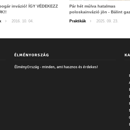
bogár invázió! ÍGY VÉDEKEZZ
Pár hét múlva hatalmas
K!!
poloskainvázió jön - Bálint ga
bevált receptje jól jöhet!
k
2016. 10. 04.
Praktikák
2025. 09. 23.
ÉLMÉNYORSZÁG
KA
ÉlményOrszág - minden, ami hasznos és érdekes!