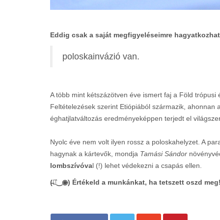
Eddig csak a saját megfigyeléseimre hagyatkozhat
poloskainvázió van.
A több mint kétszázötven éve ismert faj a Föld trópusi é
Feltételezések szerint Etiópiából származik, ahonnan 
éghatjlatváltozás eredményeképpen terjedt el világszer
Nyolc éve nem volt ilyen rossz a poloskahelyzet. A p
hagynak a kártevők, mondja
Tamási Sándor
növényvéde
lombszívóva
l (!) lehet védekezni a csapás ellen.
(̶◉͛‿◉̶) Értékeld a munkánkat, ha tetszett oszd meg