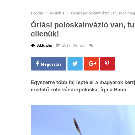
Főodal
Aktuális
Óriási poloskainvázió van, tudd me
Óriási poloskainvázió van, 
ellenük!
Aktuális
2017. 04. 25.
Megosztás
Egyszerre több faj lepte el a magyarok kert
eredetű zöld vándorpoloska, írja a Baon.