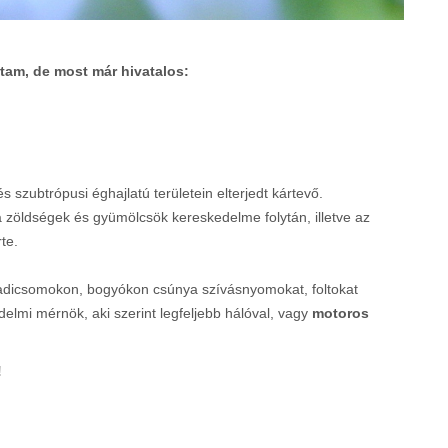
tam, de most már hivatalos:
s szubtrópusi éghajlatú területein elterjedt kártevő.
a zöldségek és gyümölcsök kereskedelme folytán, illetve az
te.
aradicsomokon, bogyókon csúnya szívásnyomokat, foltokat
lmi mérnök, aki szerint legfeljebb hálóval, vagy
motoros
!