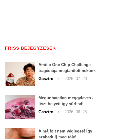
FRISS BEJEGYZÉSEK
Amit a One Chip Challenge
tragédiája megtanított nekünk
a csípős kihívásokról
Gasztro
2026. 07. 23.
Megunhatatlan meggyleves -
liszt helyett így sűrítsd!
Gasztro
2026. 06. 25.
A májfolt nem végleges! Így
szabadulj meg tőle!