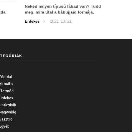
Neked milyen típusú lábad van? Tudd
zda
meg, mire utal a bábujjaid formája.
Érdekes
2023. 10. 21.
TEGÓRIÁK
Főoldal
Aktuális
Életmód
Érdekes
Praktikák
Nagyvilág
Gasztro
Egyéb