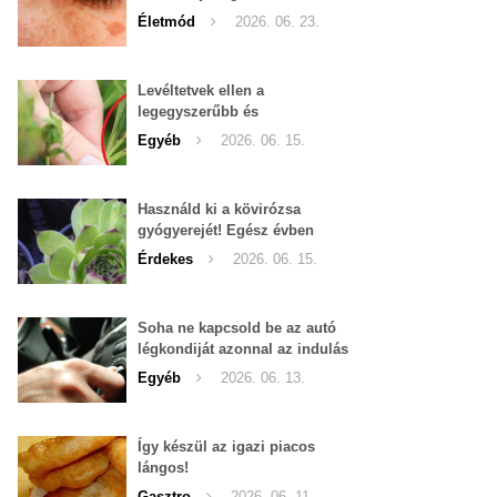
Életmód
2026. 06. 23.
Levéltetvek ellen a
legegyszerűbb és
leghatékonyabb filléres
Egyéb
2026. 06. 15.
háziszer
Használd ki a kövirózsa
gyógyerejét! Egész évben
hozzáférhető.
Érdekes
2026. 06. 15.
Soha ne kapcsold be az autó
légkondiját azonnal az indulás
után!
Egyéb
2026. 06. 13.
Így készül az igazi piacos
lángos!
Gasztro
2026. 06. 11.