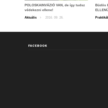
POLOSKAINVÁZIÓ VAN, de így tudsz
Büdös 
védekezni ellene!
ELLENÜ
Aktuális
2016. 09. 26.
Praktiká
FACEBOOK