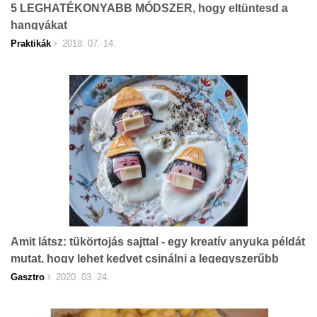
5 LEGHATÉKONYABB MÓDSZER, hogy eltüntesd a
hangyákat
Praktikák
2018. 07. 14.
Amit látsz: tükörtojás sajttal - egy kreatív anyuka példát
mutat, hogy lehet kedvet csinálni a legegyszerűbb
ételekhez
Gasztro
2020. 03. 24.