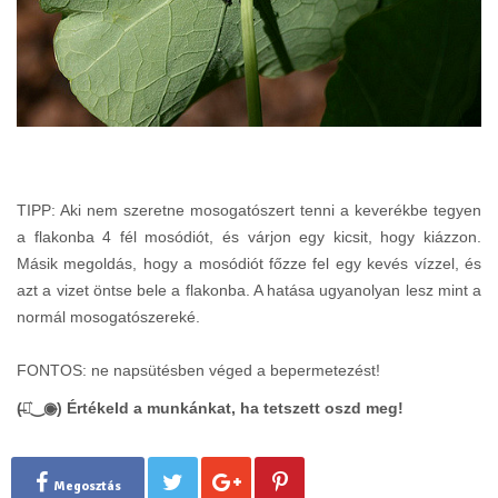
TIPP: Aki nem szeretne mosogatószert tenni a keverékbe tegyen
a flakonba 4 fél mosódiót, és várjon egy kicsit, hogy kiázzon.
Másik megoldás, hogy a mosódiót főzze fel egy kevés vízzel, és
azt a vizet öntse bele a flakonba. A hatása ugyanolyan lesz mint a
normál mosogatószereké.
FONTOS: ne napsütésben véged a bepermetezést!
(̶◉͛‿◉̶) Értékeld a munkánkat, ha tetszett oszd meg!
Megosztás