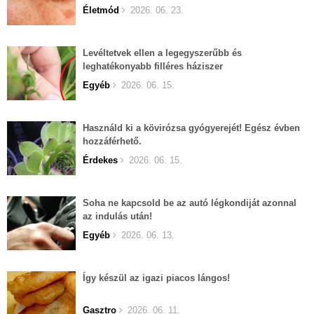
Életmód
2026. 06. 23.
Levéltetvek ellen a legegyszerűbb és
leghatékonyabb filléres háziszer
Egyéb
2026. 06. 15.
Használd ki a kövirózsa gyógyerejét! Egész évben
hozzáférhető.
Érdekes
2026. 06. 15.
Soha ne kapcsold be az autó légkondiját azonnal
az indulás után!
Egyéb
2026. 06. 13.
Így készül az igazi piacos lángos!
Gasztro
2026. 06. 11.