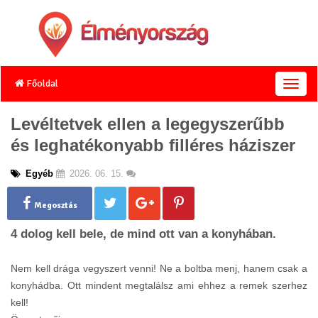
Főoldal
T
o
g
Levéltetvek ellen a legegyszerűbb
g
és leghatékonyabb filléres háziszer
l
e
n
Egyéb
2026. 06. 15.
a
v
Megosztás
i
g
4 dolog kell bele, de mind ott van a konyhában.
a
t
Nem kell drága vegyszert venni! Ne a boltba menj, hanem csak a
i
o
konyhádba. Ott mindent megtalálsz ami ehhez a remek szerhez
n
kell!