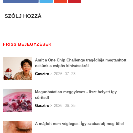
SZÓLJ HOZZÁ
FRISS BEJEGYZÉSEK
Amit a One Chip Challenge tragédiája megtanított
nekünk a csípős kihívásokról
Gasztro
2026. 07. 23.
Megunhatatlan meggyleves - liszt helyett így
sűrítsd!
Gasztro
2026. 06. 25.
A májfolt nem végleges! Így szabadulj meg tőle!