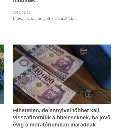
indulnak!
2021. 08. 16
Előválasztás helyett kiválasztódás.
Hihetetlen, de ennyivel többet kell
visszafizetniük a hiteleseknek, ha jövő
évig a moratóriumban maradnak