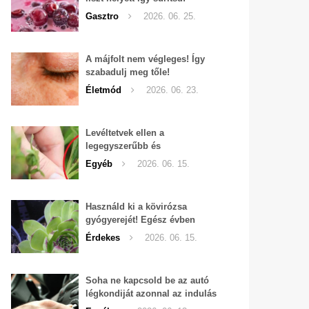
Gasztro
2026. 06. 25.
A májfolt nem végleges! Így
szabadulj meg tőle!
Életmód
2026. 06. 23.
Levéltetvek ellen a
legegyszerűbb és
leghatékonyabb filléres
Egyéb
2026. 06. 15.
háziszer
Használd ki a kövirózsa
gyógyerejét! Egész évben
hozzáférhető.
Érdekes
2026. 06. 15.
Soha ne kapcsold be az autó
légkondiját azonnal az indulás
után!