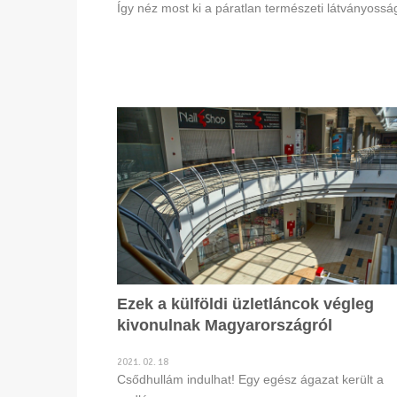
Így néz most ki a páratlan természeti látványossá
Ezek a külföldi üzletláncok végleg
kivonulnak Magyarországról
2021. 02. 18
Csődhullám indulhat! Egy egész ágazat került a