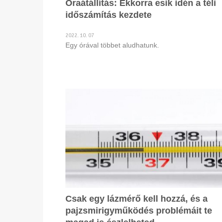
Óraátállítás: Ekkorra esik idén a téli
időszámítás kezdete
2022. 10. 07
Egy órával többet aludhatunk.
Csak egy lázmérő kell hozzá, és a
pajzsmirigyműködés problémáit te