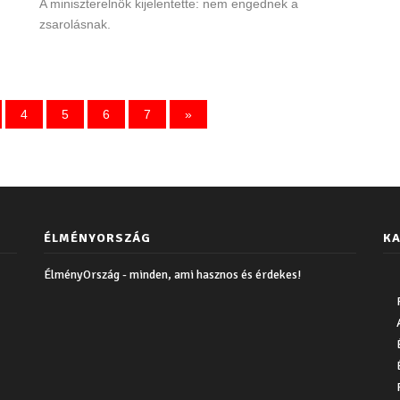
A miniszterelnök kijelentette: nem engednek a
zsarolásnak.
4
5
6
7
»
ÉLMÉNYORSZÁG
KA
ÉlményOrszág - minden, ami hasznos és érdekes!