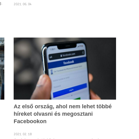
g.
2021. 06. 04
Az első ország, ahol nem lehet többé
híreket olvasni és megosztani
Facebookon
2021. 02. 18