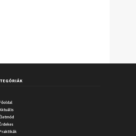
TEGÓRIÁK
Főoldal
Aktuális
Életmód
Érdekes
Praktikák