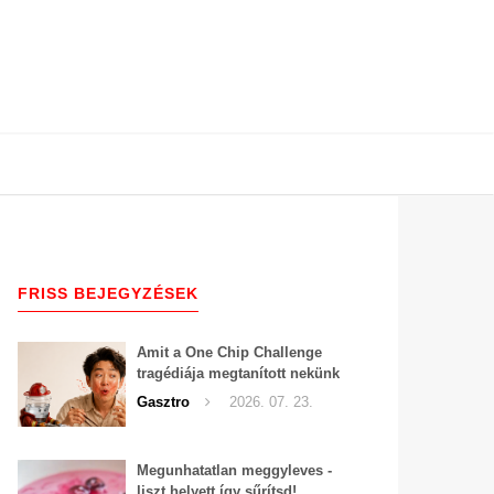
FRISS BEJEGYZÉSEK
Amit a One Chip Challenge
tragédiája megtanított nekünk
a csípős kihívásokról
Gasztro
2026. 07. 23.
Megunhatatlan meggyleves -
liszt helyett így sűrítsd!