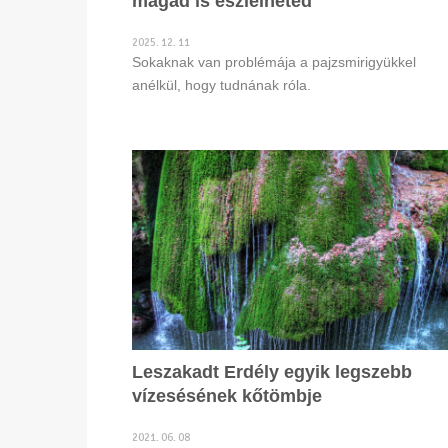
magad is észlelheted
2025. 12. 11
Sokaknak van problémája a pajzsmirigyükkel
anélkül, hogy tudnának róla.
Leszakadt Erdély egyik legszebb
vízesésének kőtömbje
2021. 06. 08