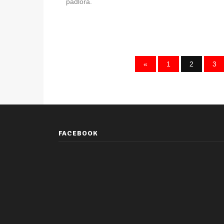
padlóra.
«
1
2
3
FACEBOOK