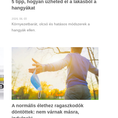
5 tipp, hogyan űzheted el a lakásból a
hangyákat
2026. 06. 03
Környezetbarát, olcsó és hatásos módszerek a
hangyák ellen.
A normális élethez ragaszkodók
döntöttek: nem várnak másra,