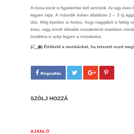
A rózsa korát is figyelembe kell vennünk. Az egy éves 
legyen rajta. A második évben általában 2 – 3 új ágga
dús. Még ilyenkor is fontos, hogy nagyjából a feléig 
éves, vagy ennél idősebb rózsabokrok esetében minden
továbbra is szép legyen a rózsabokor.
(̶◉͛‿◉̶) Értékeld a munkánkat, ha tetszett oszd meg
Megosztás
SZÓLJ HOZZÁ
AJÁNLÓ