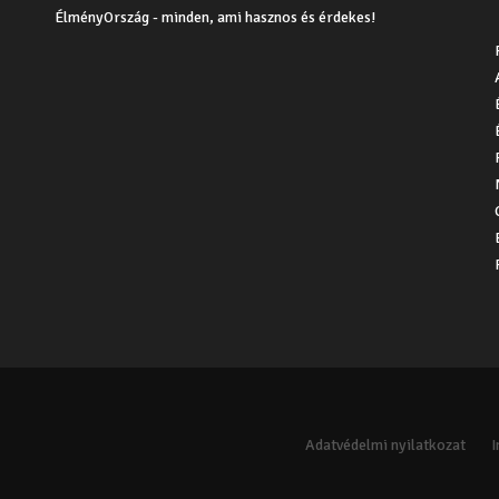
ÉlményOrszág - minden, ami hasznos és érdekes!
Adatvédelmi nyilatkozat