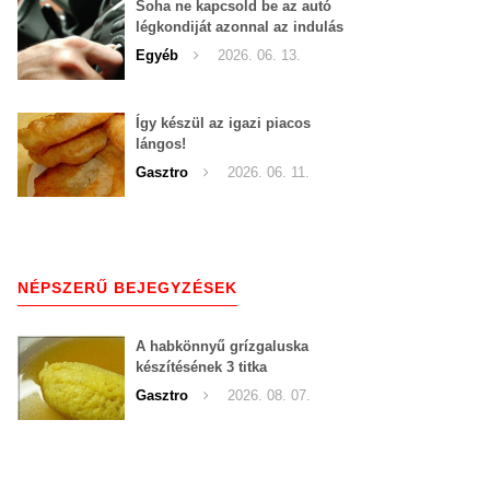
Soha ne kapcsold be az autó
légkondiját azonnal az indulás
után!
Egyéb
2026. 06. 13.
Így készül az igazi piacos
lángos!
Gasztro
2026. 06. 11.
NÉPSZERŰ BEJEGYZÉSEK
A habkönnyű grízgaluska
készítésének 3 titka
Gasztro
2026. 08. 07.