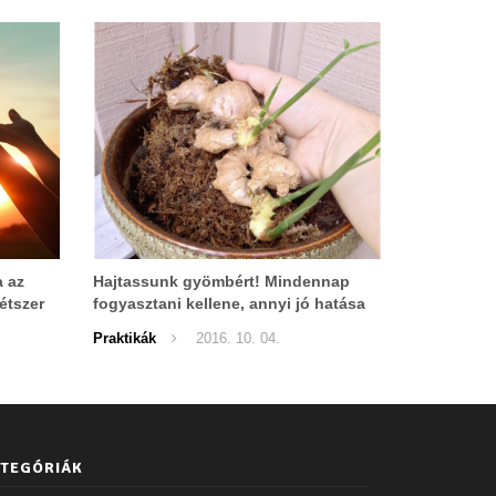
a az
Hajtassunk gyömbért! Mindennap
étszer
fogyasztani kellene, annyi jó hatása
van!
Praktikák
2016. 10. 04.
TEGÓRIÁK