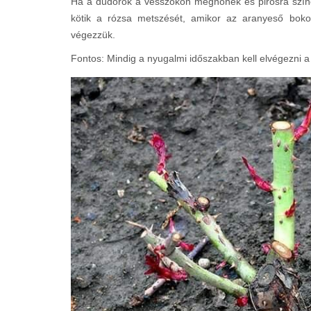
Ha a dudorok a vesszőkön megnőnek és pirosra színe
kötik a rózsa metszését, amikor az aranyeső bokor 
végezzük.
Fontos: Mindig a nyugalmi időszakban kell elvégezni a