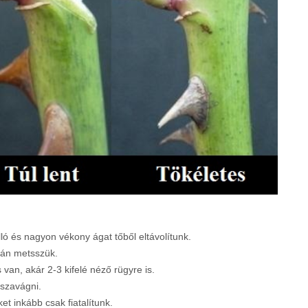
lló és nagyon vékony ágat tőből eltávolítunk.
után metsszük.
van, akár 2-3 kifelé néző rügyre is.
sszavágni.
et inkább csak fiatalítunk.