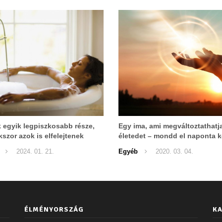
 egyik legpiszkosabb része,
Egy ima, ami megváltoztathatj
kszor azok is elfelejtenek
életedet – mondd el naponta k
i, aki napi kétszer
2024. 01. 21.
Egyéb
2020. 03. 04.
oznak!
ÉLMÉNYORSZÁG
KA