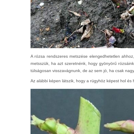
A rózsa rendszeres metszése elengedhetetlen ahhoz
metsszük, ha azt szeretnénk, hogy gyönyörű rózsáin
túlságosan visszavágnunk, de az sem jó, ha csak nag
Az alábbi képen látszik, hogy a rügyhöz képest hol é