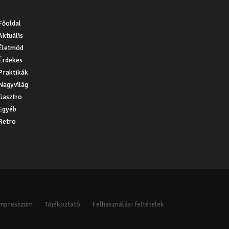
Főoldal
Aktuális
Életmód
Érdekes
Praktikák
Nagyvilág
Gasztro
Egyéb
Retro
Impresszum
Tájékoztató
Felhasználási feltételek