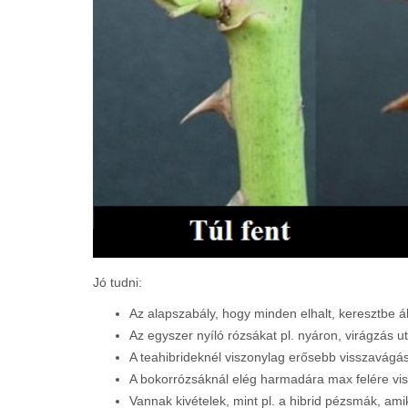
Jó tudni:
Az alapszabály, hogy minden elhalt, keresztbe á
Az egyszer nyíló rózsákat pl. nyáron, virágzás 
A teahibrideknél viszonylag erősebb visszavágás 
A bokorrózsáknál elég harmadára max felére vi
Vannak kivételek, mint pl. a hibrid pézsmák, amik