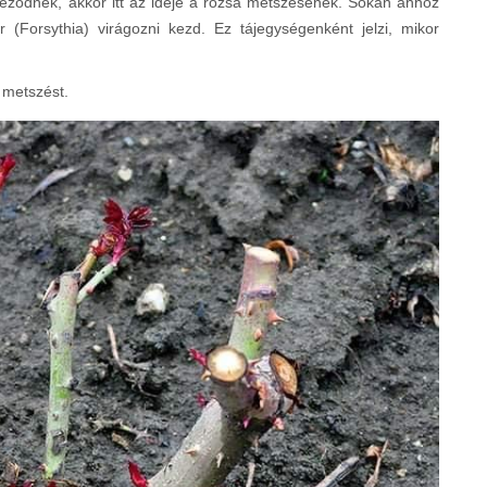
ződnek, akkor itt az ideje a rózsa metszésének. Sokan ahhoz
(Forsythia) virágozni kezd. Ez tájegységenként jelzi, mikor
 metszést.