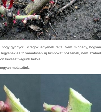
, hogy gyönyörű virágok legyenek rajta. Nem mindegy, hogyan
k legyenek és folyamatosan új bimbókat hozzanak, nem szabad
yon keveset vágunk belőle.
s hogyan metsszünk: