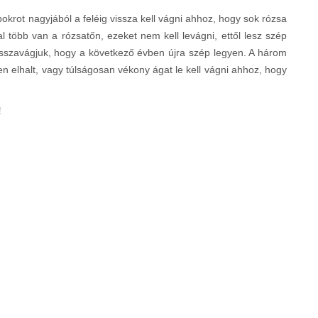
bokrot nagyjából a feléig vissza kell vágni ahhoz, hogy sok rózsa
l több van a rózsatőn, ezeket nem kell levágni, ettől lesz szép
visszavágjuk, hogy a következő évben újra szép legyen. A három
 elhalt, vagy túlságosan vékony ágat le kell vágni ahhoz, hogy
!