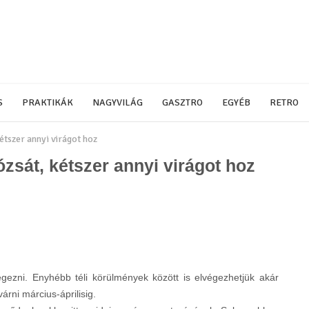
S
PRAKTIKÁK
NAGYVILÁG
GASZTRO
EGYÉB
RETRO
étszer annyi virágot hoz
ózsát, kétszer annyi virágot hoz
égezni. Enyhébb téli körülmények között is elvégezhetjük akár
rni március-áprilisig.