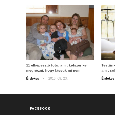
11 elképesztő fotó, amit kétszer kell
Testünk
megnézni, hogy lássuk mi nem
amit so
stimmel..
megmosn
Érdekes
2016. 09. 23.
Érdekes
zuhany
FACEBOOK