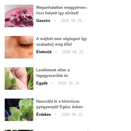
Megunhatatlan meggyleves -
liszt helyett így sűrítsd!
Gasztro
2026. 06. 25.
A májfolt nem végleges! Így
szabadulj meg tőle!
Életmód
2026. 06. 23.
Levéltetvek ellen a
legegyszerűbb és
leghatékonyabb filléres
Egyéb
2026. 06. 15.
háziszer
Használd ki a kövirózsa
gyógyerejét! Egész évben
hozzáférhető.
Érdekes
2026. 06. 15.