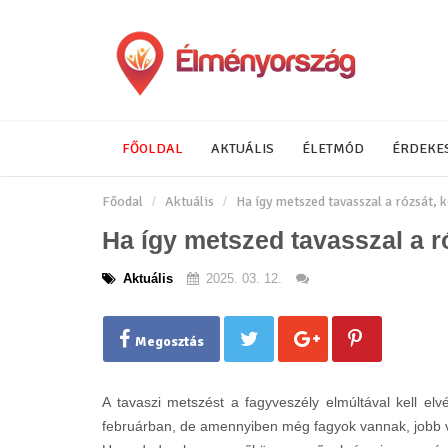
FŐOLDAL
AKTUÁLIS
ÉLETMÓD
ÉRDEKE
Főodal
Aktuális
Ha így metszed tavasszal a rózsát, k
Ha így metszed tavasszal a r
Aktuális
2025. 03. 12.
Megosztás
A tavaszi metszést a fagyveszély elmúltával kell elv
februárban, de amennyiben még fagyok vannak, jobb vá