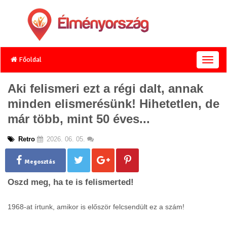
Főoldal
T
o
g
Aki felismeri ezt a régi dalt, annak
g
minden elismerésünk! Hihetetlen, de
l
e
már több, mint 50 éves...
n
a
Retro
2026. 06. 05.
v
i
g
Megosztás
a
Oszd meg, ha te is felismerted!
t
i
o
1968-at írtunk, amikor is először felcsendült ez a szám!
n