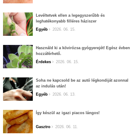
Levéltetvek ellen a legegyszerűbb és
leghatékonyabb filléres háziszer
Egyéb
2026. 06. 15.
Használd ki a kövirózsa gyógyerejét! Egész évben
hozzáférhető.
Érdekes
2026. 06. 15.
Soha ne kapcsold be az autó légkondiját azonnal
az indulás után!
Egyéb
2026. 06. 13.
Így készül az igazi piacos lángos!
Gasztro
2026. 06. 11.