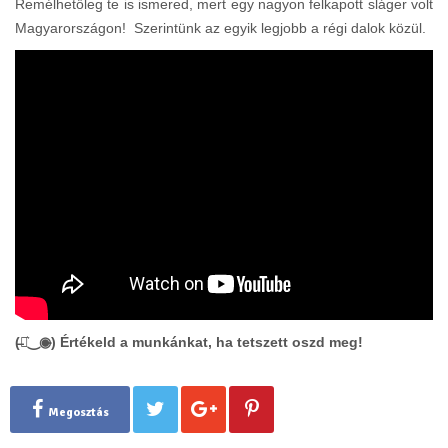
Remélhetőleg te is ismered, mert egy nagyon felkapott sláger volt
Magyarországon! Szerintünk az egyik legjobb a régi dalok közül.
(̶◉͛‿◉̶) Értékeld a munkánkat, ha tetszett oszd meg!
Megosztás