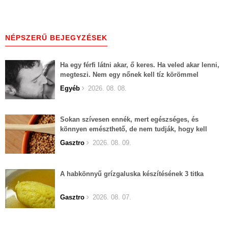
NÉPSZERŰ BEJEGYZÉSEK
Ha egy férfi látni akar, ő keres. Ha veled akar lenni,
megteszi. Nem egy nőnek kell tíz körömmel
belekapaszkodva mindent feláldozni.
Egyéb
2026. 08. 08.
Sokan szívesen ennék, mert egészséges, és
könnyen emészthető, de nem tudják, hogy kell
elkészíteni
Gasztro
2026. 08. 09.
A habkönnyű grízgaluska készítésének 3 titka
Gasztro
2026. 08. 07.