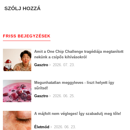
SZÓLJ HOZZÁ
FRISS BEJEGYZÉSEK
Amit a One Chip Challenge tragédiája megtanított
nekünk a csípős kihívásokról
Gasztro
2026. 07. 23.
Megunhatatlan meggyleves - liszt helyett így
sűrítsd!
Gasztro
2026. 06. 25.
A májfolt nem végleges! Így szabadulj meg tőle!
Életmód
2026. 06. 23.