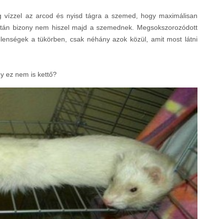
 vízzel az arcod és nyisd tágra a szemed, hogy maximálisan
 láttán bizony nem hiszel majd a szemednek. Megsokszorozódott
elenségek a tükörben, csak néhány azok közül, amit most látni
gy ez nem is kettő?