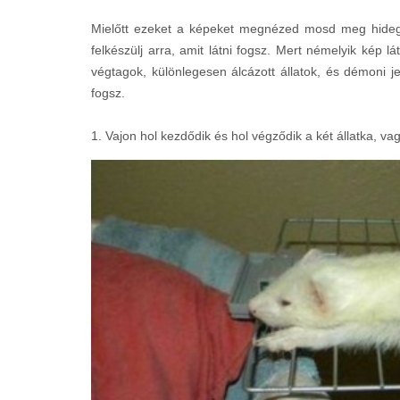
Mielőtt ezeket a képeket megnézed mosd meg hideg
felkészülj arra, amit látni fogsz. Mert némelyik kép
végtagok, különlegesen álcázott állatok, és démoni j
fogsz.
1. Vajon hol kezdődik és hol végződik a két állatka, va