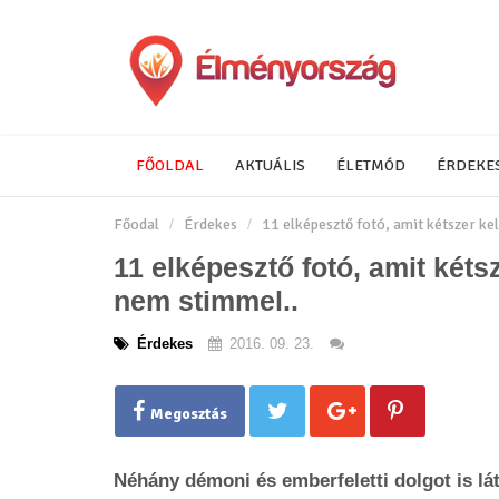
FŐOLDAL
AKTUÁLIS
ÉLETMÓD
ÉRDEKE
Főodal
Érdekes
11 elképesztő fotó, amit kétszer ke
11 elképesztő fotó, amit kéts
nem stimmel..
Érdekes
2016. 09. 23.
Megosztás
Néhány démoni és emberfeletti dolgot is lá