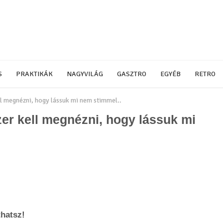
S
PRAKTIKÁK
NAGYVILÁG
GASZTRO
EGYÉB
RETRO
ll megnézni, hogy lássuk mi nem stimmel..
zer kell megnézni, hogy lássuk mi
thatsz!