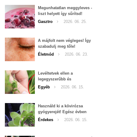
Megunhatatlan meggyleves -
liszt helyett így sűrítsd!
Gasztro
2026. 06. 25.
A májfolt nem végleges! Így
szabadulj meg tőle!
Életmód
2026. 06. 23.
Levéltetvek ellen a
legegyszerűbb és
leghatékonyabb filléres
Egyéb
2026. 06. 15.
háziszer
Használd ki a kövirózsa
gyógyerejét! Egész évben
hozzáférhető.
Érdekes
2026. 06. 15.