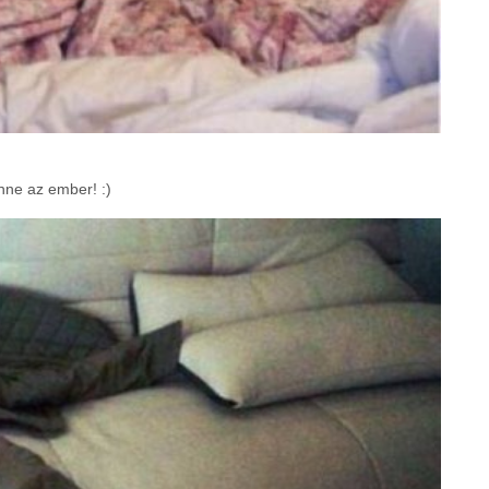
nne az ember! :)