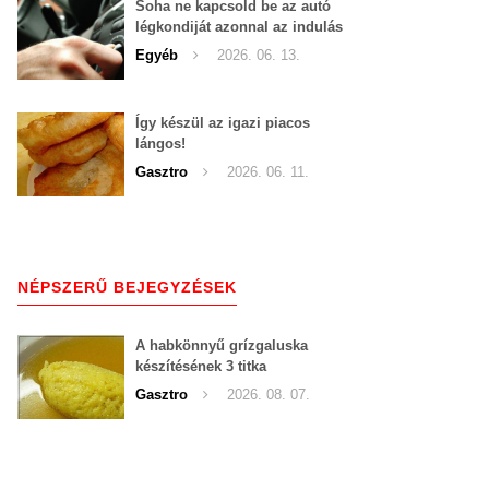
Soha ne kapcsold be az autó
légkondiját azonnal az indulás
után!
Egyéb
2026. 06. 13.
Így készül az igazi piacos
lángos!
Gasztro
2026. 06. 11.
NÉPSZERŰ BEJEGYZÉSEK
A habkönnyű grízgaluska
készítésének 3 titka
Gasztro
2026. 08. 07.