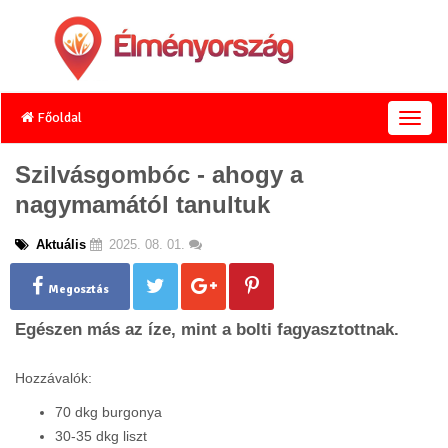
Főoldal
T
o
g
Szilvásgombóc - ahogy a
g
nagymamától tanultuk
l
e
n
Aktuális
2025. 08. 01.
a
v
Megosztás
i
g
Egészen más az íze, mint a bolti fagyasztottnak.
a
t
Hozzávalók:
i
o
70 dkg burgonya
n
30-35 dkg liszt