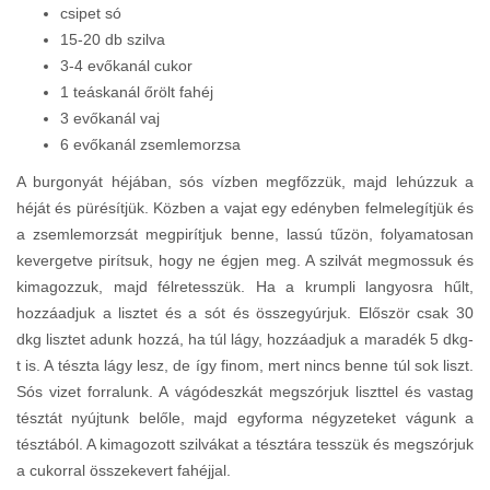
csipet só
15-20 db szilva
3-4 evőkanál cukor
1 teáskanál őrölt fahéj
3 evőkanál vaj
6 evőkanál zsemlemorzsa
A burgonyát héjában, sós vízben megfőzzük, majd lehúzzuk a
héját és pürésítjük. Közben a vajat egy edényben felmelegítjük és
a zsemlemorzsát megpirítjuk benne, lassú tűzön, folyamatosan
kevergetve pirítsuk, hogy ne égjen meg. A szilvát megmossuk és
kimagozzuk, majd félretesszük. Ha a krumpli langyosra hűlt,
hozzáadjuk a lisztet és a sót és összegyúrjuk. Először csak 30
dkg lisztet adunk hozzá, ha túl lágy, hozzáadjuk a maradék 5 dkg-
t is. A tészta lágy lesz, de így finom, mert nincs benne túl sok liszt.
Sós vizet forralunk. A vágódeszkát megszórjuk liszttel és vastag
tésztát nyújtunk belőle, majd egyforma négyzeteket vágunk a
tésztából. A kimagozott szilvákat a tésztára tesszük és megszórjuk
a cukorral összekevert fahéjjal.