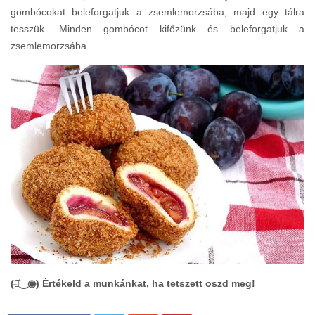
gombócokat beleforgatjuk a zsemlemorzsába, majd egy tálra
tesszük. Minden gombócot kifőzünk és beleforgatjuk a
zsemlemorzsába.
(̶◉͛‿◉̶) Értékeld a munkánkat, ha tetszett oszd meg!