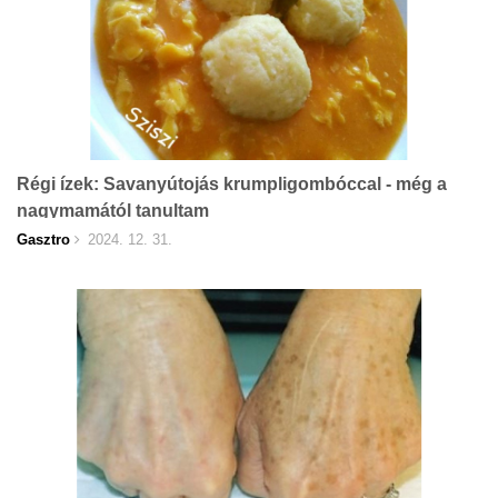
Régi ízek: Savanyútojás krumpligombóccal - még a
nagymamától tanultam
Gasztro
2024. 12. 31.