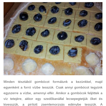
Minden tésztából gombócot formálunk a kezünkkel, majd
egyenként a forró vízbe tesszük. Csak annyi gombócot tegyünk
egyszerre a vízbe, amennyi elfér. Amikor a gombócok feljöttek a
víz tetejére, akkor egy szedőkanállal lecsepegtetjük őket és
kivesszük, a pirított zsemlemorzsás edénybe tesszük. A