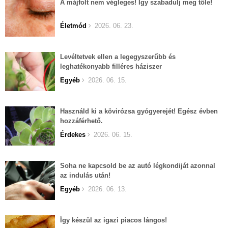
A májfolt nem végleges! Így szabadulj meg tőle!
Életmód
2026. 06. 23.
Levéltetvek ellen a legegyszerűbb és
leghatékonyabb filléres háziszer
Egyéb
2026. 06. 15.
Használd ki a kövirózsa gyógyerejét! Egész évben
hozzáférhető.
Érdekes
2026. 06. 15.
Soha ne kapcsold be az autó légkondiját azonnal
az indulás után!
Egyéb
2026. 06. 13.
Így készül az igazi piacos lángos!