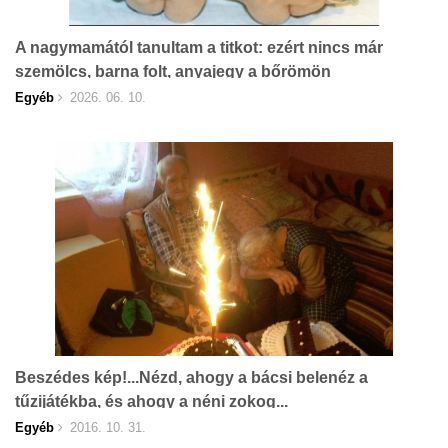
A nagymamától tanultam a titkot: ezért nincs már
szemölcs, barna folt, anyajegy a bőrömön
Egyéb
2026. 06. 10.
Beszédes kép!...Nézd, ahogy a bácsi belenéz a
tűzijátékba, és ahogy a néni zokog...
Egyéb
2016. 10. 31.