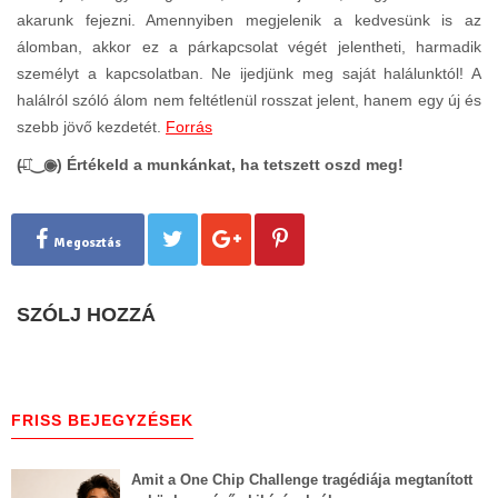
akarunk fejezni. Amennyiben megjelenik a kedvesünk is az
álomban, akkor ez a párkapcsolat végét jelentheti, harmadik
személyt a kapcsolatban. Ne ijedjünk meg saját halálunktól! A
halálról szóló álom nem feltétlenül rosszat jelent, hanem egy új és
szebb jövő kezdetét.
Forrás
(̶◉͛‿◉̶) Értékeld a munkánkat, ha tetszett oszd meg!
Megosztás
SZÓLJ HOZZÁ
FRISS BEJEGYZÉSEK
Amit a One Chip Challenge tragédiája megtanított