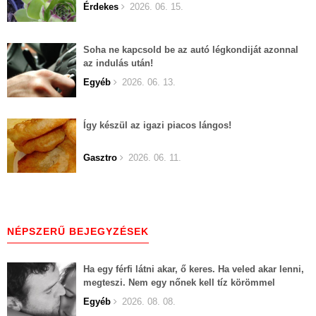
Érdekes
2026. 06. 15.
Soha ne kapcsold be az autó légkondiját azonnal
az indulás után!
Egyéb
2026. 06. 13.
Így készül az igazi piacos lángos!
Gasztro
2026. 06. 11.
NÉPSZERŰ BEJEGYZÉSEK
Ha egy férfi látni akar, ő keres. Ha veled akar lenni,
megteszi. Nem egy nőnek kell tíz körömmel
belekapaszkodva mindent feláldozni.
Egyéb
2026. 08. 08.