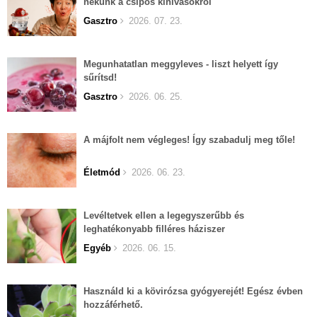
nekünk a csípős kihívásokról
Gasztro
2026. 07. 23.
Megunhatatlan meggyleves - liszt helyett így
sűrítsd!
Gasztro
2026. 06. 25.
A májfolt nem végleges! Így szabadulj meg tőle!
Életmód
2026. 06. 23.
Levéltetvek ellen a legegyszerűbb és
leghatékonyabb filléres háziszer
Egyéb
2026. 06. 15.
Használd ki a kövirózsa gyógyerejét! Egész évben
hozzáférhető.