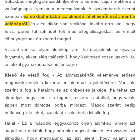
Sokakban megfogalmazódik ilyenkor a kérdés, vajon mekkora a
valóságalapja ilyenkor a megcsalásnak. A szakemberek szerint
azonban
ez sokkal inkább az álmodó félelmeiről szól, mint a
valóságról,
és elég ritkán van realitása. Inkább arra utal, hogy
félsz, párod túl sok időt tölt más elfoglaltságokkal, és emiatt
elhanyagoltnak érezheted magad.
Viszont van két olyan álomkép, ami, ha megjelenik az éjszaka
folyamán, akkor elég valószínű, hogy kedvesed rossz utakon jár,
és okkal gyanakodhatsz hűtlenségre.
Kieső és vérző fog -
Az álomszakértők véleménye erősen
megoszlik ennek a kellemetlen álomnak a jelentéséről. Van, aki
szerint a fog a hatalom és az önbecslés jelképe, ha tehát azt
álmodjuk, hogy kihullik a fogunk, az arra is utalhat, hogy valaki
éppen most döntötte porba mindezt. Mások szerint pedig
hűtlenség jele lehet, szakítást is jelezhet a kihulló fog.
Halál -
Ez a második leggyakoribb olyan álomkép, amely azt
sugallhatja nekünk, hogy párunk megcsal minket. Ha viszont azt
álmodjuk, hogy meghalunk, az azt jelenti, hogy valamit be