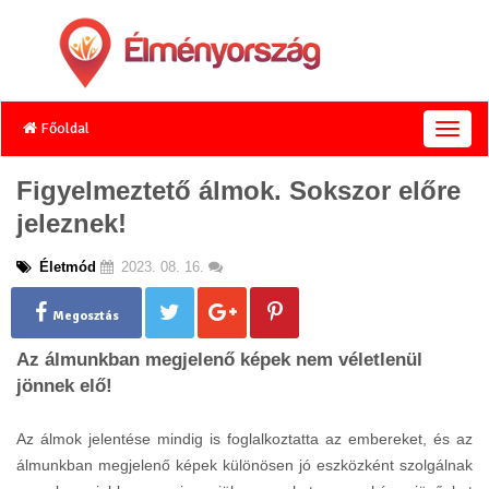
Főoldal
T
o
g
Figyelmeztető álmok. Sokszor előre
g
jeleznek!
l
e
n
Életmód
2023. 08. 16.
a
v
Megosztás
i
g
Az álmunkban megjelenő képek nem véletlenül
a
jönnek elő!
t
i
o
Az álmok jelentése mindig is foglalkoztatta az embereket, és az
n
álmunkban megjelenő képek különösen jó eszközként szolgálnak