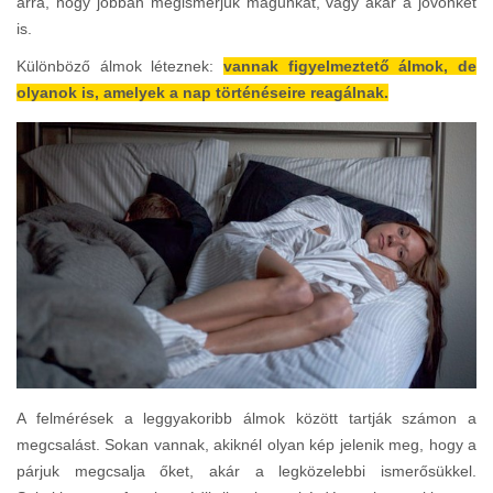
arra, hogy jobban megismerjük magunkat, vagy akár a jövőnket
is.
Különböző álmok léteznek:
vannak figyelmeztető álmok, de
olyanok is, amelyek a nap történéseire reagálnak.
A felmérések a leggyakoribb álmok között tartják számon a
megcsalást. Sokan vannak, akiknél olyan kép jelenik meg, hogy a
párjuk megcsalja őket, akár a legközelebbi ismerősükkel.