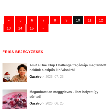
«
5
6
7
8
9
10
11
12
13
14
15
»
FRISS BEJEGYZÉSEK
Amit a One Chip Challenge tragédiája megtanított
nekünk a csípős kihívásokról
Gasztro
2026. 07. 23.
Megunhatatlan meggyleves - liszt helyett így
sűrítsd!
Gasztro
2026. 06. 25.