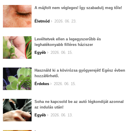
A májfolt nem végleges! Így szabadulj meg tőle!
Életmód
2026. 06. 23.
Levéltetvek ellen a legegyszerűbb és
leghatékonyabb filléres háziszer
Egyéb
2026. 06. 15.
Használd ki a kövirózsa gyógyerejét! Egész évben
hozzáférhető.
Érdekes
2026. 06. 15.
Soha ne kapcsold be az autó légkondiját azonnal
az indulás után!
Egyéb
2026. 06. 13.