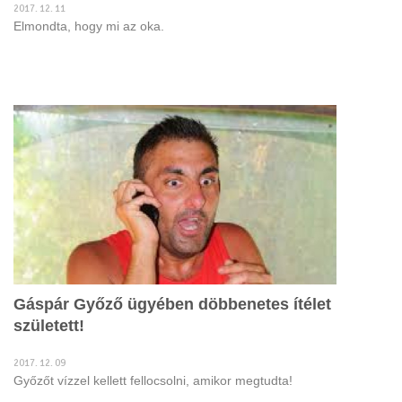
2017. 12. 11
Elmondta, hogy mi az oka.
Gáspár Győző ügyé­ben döbbenetes íté­let
született!
2017. 12. 09
Győzőt vízzel kellett fellocsolni, amikor megtudta!