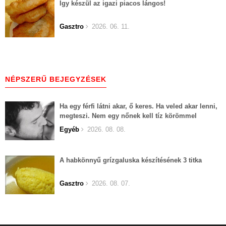
Így készül az igazi piacos lángos!
Gasztro
2026. 06. 11.
NÉPSZERŰ BEJEGYZÉSEK
Ha egy férfi látni akar, ő keres. Ha veled akar lenni,
megteszi. Nem egy nőnek kell tíz körömmel
belekapaszkodva mindent feláldozni.
Egyéb
2026. 08. 08.
A habkönnyű grízgaluska készítésének 3 titka
Gasztro
2026. 08. 07.