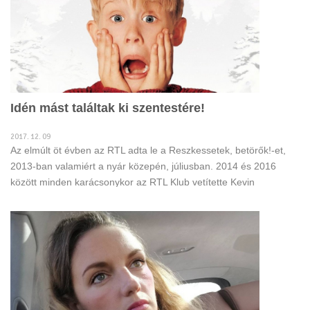
Idén mást találtak ki szentestére!
2017. 12. 09
Az elmúlt öt évben az RTL adta le a Reszkessetek, betörők!-et,
2013-ban valamiért a nyár közepén, júliusban. 2014 és 2016
között minden karácsonykor az RTL Klub vetítette Kevin
történetét.