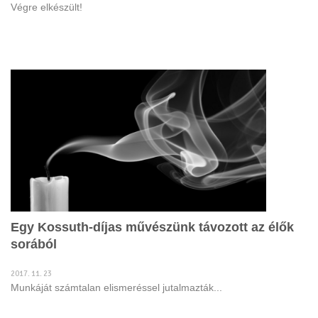
Végre elkészült!
Egy Kossuth-díjas művészünk távozott az élők
sorából
2017. 11. 23
Munkáját számtalan elismeréssel jutalmazták...