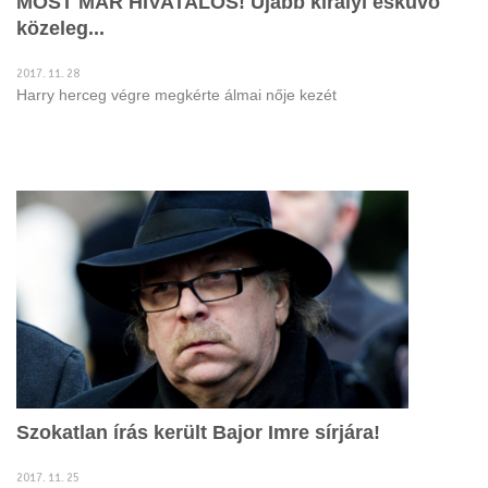
MOST MÁR HIVATALOS! Újabb királyi esküvő
közeleg...
2017. 11. 28
Harry herceg végre megkérte álmai nője kezét
Szokatlan írás került Bajor Imre sírjára!
2017. 11. 25