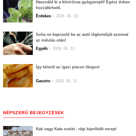
Használd ki a kövirózsa gyógyerejét! Egész évben
hozzáférhető.
Érdekes
2026. 06. 15.
Soha ne kapcsold be az autó légkondiját azonnal
az indulás után!
Egyéb
2026. 06. 13.
Így készül az igazi piacos lángos!
Gasztro
2026. 06. 11.
NÉPSZERŰ BEJEGYZÉSEK
Kati vagy Kata szelet - régi kipróbált recept