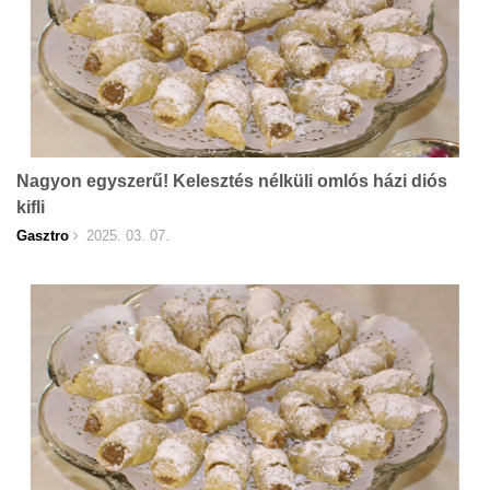
Nagyon egyszerű! Kelesztés nélküli omlós házi diós
kifli
Gasztro
2025. 03. 07.