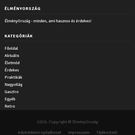
ÉLMÉNYORSZÁG
ÉlményOrszág - minden, ami hasznos és érdekes!
KATEGÓRIÁK
Főoldal
Aktuális
Életmód
Érdekes
Praktikák
Nagyvilág
Gasztro
Egyéb
Retro
2026. Copyright © ÉlményOrszág
Adatvédelmi nyilatkozat
Impresszum
Tájékoztató