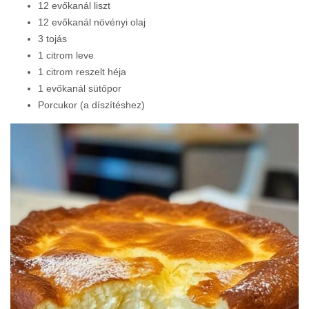
12 evőkanál liszt
12 evőkanál növényi olaj
3 tojás
1 citrom leve
1 citrom reszelt héja
1 evőkanál sütőpor
Porcukor (a díszítéshez)