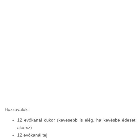
Hozzávalók:
12 evőkanál cukor (kevesebb is elég, ha kevésbé édeset
akarsz)
12 evőkanál tej