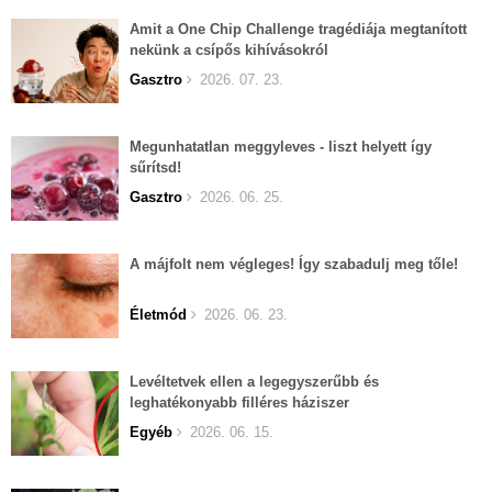
Amit a One Chip Challenge tragédiája megtanított
nekünk a csípős kihívásokról
Gasztro
2026. 07. 23.
Megunhatatlan meggyleves - liszt helyett így
sűrítsd!
Gasztro
2026. 06. 25.
A májfolt nem végleges! Így szabadulj meg tőle!
Életmód
2026. 06. 23.
Levéltetvek ellen a legegyszerűbb és
leghatékonyabb filléres háziszer
Egyéb
2026. 06. 15.