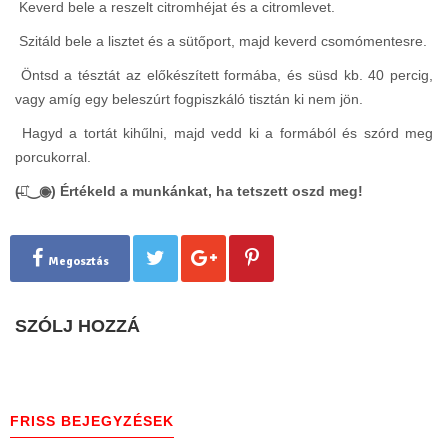
Keverd bele a reszelt citromhéjat és a citromlevet.
Szitáld bele a lisztet és a sütőport, majd keverd csomómentesre.
Öntsd a tésztát az előkészített formába, és süsd kb. 40 percig,
vagy amíg egy beleszúrt fogpiszkáló tisztán ki nem jön.
Hagyd a tortát kihűlni, majd vedd ki a formából és szórd meg
porcukorral.
(̶◉͛‿◉̶) Értékeld a munkánkat, ha tetszett oszd meg!
Megosztás
SZÓLJ HOZZÁ
FRISS BEJEGYZÉSEK