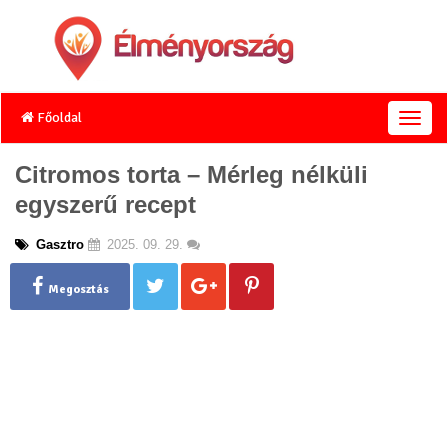
Főoldal
T
o
g
Citromos torta – Mérleg nélküli
g
egyszerű recept
l
e
n
Gasztro
2025. 09. 29.
a
v
Megosztás
i
g
a
t
i
o
n