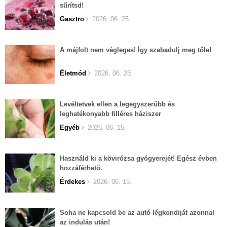
sűrítsd!
Gasztro
2026. 06. 25.
A májfolt nem végleges! Így szabadulj meg tőle!
Életmód
2026. 06. 23.
Levéltetvek ellen a legegyszerűbb és
leghatékonyabb filléres háziszer
Egyéb
2026. 06. 15.
Használd ki a kövirózsa gyógyerejét! Egész évben
hozzáférhető.
Érdekes
2026. 06. 15.
Soha ne kapcsold be az autó légkondiját azonnal
az indulás után!