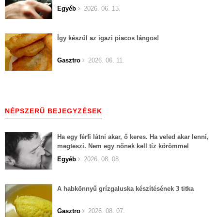
Egyéb
2026. 06. 13.
Így készül az igazi piacos lángos!
Gasztro
2026. 06. 11.
NÉPSZERŰ BEJEGYZÉSEK
Ha egy férfi látni akar, ő keres. Ha veled akar lenni,
megteszi. Nem egy nőnek kell tíz körömmel
belekapaszkodva mindent feláldozni.
Egyéb
2026. 08. 08.
A habkönnyű grízgaluska készítésének 3 titka
Gasztro
2026. 08. 07.