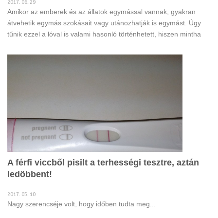
2017. 06. 29
Amikor az emberek és az állatok egymással vannak, gyakran
átvehetik egymás szokásait vagy utánozhatják is egymást. Úgy
tűnik ezzel a lóval is valami hasonló történhetett, hiszen mintha
megtanulta volna, hogyan viselkedjen a fényképezőgép előtt.
A férfi viccből pisilt a terhességi tesztre, aztán
ledöbbent!
2017. 05. 10
Nagy szerencséje volt, hogy időben tudta meg...