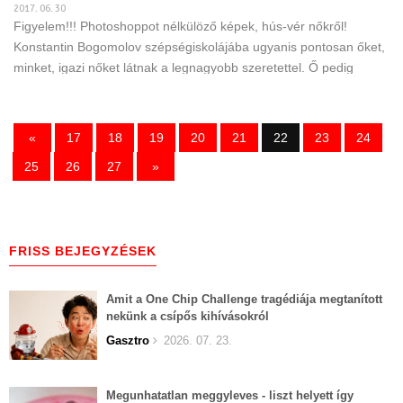
2017. 06. 30
Figyelem!!! Photoshoppot nélkülöző képek, hús-vér nőkről!
Konstantin Bogomolov szépségiskolájába ugyanis pontosan őket,
minket, igazi nőket látnak a legnagyobb szeretettel. Ő pedig
cserébe a diákoktól a nyugdíjasokig, a háziasszonytól a modellig
mindenkivel szinte csodát tesz!
«
17
18
19
20
21
22
23
24
25
26
27
»
FRISS BEJEGYZÉSEK
Amit a One Chip Challenge tragédiája megtanított
nekünk a csípős kihívásokról
Gasztro
2026. 07. 23.
Megunhatatlan meggyleves - liszt helyett így