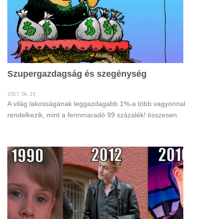
Szupergazdagság és szegénység
2017. 04. 21
A világ lakosságának leggazdagabb 1%-a több vagyonnal
rendelkezik, mint a fennmaradó 99 százalék! összesen.