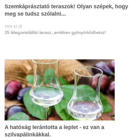
Szemkáprásztató teraszok! Olyan szépek, hogy
meg se tudsz szólalni...
2019. 12. 02
25 lélegzetelállító terasz, amikben gyönyörködhetsz!
A hatóság lerántotta a leplet - ez van a
szilvapálinkákkal.