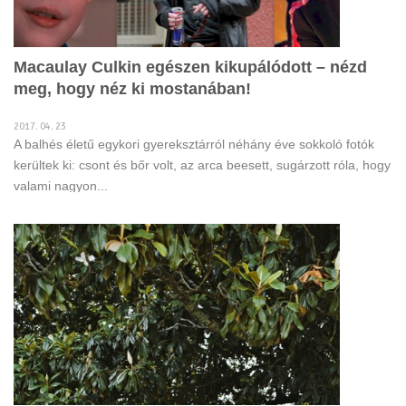
Macaulay Culkin egészen kikupálódott – nézd
meg, hogy néz ki mostanában!
2017. 04. 23
A balhés életű egykori gyereksztárról néhány éve sokkoló fotók
kerültek ki: csont és bőr volt, az arca beesett, sugárzott róla, hogy
valami nagyon...