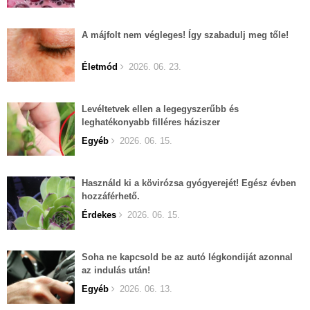
A májfolt nem végleges! Így szabadulj meg tőle!
Életmód
2026. 06. 23.
Levéltetvek ellen a legegyszerűbb és
leghatékonyabb filléres háziszer
Egyéb
2026. 06. 15.
Használd ki a kövirózsa gyógyerejét! Egész évben
hozzáférhető.
Érdekes
2026. 06. 15.
Soha ne kapcsold be az autó légkondiját azonnal
az indulás után!
Egyéb
2026. 06. 13.