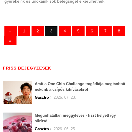
gyerekeink és unokáink sok betegséget elkerülhetnek.
«
1
2
3
4
5
6
7
8
»
FRISS BEJEGYZÉSEK
Amit a One Chip Challenge tragédiája megtanított
nekünk a csípős kihívásokról
Gasztro
2026. 07. 23.
Megunhatatlan meggyleves - liszt helyett így
sűrítsd!
Gasztro
2026. 06. 25.