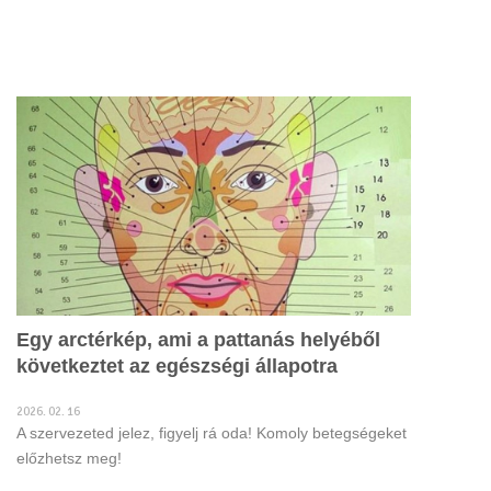
Egy arctérkép, ami a pattanás helyéből
következtet az egészségi állapotra
2026. 02. 16
A szervezeted jelez, figyelj rá oda! Komoly betegségeket
előzhetsz meg!