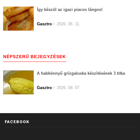
Így készül az igazi piacos lángos!
Gasztro
2026. 06. 11.
NÉPSZERŰ BEJEGYZÉSEK
A habkönnyű grízgaluska készítésének 3 titka
Gasztro
2026. 08. 07.
FACEBOOK