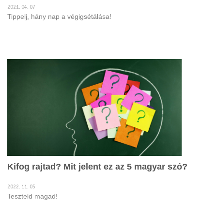
2021. 04. 07
Tippelj, hány nap a végigsétálása!
Kifog rajtad? Mit jelent ez az 5 magyar szó?
2022. 11. 05
Teszteld magad!