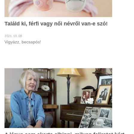
Találd ki, férfi vagy női névről van-e szó!
2021. 10. 08
Vigyázz, becsapós!