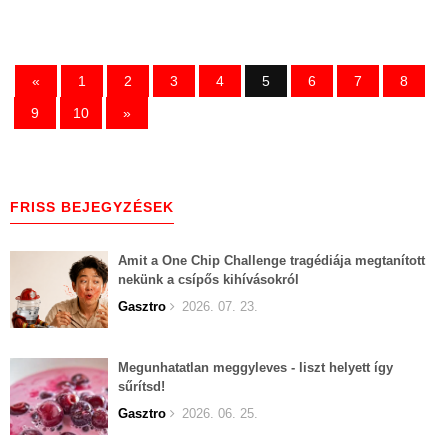
«
1
2
3
4
5
6
7
8
9
10
»
FRISS BEJEGYZÉSEK
Amit a One Chip Challenge tragédiája megtanított
nekünk a csípős kihívásokról
Gasztro
2026. 07. 23.
Megunhatatlan meggyleves - liszt helyett így
sűrítsd!
Gasztro
2026. 06. 25.