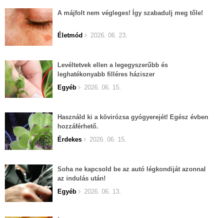
A májfolt nem végleges! Így szabadulj meg tőle!
Életmód
2026. 06. 23.
Levéltetvek ellen a legegyszerűbb és
leghatékonyabb filléres háziszer
Egyéb
2026. 06. 15.
Használd ki a kövirózsa gyógyerejét! Egész évben
hozzáférhető.
Érdekes
2026. 06. 15.
Soha ne kapcsold be az autó légkondiját azonnal
az indulás után!
Egyéb
2026. 06. 13.