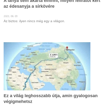
A lánya sem akarta elhinni, milyen feliratot kért
az édesanyja a sírkövére
2021. 06. 03
Az biztos: ilyen nincs még egy a világon.
Ez a világ leghosszabb útja, amin gyalogosan
végigmehetsz