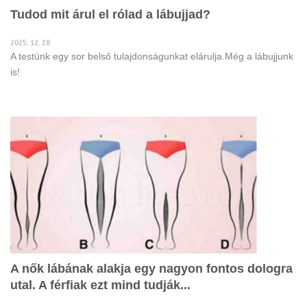
Tudod mit árul el rólad a lábujjad?
2025. 12. 28
A testünk egy sor belső tulajdonságunkat elárulja.Még a lábujjunk
is!
A nők lábának alakja egy nagyon fontos dologra
utal. A férfiak ezt mind tudják...