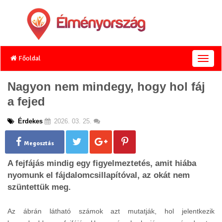
Főoldal
T
o
g
Nagyon nem mindegy, hogy hol fáj
g
a fejed
l
e
n
Érdekes
2026. 03. 25.
a
v
Megosztás
i
g
A fejfájás mindig egy figyelmeztetés, amit hiába
a
nyomunk el fájdalomcsillapítóval, az okát nem
t
szüntettük meg.
i
o
n
Az ábrán látható számok azt mutatják, hol jelentkezik