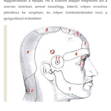
leggyakrabban a fejfájás. Ha a számok alapján megnézed azt a
szervet, testrészt, amivel összefügg, kiderül, milyen orvoshoz
jelentkezz be sürgősen, és milyen óvintézkedéseket hozz a
gyógyulásod érdekében.