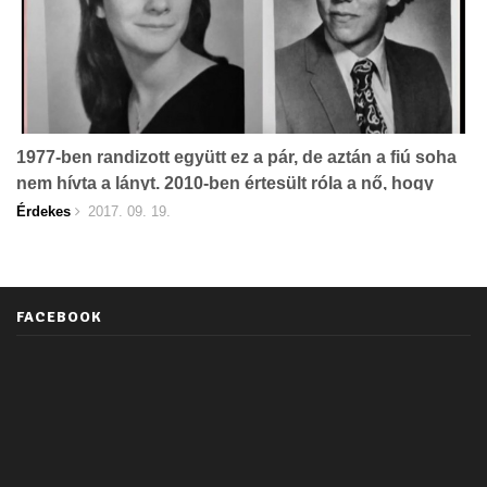
1977-ben randizott együtt ez a pár, de aztán a fiú soha
nem hívta a lányt. 2010-ben értesült róla a nő, hogy
miért… És nézd meg, hol vannak most!
Érdekes
2017. 09. 19.
FACEBOOK