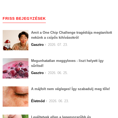
FRISS BEJEGYZÉSEK
Amit a One Chip Challenge tragédiája megtanított
nekünk a csípős kihívásokról
Gasztro
2026. 07. 23.
Megunhatatlan meggyleves - liszt helyett így
sűrítsd!
Gasztro
2026. 06. 25.
A májfolt nem végleges! Így szabadulj meg tőle!
Életmód
2026. 06. 23.
Levéltetvek ellen a legegyszerűbb és