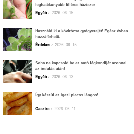
leghatékonyabb filléres háziszer
Egyéb
2026. 06. 15.
Használd ki a kövirózsa gyógyerejét! Egész évben
hozzáférhető.
Érdekes
2026. 06. 15.
Soha ne kapcsold be az autó légkondiját azonnal
az indulás után!
Egyéb
2026. 06. 13.
Így készül az igazi piacos lángos!
Gasztro
2026. 06. 11.