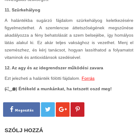
11. Szürkehályog
A halántékba sugárzó fájdalom szürkehályog keletkezésére
figyelmeztethet. A szemlencse áttetszőségének megszűnése
akadályozza a fény behatolását a szem belsejébe, így homályos
látás alakul ki. Ez akár teljes vaksághoz is vezethet. Menj el
szemészhez, és kérj tanácsot, hogyan lassíthatod a folyamatot
vitaminok és antioxidánsok szedésével.
12. Az agy és az idegrendszer működési zavara
Ezt jelezheti a halánték fölötti fájdalom.
Forrás
(̶◉͛‿◉̶) Értékeld a munkánkat, ha tetszett oszd meg!
Megosztás
SZÓLJ HOZZÁ