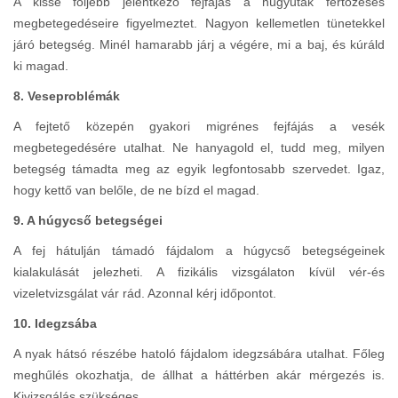
A kissé följebb jelentkező fejfájás a húgyutak fertőzéses
megbetegedéseire figyelmeztet. Nagyon kellemetlen tünetekkel
járó betegség. Minél hamarabb járj a végére, mi a baj, és kúráld
ki magad.
8. Veseproblémák
A fejtető közepén gyakori migrénes fejfájás a vesék
megbetegedésére utalhat. Ne hanyagold el, tudd meg, milyen
betegség támadta meg az egyik legfontosabb szervedet. Igaz,
hogy kettő van belőle, de ne bízd el magad.
9. A húgycső betegségei
A fej hátulján támadó fájdalom a húgycső betegségeinek
kialakulását jelezheti. A fizikális vizsgálaton kívül vér-és
vizeletvizsgálat vár rád. Azonnal kérj időpontot.
10. Idegzsába
A nyak hátsó részébe hatoló fájdalom idegzsábára utalhat. Főleg
meghűlés okozhatja, de állhat a háttérben akár mérgezés is.
Kivizsgálás szükséges.