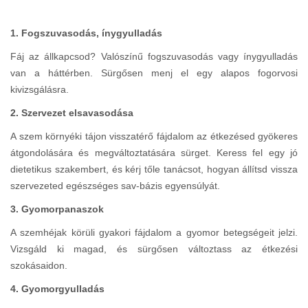
1. Fogszuvasodás, ínygyulladás
Fáj az állkapcsod? Valószínű fogszuvasodás vagy ínygyulladás
van a háttérben. Sürgősen menj el egy alapos fogorvosi
kivizsgálásra.
2. Szervezet elsavasodása
A szem környéki tájon visszatérő fájdalom az étkezésed gyökeres
átgondolására és megváltoztatására sürget. Keress fel egy jó
dietetikus szakembert, és kérj tőle tanácsot, hogyan állítsd vissza
szervezeted egészséges sav-bázis egyensúlyát.
3. Gyomorpanaszok
A szemhéjak körüli gyakori fájdalom a gyomor betegségeit jelzi.
Vizsgáld ki magad, és sürgősen változtass az étkezési
szokásaidon.
4. Gyomorgyulladás