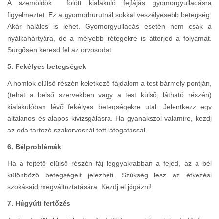
A szemöldök fölött kialakuló fejfájás gyomorgyulladásra
figyelmeztet. Ez a gyomorhurutnál sokkal veszélyesebb betegség.
Akár halálos is lehet. Gyomorgyulladás esetén nem csak a
nyálkahártyára, de a mélyebb rétegekre is átterjed a folyamat.
Sürgősen keresd fel az orvosodat.
5. Fekélyes betegségek
A homlok elülső részén keletkező fájdalom a test bármely pontján,
(tehát a belső szervekben vagy a test külső, látható részén)
kialakulóban lévő fekélyes betegségekre utal. Jelentkezz egy
általános és alapos kivizsgálásra. Ha gyanakszol valamire, kezdj
az oda tartozó szakorvosnál tett látogatással.
6. Bélproblémák
Ha a fejtető elülső részén fáj leggyakrabban a fejed, az a bél
különböző betegségeit jelezheti. Szükség lesz az étkezési
szokásaid megváltoztatására. Kezdj el jógázni!
7. Húgyúti fertőzés