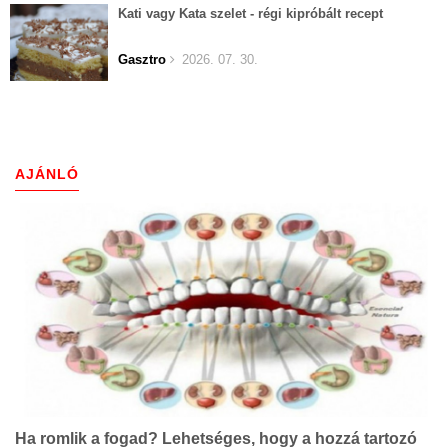
Kati vagy Kata szelet - régi kipróbált recept
Gasztro
2026. 07. 30.
AJÁNLÓ
Ha romlik a fogad? Lehetséges, hogy a hozzá tartozó