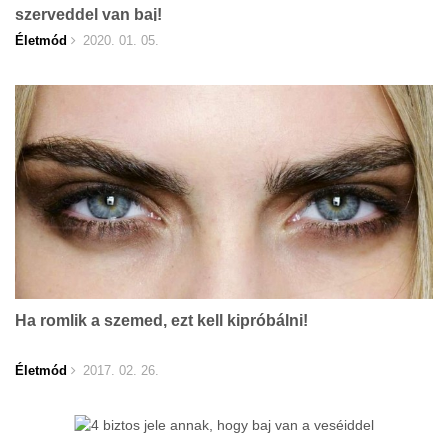
szerveddel van baj!
Életmód
2020. 01. 05.
Ha romlik a szemed, ezt kell kipróbálni!
Életmód
2017. 02. 26.