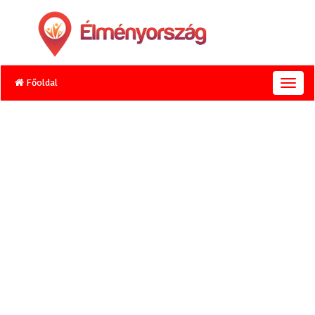
Főoldal
T
o
g
g
l
e
n
a
v
i
g
a
t
i
o
n