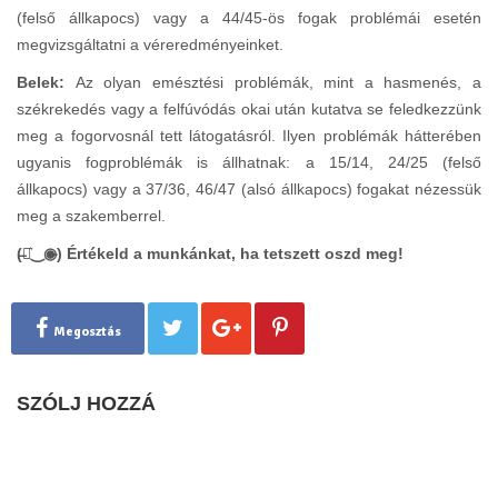
(felső állkapocs) vagy a 44/45-ös fogak problémái esetén
megvizsgáltatni a véreredményeinket.
Belek:
Az olyan emésztési problémák, mint a hasmenés, a
székrekedés vagy a felfúvódás okai után kutatva se feledkezzünk
meg a fogorvosnál tett látogatásról. Ilyen problémák hátterében
ugyanis fogproblémák is állhatnak: a 15/14, 24/25 (felső
állkapocs) vagy a 37/36, 46/47 (alsó állkapocs) fogakat nézessük
meg a szakemberrel.
(̶◉͛‿◉̶) Értékeld a munkánkat, ha tetszett oszd meg!
Megosztás
SZÓLJ HOZZÁ