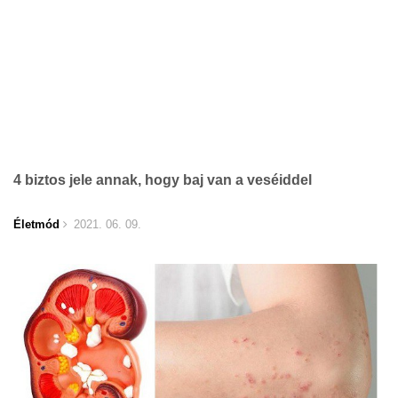
4 biztos jele annak, hogy baj van a veséiddel
Életmód
2021. 06. 09.