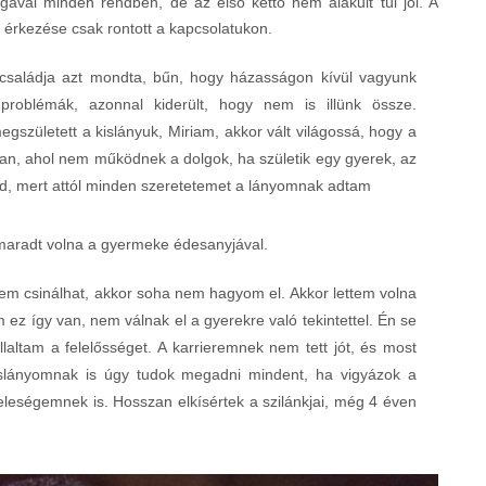
ával minden rendben, de az első kettő nem alakult túl jól. A
a érkezése csak rontott a kapcsolatukon.
 családja azt mondta, bűn, hogy házasságon kívül vagyunk
 problémák, azonnal kiderült, hogy nem is illünk össze.
gszületett a kislányuk, Miriam, akkor vált világossá, hogy a
an, ahol nem működnek a dolgok, ha születik egy gyerek, az
, mert attól minden szeretetemet a lányomnak adtam
 maradt volna a gyermeke édesanyjával.
nem csinálhat, akkor soha nem hagyom el. Akkor lettem volna
 ez így van, nem válnak el a gyerekre való tekintettel. Én se
altam a felelősséget. A karrieremnek nem tett jót, és most
slányomnak is úgy tudok megadni mindent, ha vigyázok a
eleségemnek is. Hosszan elkísértek a szilánkjai, még 4 éven