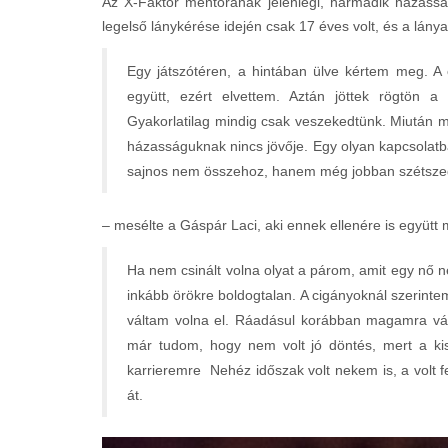
Az X-Faktor mentorának jelenlegi, harmadik házasság
legelső lánykérése idején csak 17 éves volt, és a lány
Egy játszótéren, a hintában ülve kértem meg. A
együtt, ezért elvettem. Aztán jöttek rögtön a
Gyakorlatilag mindig csak veszekedtünk. Miután me
házasságuknak nincs jövője. Egy olyan kapcsolatb
sajnos nem összehoz, hanem még jobban szétszed
– mesélte a Gáspár Laci, aki ennek ellenére is együtt
Ha nem csinált volna olyat a párom, amit egy nő 
inkább örökre boldogtalan. A cigányoknál szerintem
váltam volna el. Ráadásul korábban magamra váll
már tudom, hogy nem volt jó döntés, mert a ki
karrieremre Nehéz időszak volt nekem is, a volt f
át.