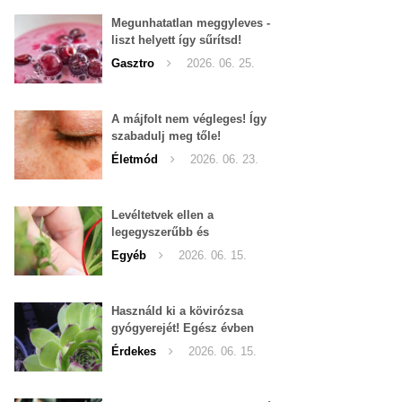
Megunhatatlan meggyleves -
liszt helyett így sűrítsd!
Gasztro
2026. 06. 25.
A májfolt nem végleges! Így
szabadulj meg tőle!
Életmód
2026. 06. 23.
Levéltetvek ellen a
legegyszerűbb és
leghatékonyabb filléres
Egyéb
2026. 06. 15.
háziszer
Használd ki a kövirózsa
gyógyerejét! Egész évben
hozzáférhető.
Érdekes
2026. 06. 15.