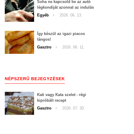
Soha ne kapcsold be az autó
légkondiját azonnal az indulás
után!
Egyéb
2026. 06. 13.
Így készül az igazi piacos
lángos!
Gasztro
2026. 06. 11.
NÉPSZERŰ BEJEGYZÉSEK
Kati vagy Kata szelet - régi
kipróbált recept
Gasztro
2026. 07. 30.