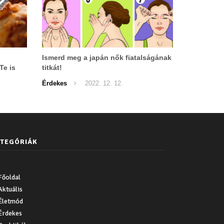
Ismerd meg a japán nők fiatalságának
Te is
titkát!
Érdekes
2022. 12. 12.
TEGÓRIÁK
Főoldal
Aktuális
Életmód
Érdekes