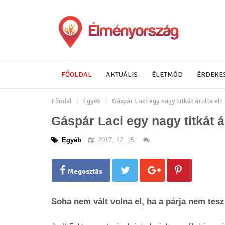
FŐOLDAL
AKTUÁLIS
ÉLETMÓD
ÉRDEKE
Főodal
Egyéb
Gáspár Laci egy nagy titkát árulta el!
Gáspár Laci egy nagy titkát ár
Egyéb
2017. 12. 15.
Megosztás
Soha nem vált volna el, ha a párja nem tesz