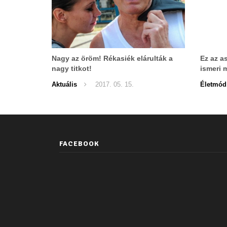
Nagy az öröm! Rékasiék elárulták a
Ez az a
nagy titkot!
ismeri 
Aktuális
2017. 05. 15.
Életmód
FACEBOOK