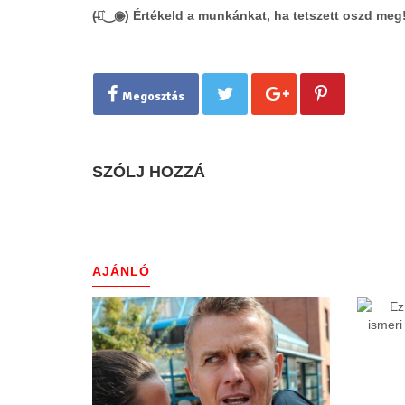
(̶◉͛‿◉̶) Értékeld a munkánkat, ha tetszett oszd meg
Megosztás
SZÓLJ HOZZÁ
AJÁNLÓ