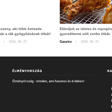
sszony, aki több évtizede
Eláruljuk az ízletes és ropogós
már a rák gyógyításának titkát!
gyorséttermi sült csirke titkát. 
megcsinálhatod otthon!
2016. 09. 27.
Gasztro
2026. 06. 07.
ÉLMÉNYORSZÁG
KA
ÉlményOrszág - minden, ami hasznos és érdekes!