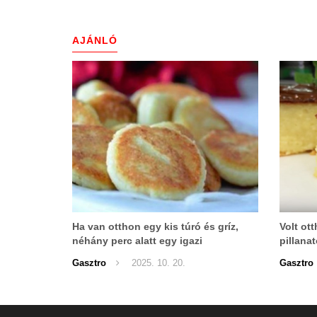
AJÁNLÓ
Ha van otthon egy kis túró és gríz,
Volt ott
néhány perc alatt egy igazi
pillana
finomságot készíthetsz
lett bel
Gasztro
2025. 10. 20.
Gasztro