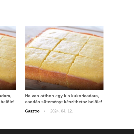
adara,
Ha van otthon egy kis kukoricadara,
belőle!
csodás süteményt készíthetsz belőle!
Gasztro
2024. 04. 12.