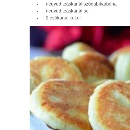
negyed teáskanál szódabikarbóna
negyed teáskanál só
2 evőkanál cukor