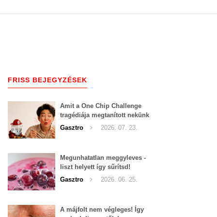
FRISS BEJEGYZÉSEK
Amit a One Chip Challenge
tragédiája megtanított nekünk
a csípős kihívásokról
Gasztro
2026. 07. 23.
Megunhatatlan meggyleves -
liszt helyett így sűrítsd!
Gasztro
2026. 06. 25.
A májfolt nem végleges! Így