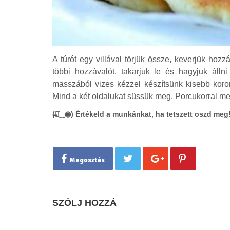
A túrót egy villával törjük össze, keverjük hozzá
többi hozzávalót, takarjuk le és hagyjuk álln
masszából vizes kézzel készítsünk kisebb koron
Mind a két oldalukat süssük meg. Porcukorral me
(̶◉͛‿◉̶) Értékeld a munkánkat, ha tetszett oszd meg
Megosztás
SZÓLJ HOZZÁ