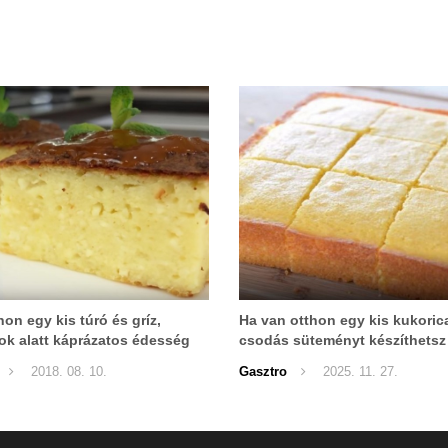
hon egy kis túró és gríz,
Ha van otthon egy kis kukoric
tok alatt káprázatos édesség
csodás süteményt készíthetsz 
őle!
2018. 08. 10.
Gasztro
2025. 11. 27.