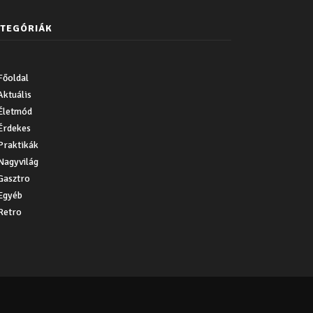
TEGÓRIÁK
Főoldal
Aktuális
Életmód
Érdekes
Praktikák
Nagyvilág
Gasztro
Egyéb
Retro