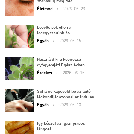
szabadulj meg tőle!
Életmód
2026. 06. 23.
Levéltetvek ellen a
legegyszerűbb és
leghatékonyabb filléres
Egyéb
2026. 06. 15.
háziszer
Használd ki a kövirózsa
gyógyerejét! Egész évben
hozzáférhető.
Érdekes
2026. 06. 15.
Soha ne kapcsold be az autó
légkondiját azonnal az indulás
után!
Egyéb
2026. 06. 13.
Így készül az igazi piacos
lángos!