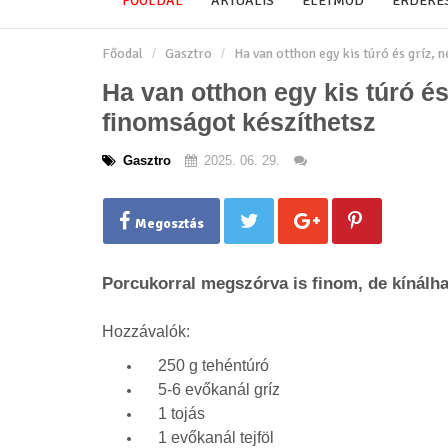
FŐOLDAL
AKTUÁLIS
ÉLETMÓD
ÉRDEKE
Főodal
Gasztro
Ha van otthon egy kis túró és gríz, 
Ha van otthon egy kis túró és
finomságot készíthetsz
Gasztro
2025. 06. 29.
Megosztás
Porcukorral megszórva is finom, de kínálha
Hozzávalók:
250 g tehéntúró
5-6 evőkanál gríz
1 tojás
1 evőkanál tejföl