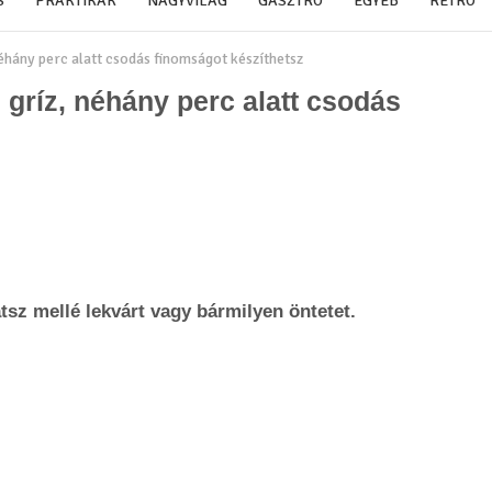
S
PRAKTIKÁK
NAGYVILÁG
GASZTRO
EGYÉB
RETRO
néhány perc alatt csodás finomságot készíthetsz
 gríz, néhány perc alatt csodás
tsz mellé lekvárt vagy bármilyen öntetet.