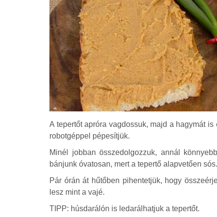
A tepertőt apróra vagdossuk, majd a hagymát is 
robotgéppel pépesítjük.
Minél jobban összedolgozzuk, annál könnyebbe
bánjunk óvatosan, mert a tepertő alapvetően sós
Pár órán át hűtőben pihentetjük, hogy összeérje
lesz mint a vajé.
TIPP: húsdarálón is ledarálhatjuk a tepertőt.