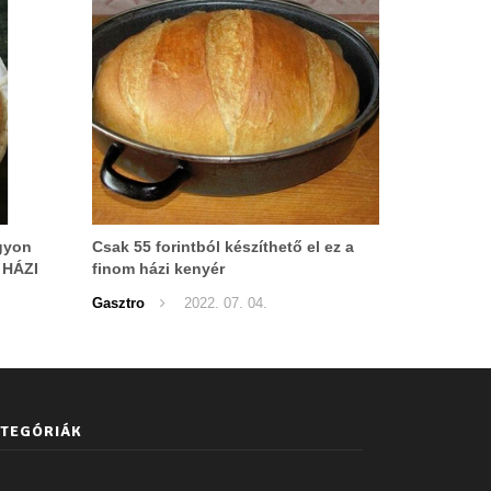
agyon
Csak 55 forintból készíthető el ez a
ű HÁZI
finom házi kenyér
Gasztro
2022. 07. 04.
TEGÓRIÁK