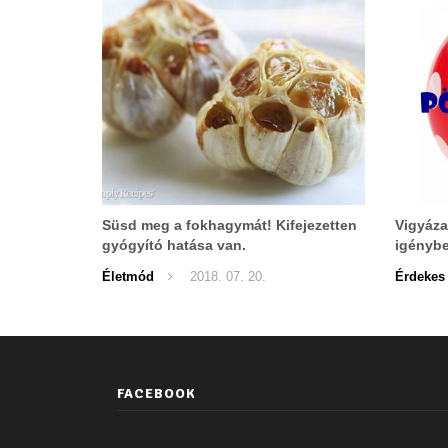
Süsd meg a fokhagymát! Kifejezetten
Vigyázat
gyógyító hatása van.
igénybe
Életmód
2018. 07. 20.
Érdekes
FACEBOOK