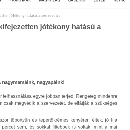
S
PRAKTIKÁK
NAGYVILÁG
GASZTRO
EGYÉB
RETRO
zetten jótékony hatású a szervezetre
kifejezetten jótékony hatású a
 a nagymamáink, nagyapáink!
ír felhasználása egyre jobban terjed. Rengeteg mindenre
m csak megvédik a szervezetet, de ellátják a szükséges
zor töpörtyűn és tepertőkrémes kenyéren éltek, jó lila
ercet sem, és sokkal fittebbek is voltak, mint a mai