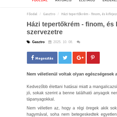
FŐOLDAL
AKTUÁLIS
ÉLETMÓD
ÉRDEKE
Főodal
Gasztro
Házi tepertőkrém - finom, és kifeje
Házi tepertőkrém - finom, és 
szervezetre
Gasztro
2025. 10. 08.
Megosztás
Nem véletlenül voltak olyan egészségesek
Kedvezőbb élettani hatásai miatt a mangalicazs
jó, sokak szerint a benne található anyagok ne
tápanyagokkal.
Nem véletlen az, hogy a régi öregek akik soks
hagymával, soha nem betegeskedtek egyetlen p