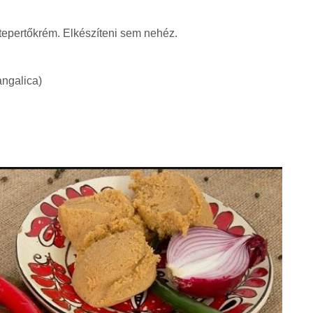
a tepertőkrém. Elkészíteni sem nehéz.
angalica)