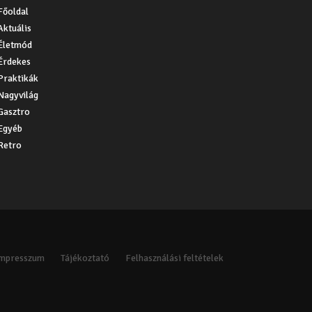
Főoldal
Aktuális
Életmód
Érdekes
Praktikák
Nagyvilág
Gasztro
Egyéb
Retro
Impresszum
Tájékoztató
Felhasználási feltételek