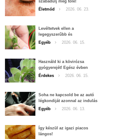
szabadulj meg tőle!
Életmód
2026. 06. 23.
Levéltetvek ellen a
legegyszerűbb és
leghatékonyabb filléres
Egyéb
2026. 06. 15.
háziszer
Használd ki a kövirózsa
gyógyerejét! Egész évben
hozzáférhető.
Érdekes
2026. 06. 15.
Soha ne kapcsold be az autó
légkondiját azonnal az indulás
után!
Egyéb
2026. 06. 13.
Így készül az igazi piacos
lángos!