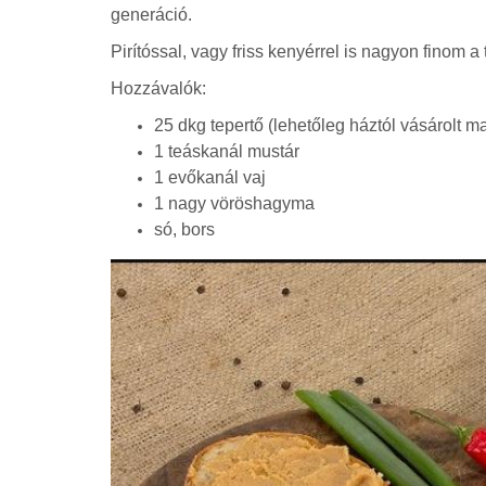
generáció.
Pirítóssal, vagy friss kenyérrel is nagyon finom 
Hozzávalók:
25 dkg tepertő (lehetőleg háztól vásárolt m
1 teáskanál mustár
1 evőkanál vaj
1 nagy vöröshagyma
só, bors