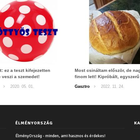
: ez a teszt kifejezetten
Most csináltam először, de n
 veszi a szemedet!
finom lett! Kipróbált, egyszer
KENYÉR RECEPT
2020. 05. 01.
Gasztro
2022. 11. 24.
ÉLMÉNYORSZÁG
KA
ÉlményOrszág - minden, ami hasznos és érdekes!