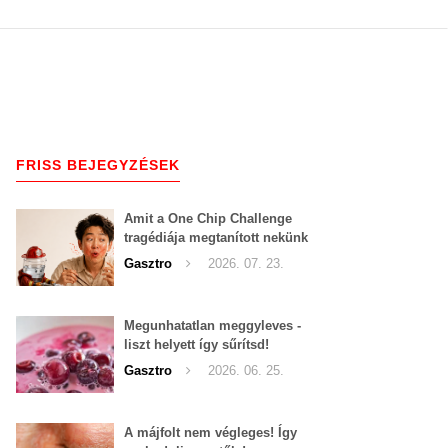
FRISS BEJEGYZÉSEK
Amit a One Chip Challenge
tragédiája megtanított nekünk
a csípős kihívásokról
Gasztro
2026. 07. 23.
Megunhatatlan meggyleves -
liszt helyett így sűrítsd!
Gasztro
2026. 06. 25.
A májfolt nem végleges! Így