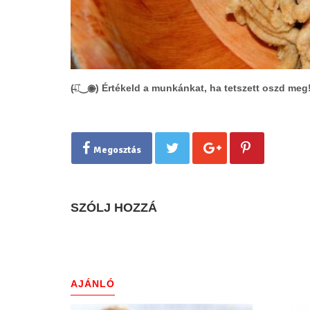
(̶◉͛‿◉̶) Értékeld a munkánkat, ha tetszett oszd meg
Megosztás
SZÓLJ HOZZÁ
AJÁNLÓ