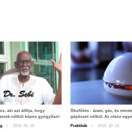
s, aki azt állítja, hogy
Ökofűtés - áram, gáz, és mind
erek nélkül képes gyógyítani
gépészet nélkül. Az olasz egy
betegséget, az ízületi
találmánya már most óriási sik
ág
2018. 06. 05.
Praktikák
2016. 10. 15.
st, a rákot, az AIDS-t!