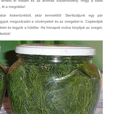
 érhető el frissen ez az aromás fűszernövény. Hogy a többi
 itt a megoldás!
 kiskertünkből, akár termelőtől. Sterilizáljunk egy pár
gyjuk megszáradni a növényeket és az üvegeket is. Csipkedjük
edelet és tegyük a hűtőbe. Ha hónapok múlva kinyitjuk az üveget,
tettük!