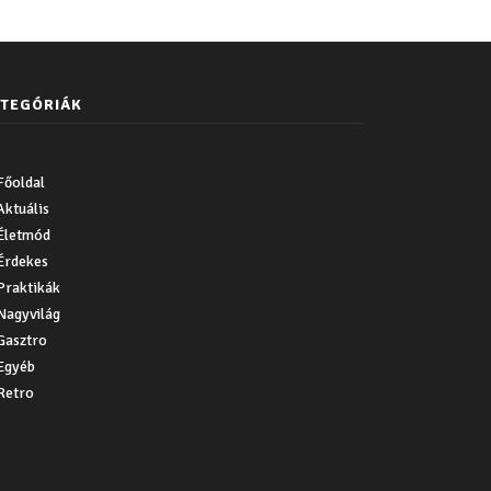
TEGÓRIÁK
Főoldal
Aktuális
Életmód
Érdekes
Praktikák
Nagyvilág
Gasztro
Egyéb
Retro