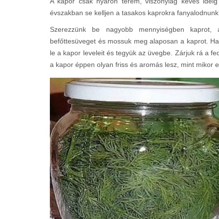
A kapor csak nyáron terem, viszonylag kevés ideig
évszakban se kelljen a tasakos kaprokra fanyalodnunk,
Szerezzünk be nagyobb mennyiségben kaprot, akár
befőttesüveget és mossuk meg alaposan a kaprot. Ha
le a kapor leveleit és tegyük az üvegbe. Zárjuk rá a f
a kapor éppen olyan friss és aromás lesz, mint mikor el