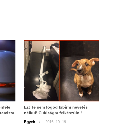
enféle
Ezt Te sem fogod kibírni nevetés
etemista
nélkül! Cukiságra felkészülni!
er!
Egyéb
2016. 10. 19.