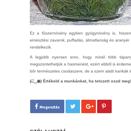
Ez a fűszernövény egyben gyógynövény is, hiszen
emésztési zavarok, puffadás, álmatlanság és aranyér
rendelkezik.
A legjobb nyersen enni, hogy minél több tápany
megszüntethetjük a hasmenést, ezért ebből is érdemes 
bőr természetes csodaszere, de a szem alatti karikák é
(̶◉͛‿◉̶) Értékeld a munkánkat, ha tetszett oszd meg
Megosztás