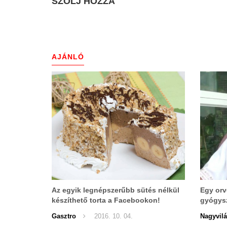
SZÓLJ HOZZÁ
AJÁNLÓ
Az egyik legnépszerűbb sütés nélkül
Egy orvo
készíthető torta a Facebookon!
gyógysz
PRÓBÁLD KI TE IS!
a cukor
Gasztro
2016. 10. 04.
Nagyvil
gyulladá