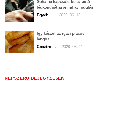
Soha ne kapcsold be az autó
légkondiját azonnal az indulás
után!
Egyéb
2026. 06. 13.
Így készül az igazi piacos
lángos!
Gasztro
2026. 06. 11.
NÉPSZERŰ BEJEGYZÉSEK