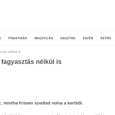
S
PRAKTIKÁK
NAGYVILÁG
GASZTRO
EGYÉB
RETRO
ztás nélkül is
 fagyasztás nélkül is
, mintha frissen szedted volna a kertből.