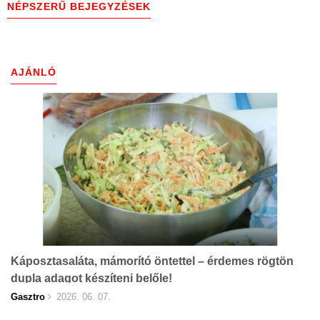
NÉPSZERŰ BEJEGYZÉSEK
AJÁNLÓ
Káposztasaláta, mámorító öntettel – érdemes rögtön
dupla adagot készíteni belőle!
Gasztro
2026. 06. 07.