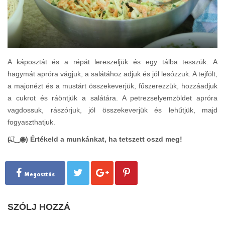
A káposztát és a répát lereszeljük és egy tálba tesszük. A
hagymát apróra vágjuk, a salátához adjuk és jól lesózzuk. A tejfölt,
a majonézt és a mustárt összekeverjük, fűszerezzük, hozzáadjuk
a cukrot és ráöntjük a salátára. A petrezselyemzöldet apróra
vagdossuk, rászórjuk, jól összekeverjük és lehűtjük, majd
fogyaszthatjuk.
(̶◉͛‿◉̶) Értékeld a munkánkat, ha tetszett oszd meg!
Megosztás
SZÓLJ HOZZÁ