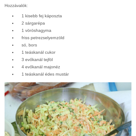
Hozzávalók:
1 kisebb fej káposzta
2 sárgarépa
1 vöröshagyma
friss petrezselyemzöld
só, bors
1 teáskanál cukor
3 evőkanál tejföl
4 evőkanál majonéz
1 teáskanál édes mustár