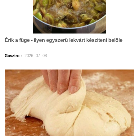
Érik a füge - ilyen egyszerű lekvárt készíteni belőle
Gasztro
2026. 07. 08.