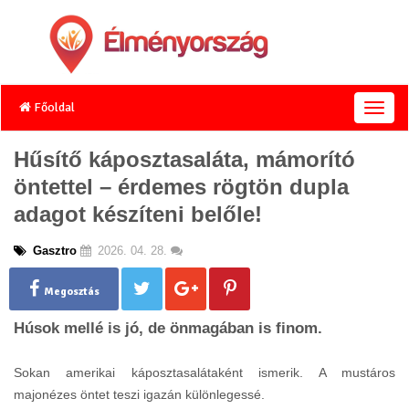
Főoldal
T
o
g
Hűsítő káposztasaláta, mámorító
g
öntettel – érdemes rögtön dupla
l
e
adagot készíteni belőle!
n
a
Gasztro
2026. 04. 28.
v
i
g
Megosztás
a
Húsok mellé is jó, de önmagában is finom.
t
i
o
Sokan amerikai káposztasalátaként ismerik. A mustáros
n
majonézes öntet teszi igazán különlegessé.