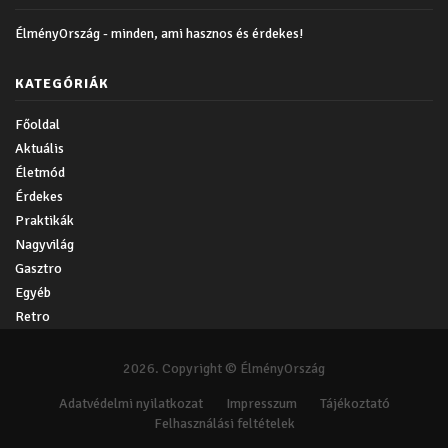
ÉlményOrszág - minden, ami hasznos és érdekes!
KATEGÓRIÁK
Főoldal
Aktuális
Életmód
Érdekes
Praktikák
Nagyvilág
Gasztro
Egyéb
Retro
2026. Copyright © ÉlményOrszág
Adatvédelmi nyilatkozat
Impresszum
Tájékoztató
Felhasználási feltételek