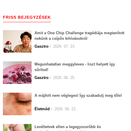
FRISS BEJEGYZÉSEK
Amit a One Chip Challenge tragédiája megtanított
nekünk a csípős kihívásokról
Gasztro
2026. 07. 23.
Megunhatatlan meggyleves - liszt helyett így
sűrítsd!
Gasztro
2026. 06. 25.
A májfolt nem végleges! Így szabadulj meg tőle!
Életmód
2026. 06. 23.
Levéltetvek ellen a legegyszerűbb és