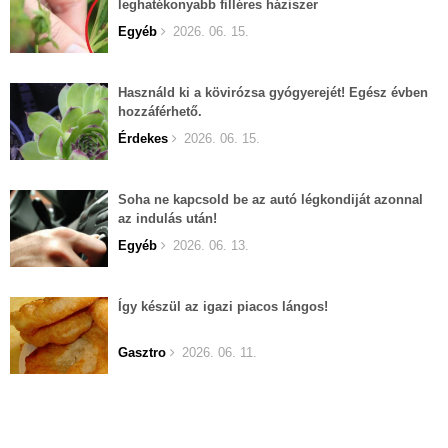
leghatékonyabb filléres háziszer
Egyéb
2026. 06. 15.
Használd ki a kövirózsa gyógyerejét! Egész évben
hozzáférhető.
Érdekes
2026. 06. 15.
Soha ne kapcsold be az autó légkondiját azonnal
az indulás után!
Egyéb
2026. 06. 13.
Így készül az igazi piacos lángos!
Gasztro
2026. 06. 11.