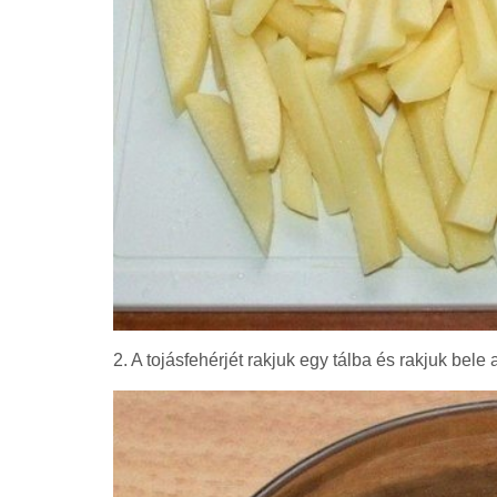
2. A tojásfehérjét rakjuk egy tálba és rakjuk bele 