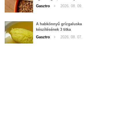
emészthető, de nem tudják,
Gasztro
2026. 08. 09.
hogy kell elkészíteni
A habkönnyű grízgaluska
készítésének 3 titka
Gasztro
2026. 08. 07.