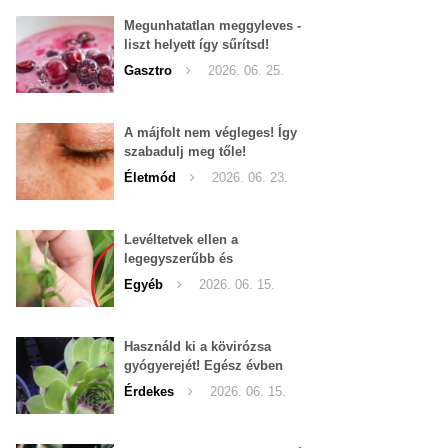
Megunhatatlan meggyleves -
liszt helyett így sűrítsd!
Gasztro
2026. 06. 25.
A májfolt nem végleges! Így
szabadulj meg tőle!
Életmód
2026. 06. 23.
Levéltetvek ellen a
legegyszerűbb és
leghatékonyabb filléres
Egyéb
2026. 06. 15.
háziszer
Használd ki a kövirózsa
gyógyerejét! Egész évben
hozzáférhető.
Érdekes
2026. 06. 15.