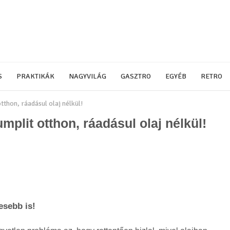
S
PRAKTIKÁK
NAGYVILÁG
GASZTRO
EGYÉB
RETRO
tthon, ráadásul olaj nélkül!
mplit otthon, ráadásul olaj nélkül!
esebb is!