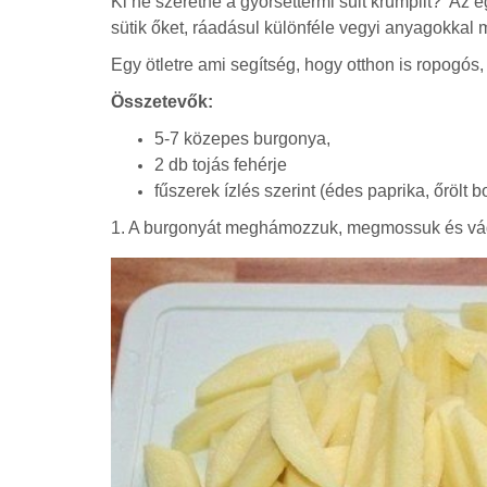
Ki ne szeretné a gyorséttermi sült krumplit? Az e
sütik őket, ráadásul különféle vegyi anyagokkal m
Egy ötletre ami segítség, hogy otthon is ropogós, 
Összetevők:
5-7 közepes burgonya,
2 db tojás fehérje
fűszerek ízlés szerint (édes paprika, őrölt 
1. A burgonyát meghámozzuk, megmossuk és vág