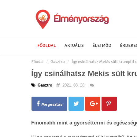
FŐOLDAL
AKTUÁLIS
ÉLETMÓD
ÉRDEKE
Főodal
Gasztro
Így csinálhatsz Mekis sült krumplit o
Így csinálhatsz Mekis sült kru
Gasztro
2021. 08. 28.
Megosztás
Finomabb mint a gyorséttermi és egészség