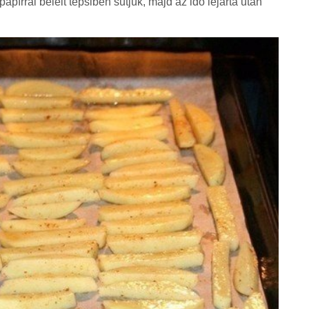
apírral bélelt tepsiben sütjük, majd az idő lejárta után