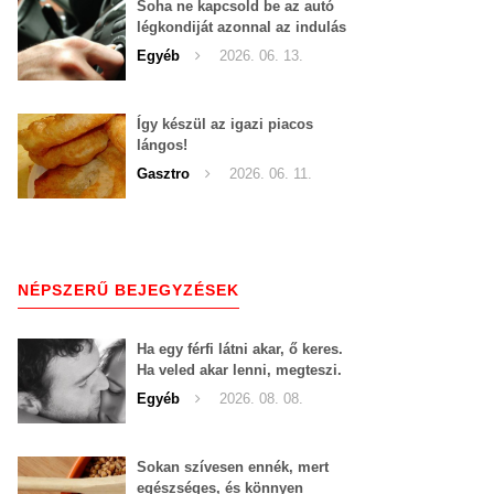
Soha ne kapcsold be az autó
légkondiját azonnal az indulás
után!
Egyéb
2026. 06. 13.
Így készül az igazi piacos
lángos!
Gasztro
2026. 06. 11.
NÉPSZERŰ BEJEGYZÉSEK
Ha egy férfi látni akar, ő keres.
Ha veled akar lenni, megteszi.
Nem egy nőnek kell tíz
Egyéb
2026. 08. 08.
körömmel belekapaszkodva
mindent feláldozni.
Sokan szívesen ennék, mert
egészséges, és könnyen