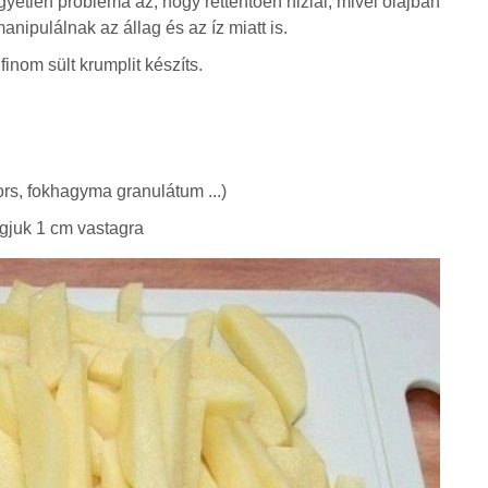
gyetlen probléma az, hogy rettentően hizlal, mivel olajban
anipulálnak az állag és az íz miatt is.
finom sült krumplit készíts.
bors, fokhagyma granulátum ...)
juk 1 cm vastagra