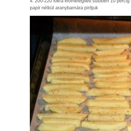
4. 200-220 fokra előmelegített sütőben 10 percig p
papír nélkül aranybarnára pirítjuk