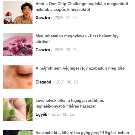
Amit a One Chip Challenge tragédiája megtanított
nekünk a csípős kihívásokról
Gasztro
2026. 07. 23.
Megunhatatlan meggyleves - liszt helyett így
sűrítsd!
Gasztro
2026. 06. 25.
A májfolt nem végleges! Így szabadulj meg tőle!
Életmód
2026. 06. 23.
Levéltetvek ellen a legegyszerűbb és
leghatékonyabb filléres háziszer
Egyéb
2026. 06. 15.
Használd ki a kövirózsa gyógyerejét! Egész évben