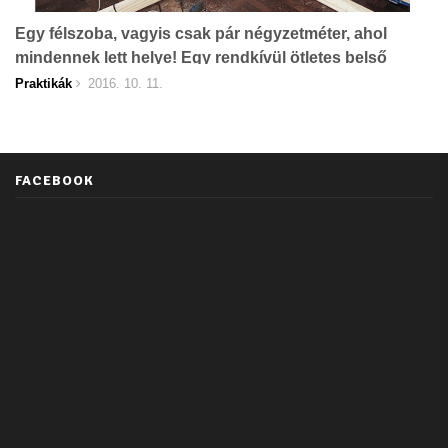
Egy félszoba, vagyis csak pár négyzetméter, ahol
mindennek lett helye! Egy rendkívül ötletes belső
átalakítás!
Praktikák
2016. 10. 11.
FACEBOOK