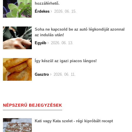
hozzáférhető.
Érdekes
2026. 06. 15.
Soha ne kapcsold be az autó légkondiját azonnal
az indulás után!
Egyéb
2026. 06. 13.
Így készül az igazi piacos lángos!
Gasztro
2026. 06. 11.
NÉPSZERŰ BEJEGYZÉSEK
Kati vagy Kata szelet - régi kipróbált recept