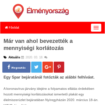
Főoldal
T
o
g
Már van ahol bevezették a
g
mennyiségi korlátozás
l
e
n
Aktuális
2020. 03. 18.
a
v
Megosztás
i
g
Egy Spar bejáratánál fotózták az alábbi felhívást.
a
t
A koronavírus-járvány idejére a folyamatos ellátás érdekében
i
o
hozott mennyiségi korlátozásokat ismertető plakát egy
n
élelmiszerüzlet bejáratában Nyíregyházán 2020. március 18-án.