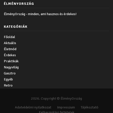
ÉLMÉNYORSZÁG
ÉlményOrszág - minden, ami hasznos és érdekes!
KATEGÓRIÁK
Főoldal
Aktuális
Életmód
Érdekes
Praktikák
Nagyvilág
Gasztro
Egyéb
Retro
2026. Copyright © ÉlményOrszág
Adatvédelmi nyilatkozat
Impresszum
Tájékoztató
Felhasználási feltételek