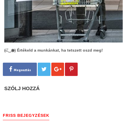
(̶◉͛‿◉̶) Értékeld a munkánkat, ha tetszett oszd meg!
Megosztás
SZÓLJ HOZZÁ
FRISS BEJEGYZÉSEK