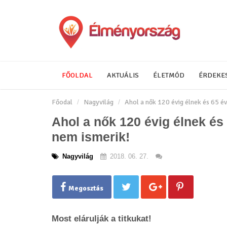
FŐOLDAL
AKTUÁLIS
ÉLETMÓD
ÉRDEKE
Főodal
Nagyvilág
Ahol a nők 120 évig élnek és 65 é
Ahol a nők 120 évig élnek és
nem ismerik!
Nagyvilág
2018. 06. 27.
Megosztás
Most elárulják a titkukat!