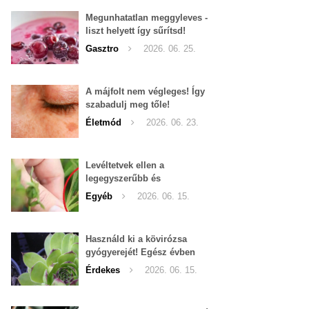
Megunhatatlan meggyleves -
liszt helyett így sűrítsd!
Gasztro
2026. 06. 25.
A májfolt nem végleges! Így
szabadulj meg tőle!
Életmód
2026. 06. 23.
Levéltetvek ellen a
legegyszerűbb és
leghatékonyabb filléres
Egyéb
2026. 06. 15.
háziszer
Használd ki a kövirózsa
gyógyerejét! Egész évben
hozzáférhető.
Érdekes
2026. 06. 15.