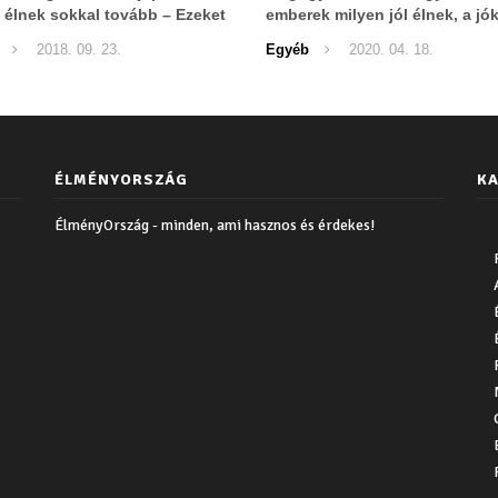
t élnek sokkal tovább – Ezeket
emberek milyen jól élnek, a jó
sokat követik szigorúan
pedig mennyi gondjuk van?
2018. 09. 23.
Egyéb
2020. 04. 18.
ÉLMÉNYORSZÁG
KA
ÉlményOrszág - minden, ami hasznos és érdekes!