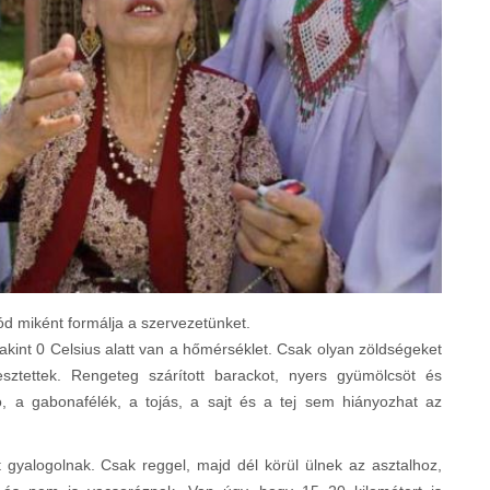
ód miként formálja a szervezetünket.
kint 0 Celsius alatt van a hőmérséklet. Csak olyan zöldségeket
sztettek. Rengeteg szárított barackot, nyers gyümölcsöt és
, a gabonafélék, a tojás, a sajt és a tej sem hiányozhat az
gyalogolnak. Csak reggel, majd dél körül ülnek az asztalhoz,