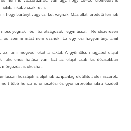
 és nem is vacsoráznak. Van úgy, hogy 15–20 kilométert is
nekik, inkább csak rutin.
lni, hogy bárányt vagy csirkét vágnak. Más állati eredetű termék
ig mosolyognak és barátságosak egymással. Rendszeresen
nak, és semmi mást nem esznek. Ez egy ősi hagyomány, amit
k az, ami megvédi őket a ráktól. A gyümölcs magjából olajat
k rákellenes hatása van. Ezt az olajat csak kis dózisokban
 mérgezést is okozhat.
n-lassan hozzájuk is eljutnak az iparilag előállított élelmiszerek.
 mert több hunza is emésztési és gyomorproblémákra kezdett
!