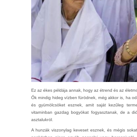
Ez az ékes példája annak, hogy az étrend és az életm
Ők mindig hideg vízben fürödnek, még akkor is, ha oda
és gyümölcsöket esznek, amit saját kezűleg terme
vitaminban gazdag bogyókat fogyasztanak, de a dió
asztalukról.
A hunzák viszonylag keveset esznek, és mégis sokat 