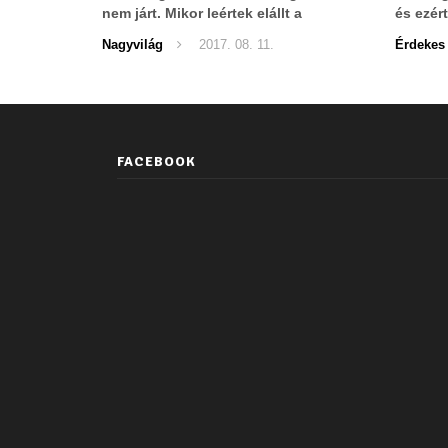
nem járt. Mikor leértek elállt a
és ezér
lélegzetük.
a szoká
Nagyvilág
2017. 08. 11.
Érdekes
FACEBOOK