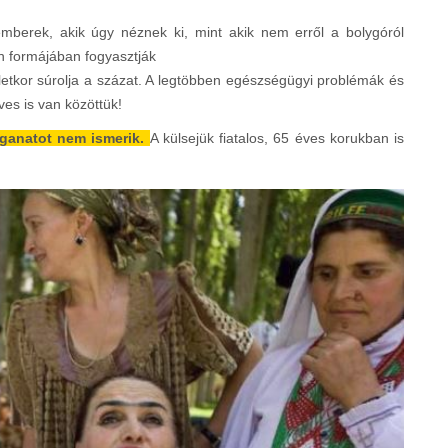
mberek, akik úgy néznek ki, mint akik nem erről a bolygóról
n formájában fogyasztják
letkor súrolja a százat. A legtöbben egészségügyi problémák és
éves is van közöttük!
aganatot nem ismerik.
A külsejük fiatalos, 65 éves korukban is