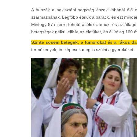
A hunzák a pakisztáni hegység északi lábánál élő e
származnának. Legfőbb ételük a barack, és ezt minde
Mintegy 87 ezerre tehető a lélekszámuk, és az átlagé
betegségek nélkül élik le az életüket, és állítólag 160 
Szinte sosem betegek, a tumorokat és a rákos d
termékenyek, és képesek meg is szülni a gyereküket.