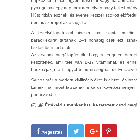
napközben nincs egyéb nassolni vagy harapnivaló,
gyalogolnak egy nap, ami nem olyan nagy teljesítmény 
Húst ritkán esznek, és évente kétszer szokott előfordu
nem is szerepel az étlapjukon.
A kedélyállapotukkal sincsen baj, szinte mind
baracklékúrát tartanak, 2–4 hónapig csak ezt isz
tiszteletben tartanak.
Az orvosok megállapították, hogy a rengeteg barac
készítenek, ami tele van B-17 vitaminnal, és enne
használják, mert nagyobb mennyiségben életveszélyes
Sajnos már a modern civilizáció őket is elérte, és lassa
Ennek már most látszanak a káros következményei,
panaszkodni.
(̶◉͛‿◉̶) Értékeld a munkánkat, ha tetszett oszd meg
Megosztás