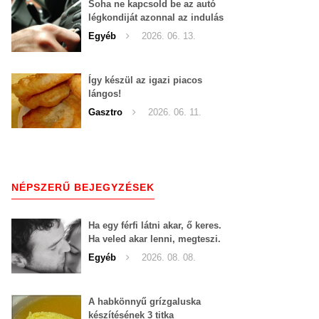
Soha ne kapcsold be az autó
légkondiját azonnal az indulás
után!
Egyéb
2026. 06. 13.
Így készül az igazi piacos
lángos!
Gasztro
2026. 06. 11.
NÉPSZERŰ BEJEGYZÉSEK
Ha egy férfi látni akar, ő keres.
Ha veled akar lenni, megteszi.
Nem egy nőnek kell tíz
Egyéb
2026. 08. 08.
körömmel belekapaszkodva
mindent feláldozni.
A habkönnyű grízgaluska
készítésének 3 titka