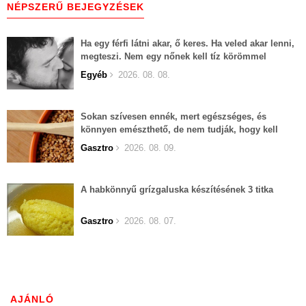
NÉPSZERŰ BEJEGYZÉSEK
Ha egy férfi látni akar, ő keres. Ha veled akar lenni,
megteszi. Nem egy nőnek kell tíz körömmel
belekapaszkodva mindent feláldozni.
Egyéb
2026. 08. 08.
Sokan szívesen ennék, mert egészséges, és
könnyen emészthető, de nem tudják, hogy kell
elkészíteni
Gasztro
2026. 08. 09.
A habkönnyű grízgaluska készítésének 3 titka
Gasztro
2026. 08. 07.
AJÁNLÓ