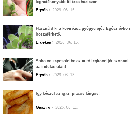
leghatékonyabb filléres háziszer
Egyéb
2026. 06. 15.
Használd ki a kövirózsa gyógyerejét! Egész évben
hozzáférhető.
Érdekes
2026. 06. 15.
Soha ne kapcsold be az autó légkondiját azonnal
az indulás után!
Egyéb
2026. 06. 13.
Így készül az igazi piacos lángos!
Gasztro
2026. 06. 11.