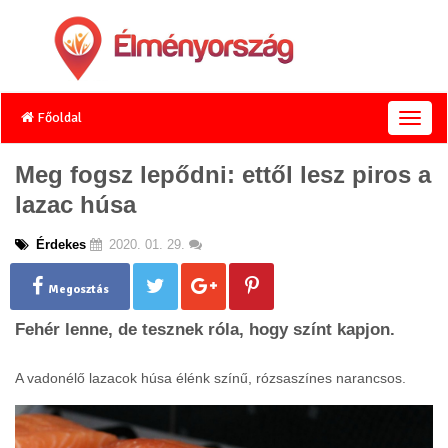
Főoldal
T
o
g
Meg fogsz lepődni: ettől lesz piros a
g
lazac húsa
l
e
n
Érdekes
2020. 01. 29.
a
v
Megosztás
i
g
Fehér lenne, de tesznek róla, hogy színt kapjon.
a
t
A vadonélő lazacok húsa élénk színű, rózsaszínes narancsos.
i
o
n