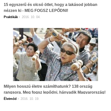
15 egyszerű és olcsó ötlet, hogy a lakásod jobban
nézzen ki - MEG FOGSZ LEPŐDNI!
Praktikák
2016. 10. 04.
Milyen hosszú életre számíthatunk? 138 ország
rangsora. Meg fogsz lepődni, hányadik Magyarország!
Életmód
2016. 10. 19.