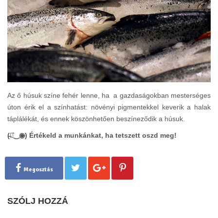
Az ő húsuk színe fehér lenne, ha
a gazdaságokban mesterséges
úton érik el a színhatást: növényi pigmentekkel keverik a halak
táplálékát, és ennek köszönhetően beszíneződik a húsuk.
(̶◉͛‿◉̶) Értékeld a munkánkat, ha tetszett oszd meg!
Megosztás
SZÓLJ HOZZÁ