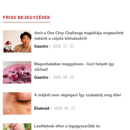
FRISS BEJEGYZÉSEK
Amit a One Chip Challenge tragédiája megtanított
nekünk a csípős kihívásokról
Gasztro
2026. 07. 23.
Megunhatatlan meggyleves - liszt helyett így
sűrítsd!
Gasztro
2026. 06. 25.
A májfolt nem végleges! Így szabadulj meg tőle!
Életmód
2026. 06. 23.
Levéltetvek ellen a legegyszerűbb és