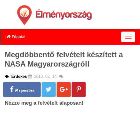
Főoldal
T
o
g
Megdöbbentő felvételt készített a
g
NASA Magyarországról!
l
e
n
Érdekes
2018. 02. 14.
a
v
Megosztás
i
g
Nézze meg a felvételt alaposan!
a
t
i
o
n