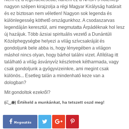
nagyon szépen kirajzolja a régi Magyar Királyság határait
és ez biztosan nem véletlen! Nagyon sok legenda és
különlegesség köthető országunkhoz. A csodaszarvas
legendáján keresztül, ami megmutatta Árpádéknak hol lesz
új hazájuk. Több ázsiai spirituális vezető a Dunántúli
Középhegységbe helyezi a világ szívcsakráját és
gondoljunk bele abba is, hogy lényegében a világon
máshol nincs olyan, hogy bárhol találni vizet. Állítólag itt
található a világ ásványvíz készletnek kétharmada, vagy
csak gondoljunk a gyógyvizeinkre, ami megint csak
különös... Esetleg talán a mindenható keze van a
dologban?
Mit gondoltok ezekről?
(̶◉͛‿◉̶) Értékeld a munkánkat, ha tetszett oszd meg!
Megosztás