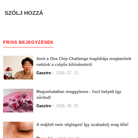
SZÓLJ HOZZÁ
FRISS BEJEGYZÉSEK
Amit a One Chip Challenge tragédiája megtanított
nekünk a csípős kihívásokról
Gasztro
2026. 07. 23.
Megunhatatlan meggyleves - liszt helyett így
sűrítsd!
Gasztro
2026. 06. 25.
A májfolt nem végleges! Így szabadulj meg tőle!