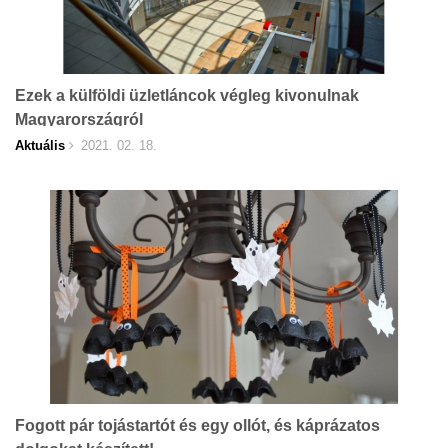
Ezek a külföldi üzletláncok végleg kivonulnak
Magyarországról
Aktuális
2021. 02. 18.
Fogott pár tojástartót és egy ollót, és káprázatos