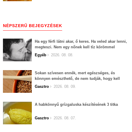
NÉPSZERŰ BEJEGYZÉSEK
Ha egy férfi látni akar, ő keres. Ha veled akar lenni,
megteszi. Nem egy nőnek kell tíz körömmel
belekapaszkodva mindent feláldozni.
Egyéb
2026. 08. 08.
Sokan szívesen ennék, mert egészséges, és
könnyen emészthető, de nem tudják, hogy kell
elkészíteni
Gasztro
2026. 08. 09.
A habkönnyű grízgaluska készítésének 3 titka
Gasztro
2026. 08. 07.