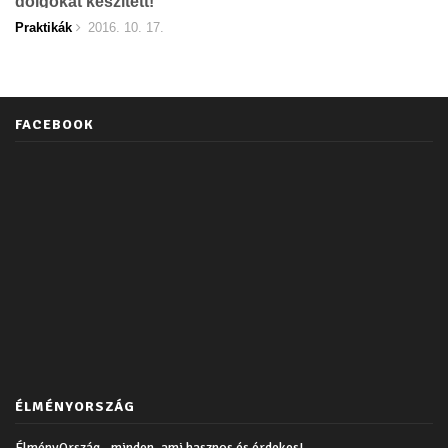
dolgokat készített!
Praktikák
2016. 10. 17.
FACEBOOK
ÉLMÉNYORSZÁG
ÉlményOrszág - minden, ami hasznos és érdekes!