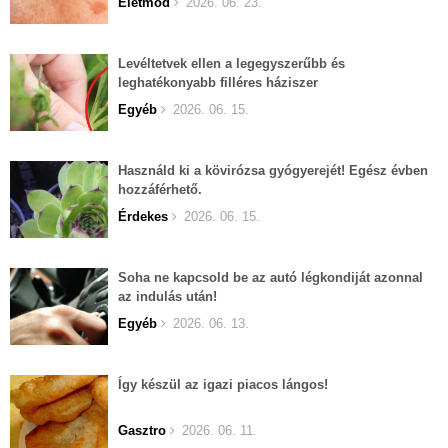
Életmód
2026. 06. 23.
Levéltetvek ellen a legegyszerűbb és
leghatékonyabb filléres háziszer
Egyéb
2026. 06. 15.
Használd ki a kövirózsa gyógyerejét! Egész évben
hozzáférhető.
Érdekes
2026. 06. 15.
Soha ne kapcsold be az autó légkondiját azonnal
az indulás után!
Egyéb
2026. 06. 13.
Így készül az igazi piacos lángos!
Gasztro
2026. 06. 11.