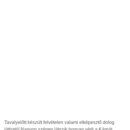
Tavalyelőtt készült felvételen valami elképesztő dolog
látható! Nagyon szépen látszik hogyan védi a Kárpát