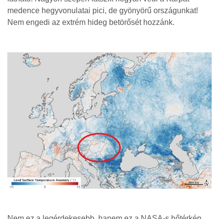
medence hegyvonulatai pici, de gyönyörű országunkat!
Nem engedi az extrém hideg betörősét hozzánk.
Nem ez a legérdekesebb, hanem ez a NASA-s hőtérkép