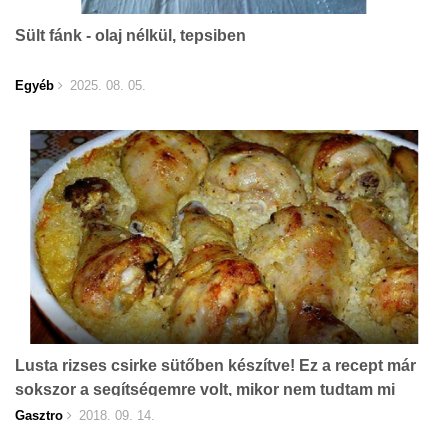
Sült fánk - olaj nélkül, tepsiben
Egyéb
2025. 08. 05.
Lusta rizses csirke sütőben készítve! Ez a recept már
sokszor a segítségemre volt, mikor nem tudtam mi
legyen az ebéd!
Gasztro
2018. 09. 14.