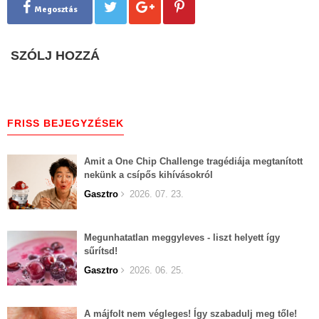
Megosztás
SZÓLJ HOZZÁ
FRISS BEJEGYZÉSEK
Amit a One Chip Challenge tragédiája megtanított
nekünk a csípős kihívásokról
Gasztro
2026. 07. 23.
Megunhatatlan meggyleves - liszt helyett így
sűrítsd!
Gasztro
2026. 06. 25.
A májfolt nem végleges! Így szabadulj meg tőle!