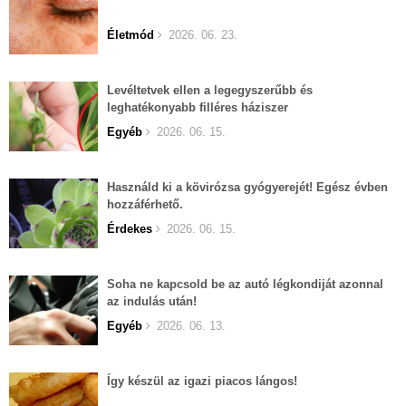
Életmód
2026. 06. 23.
Levéltetvek ellen a legegyszerűbb és
leghatékonyabb filléres háziszer
Egyéb
2026. 06. 15.
Használd ki a kövirózsa gyógyerejét! Egész évben
hozzáférhető.
Érdekes
2026. 06. 15.
Soha ne kapcsold be az autó légkondiját azonnal
az indulás után!
Egyéb
2026. 06. 13.
Így készül az igazi piacos lángos!