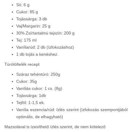
Só: 6 g
Cukor: 85 g
Tojássárga: 3 db
Vaj/Margarin: 25 g
30% Zsírtartalmú tejszín: 200 g
Tej: 175 ml
Vaníliarúd: 2 db (ízfokozáshoz)
1 db tojás a kenéshez.
Túrótöltelék recept
Száraz tehéntúró: 250g
Cukor: 35g
Vaníliás cukor: 1 cs. (8g)
Tojássárga: 1db
Tejföl: 1-1,5 ek.
Vanília eszencia/rúd: ízlés szerint (ízfokozás szempontjából
optimális, de elhagyható)
Mazsolával is ízesíthető ízlés szerint, de nem kötelező