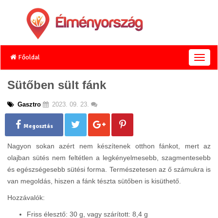
Főoldal
T
o
g
Sütőben sült fánk
g
l
Gasztro
2023. 09. 23.
e
n
a
Megosztás
v
i
Nagyon sokan azért nem készítenek otthon fánkot, mert az
g
olajban sütés nem feltétlen a legkényelmesebb, szagmentesebb
a
és egészségesebb sütési forma. Természetesen az ő számukra is
t
van megoldás, hiszen a fánk tészta sütőben is kisüthető.
i
o
Hozzávalók:
n
Friss élesztő: 30 g, vagy szárított: 8,4 g