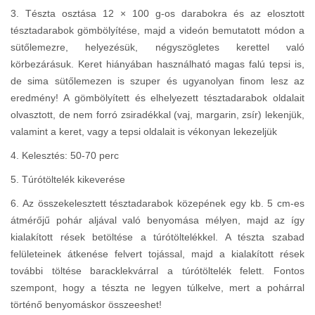
3. Tészta osztása 12 × 100 g-os darabokra és az elosztott
tésztadarabok gömbölyítése, majd a videón bemutatott módon a
sütőlemezre, helyezésük, négyszögletes kerettel való
körbezárásuk. Keret hiányában használható magas falú tepsi is,
de sima sütőlemezen is szuper és ugyanolyan finom lesz az
eredmény! A gömbölyített és elhelyezett tésztadarabok oldalait
olvasztott, de nem forró zsiradékkal (vaj, margarin, zsír) lekenjük,
valamint a keret, vagy a tepsi oldalait is vékonyan lekezeljük
4. Kelesztés: 50-70 perc
5. Túrótöltelék kikeverése
6. Az összekelesztett tésztadarabok közepének egy kb. 5 cm-es
átmérőjű pohár aljával való benyomása mélyen, majd az így
kialakított rések betöltése a túrótöltelékkel. A tészta szabad
felületeinek átkenése felvert tojással, majd a kialakított rések
további töltése baracklekvárral a túrótöltelék felett. Fontos
szempont, hogy a tészta ne legyen túlkelve, mert a pohárral
történő benyomáskor összeeshet!