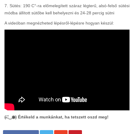
7. Sütés: 190 C°-ra előmelegített száraz légterű, alsó-felső sütési
módba állított sütőbe kell behelyezni és 24-28 percig sütni
A videóban megnézheted lépésről-lépésre hogyan készül:
(̶◉͛‿◉̶) Értékeld a munkánkat, ha tetszett oszd meg!