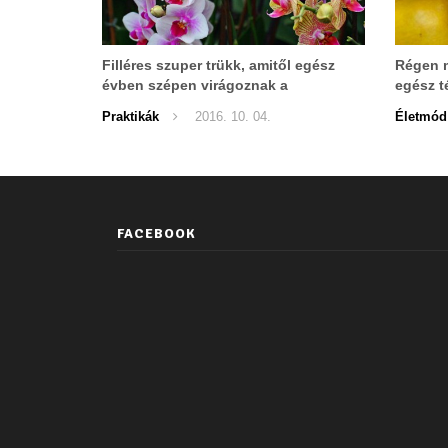
Filléres szuper trükk, amitől egész
Régen m
évben szépen virágoznak a
egész t
szobanövényeid!
fel újra!
Praktikák
2016. 10. 04.
Életmód
FACEBOOK