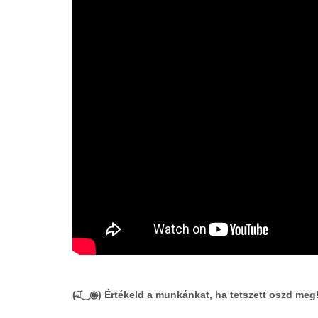
(̶◉͛‿◉̶) Értékeld a munkánkat, ha tetszett oszd meg