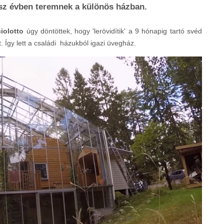
sz évben teremnek a különös házban.
iolotto
úgy döntöttek, hogy 'lerövidítik' a 9 hónapig tartó svéd
t. Így lett a családi házukból igazi üvegház.