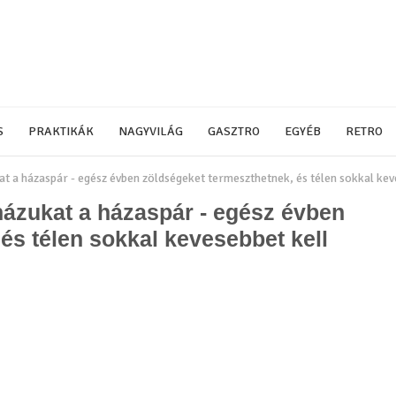
S
PRAKTIKÁK
NAGYVILÁG
GASZTRO
EGYÉB
RETRO
at a házaspár - egész évben zöldségeket termeszthetnek, és télen sokkal kev
házukat a házaspár - egész évben
és télen sokkal kevesebbet kell