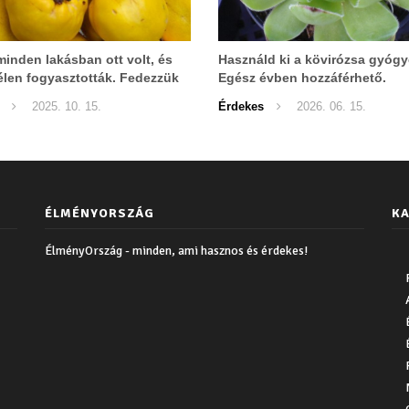
inden lakásban ott volt, és
Használd ki a kövirózsa gyógy
élen fogyasztották. Fedezzük
Egész évben hozzáférhető.
2025. 10. 15.
Érdekes
2026. 06. 15.
ÉLMÉNYORSZÁG
KA
ÉlményOrszág - minden, ami hasznos és érdekes!