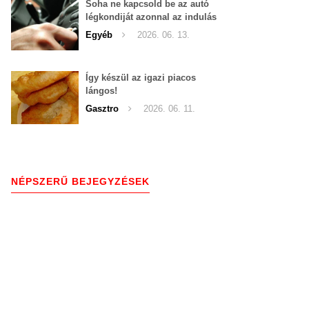
Soha ne kapcsold be az autó
légkondiját azonnal az indulás
után!
Egyéb
2026. 06. 13.
Így készül az igazi piacos
lángos!
Gasztro
2026. 06. 11.
NÉPSZERŰ BEJEGYZÉSEK