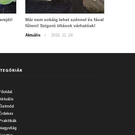
erejét!
Már nem sokáig lehet szénnel és fával
fűteni! Szigorú tiltások várhatóak!
Aktuális
2016. 11. 24.
TEGÓRIÁK
Főoldal
Aktuális
Életmód
Érdekes
Praktikák
Nagyvilág