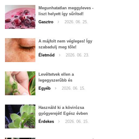
Megunhatatlan meggyleves -
liszt helyett így sűrítsd!
Gasztro
2026. 06. 25.
A májfolt nem végleges! Így
szabadulj meg tőle!
Életmód
2026. 06. 23.
Levéltetvek ellen a
legegyszerűbb és
leghatékonyabb filléres
Egyéb
2026. 06. 15.
háziszer
Használd ki a kövirózsa
gyógyerejét! Egész évben
hozzáférhető.
Érdekes
2026. 06. 15.