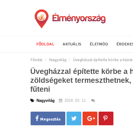
FŐOLDAL
AKTUÁLIS
ÉLETMÓD
ÉRDEKE
Főodal
Nagyvilág
Üvegházzal építette körbe a házuk
Üvegházzal építette körbe a 
zöldségeket termeszthetnek, 
fűteni
Nagyvilág
2019. 03. 11.
Megosztás