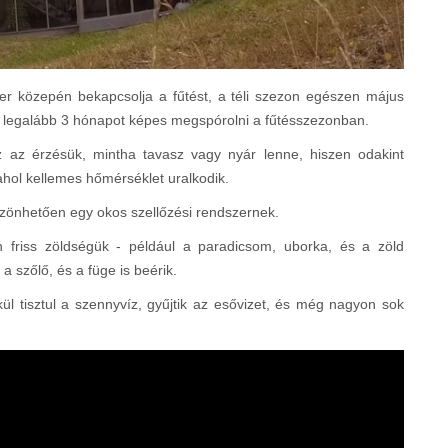
 közepén bekapcsolja a fűtést, a téli szezon egészen május
d legalább 3 hónapot képes megspórolni a fűtésszezonban.
z az érzésük, mintha tavasz vagy nyár lenne, hiszen odakint
 ahol kellemes hőmérséklet uralkodik.
szönhetően egy okos szellőzési rendszernek.
 friss zöldségük - például a paradicsom, uborka, és a zöld
 szőlő, és a füge is beérik.
ül tisztul a szennyvíz, gyűjtik az esővizet, és még nagyon sok