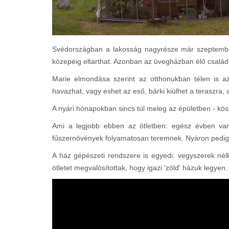
Svédországban a lakosság nagyrésze már szeptember
közepéig eltarthat. Azonban az üvegházban élő csalá
Marie elmondása szerint az otthonukban télen is a
havazhat, vagy eshet az eső, bárki kiülhet a teraszra,
A nyári hónapokban sincs túl meleg az épületben - kö
Ami a legjobb ebben az ötletben: egész évben van
fűszernövények folyamatosan teremnek. Nyáron pedig a
A ház gépészeti rendszere is egyedi: vegyszerek nélk
ötletet megvalósítottak, hogy igazi 'zöld' házuk legyen.