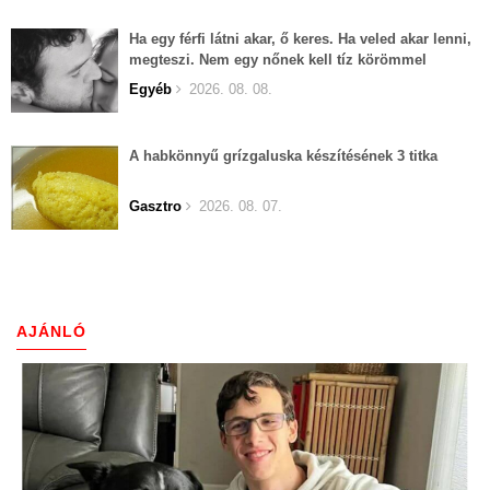
Ha egy férfi látni akar, ő keres. Ha veled akar lenni,
megteszi. Nem egy nőnek kell tíz körömmel
belekapaszkodva mindent feláldozni.
Egyéb
2026. 08. 08.
A habkönnyű grízgaluska készítésének 3 titka
Gasztro
2026. 08. 07.
AJÁNLÓ