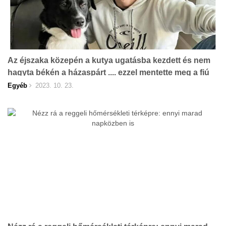
Az éjszaka közepén a kutya ugatásba kezdett és nem
hagyta békén a házaspárt .... ezzel mentette meg a fiú
életét
Egyéb
2023. 10. 23.