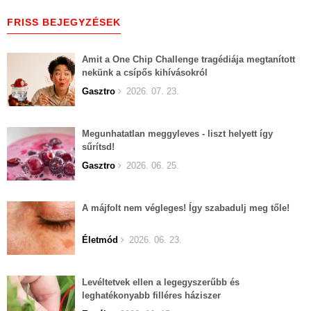
FRISS BEJEGYZÉSEK
Amit a One Chip Challenge tragédiája megtanított
nekünk a csípős kihívásokról
Gasztro
2026. 07. 23.
Megunhatatlan meggyleves - liszt helyett így
sűrítsd!
Gasztro
2026. 06. 25.
A májfolt nem végleges! Így szabadulj meg tőle!
Életmód
2026. 06. 23.
Levéltetvek ellen a legegyszerűbb és
leghatékonyabb filléres háziszer