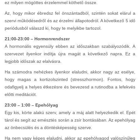
ez milyen mögöttes érzelemmel köthető össze.
Az, hogy mikor ébredsz fel önszántadból, szintén sokat elárul a
szervi működésedről és az érzelmi állapotodról. A következő 5 idő
periódusból válaszd ki, hogy te melyikbe tartozol.
21:00-23:00 – Hormonrendszer
A hormonális egyensúly ebben az időszakban szabályozódik. A
szervezet ilyenkor indítja újra magát a következő napra. Ez a
legjobb időszak az elalvásra.
Ha számodra nehézkes ilyenkor elaludni, akkor nagy az esélye,
hogy magas a kortizolszinted (stresszhormon). Fontos, hogy
odafigyelj a helyes étkezésre és bevezesd a rutinodba a lefekvés
előtti meditációt.
23:00 – 1:00 – Epehólyag
Egy kis, körte alakú szerv, amely a máj alatt helyezkedik el. Epét
tárol és segít az emésztés során a zsír bontásában. Az epehólyag
az önbecsülés és a döntésképesség szerve.
Ha nem vagy képes elaludni, akkor az epehólyagod valószínűleg