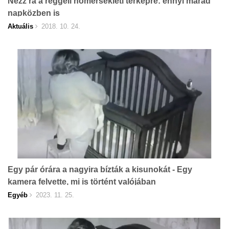
Nézz rá a reggeli hőmérsékleti térképre: ennyi marad
napközben is
Aktuális
2018. 10. 24.
Egy pár órára a nagyira bízták a kisunokát - Egy
kamera felvette, mi is történt valójában
Egyéb
2023. 11. 25.