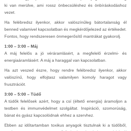
ki van merülve, ami rossz önbecsüléshez és önbíráskodáshoz
vezet.
Ha felébredsz ilyenkor, akkor valószínűleg bátortalanság él
benned valamivel kapcsolatban és megkérdőjelezed az értékedet.
Fontos, hogy rendszeresen önmegerősítő mantrákat gyakorolj.
1:00 – 3:00 – Máj
A máj felelős a jó véráramlásért, a megfelelő érzelmi- és
energiaáramlásért. A máj a haraggal van kapcsolatban.
Ha azt veszed észre, hogy rendre felébredsz ilyenkor, akkor
valószínű, hogy elfojtasz valamilyen komoly haragot vagy
frusztrációt.
3:00 – 5:00 – Tüdő
A tüdők felelősek azért, hogy a csí (éltető energia) áramoljon a
testben és immunvédelmet szolgáltat. Inspiráció, szomorúság,
bánat és gyász kapcsolódnak ehhez a szervhez.
Ebben az időtartamban toxikus anyagok tisztulnak ki a tüdőből,