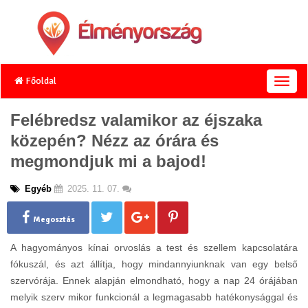
Főoldal
T
o
g
Felébredsz valamikor az éjszaka
g
közepén? Nézz az órára és
l
e
megmondjuk mi a bajod!
n
a
Egyéb
2025. 11. 07.
v
i
g
Megosztás
a
t
A hagyományos kínai orvoslás a test és szellem kapcsolatára
i
fókuszál, és azt állítja, hogy mindannyiunknak van egy belső
o
szervórája. Ennek alapján elmondható, hogy a nap 24 órájában
n
melyik szerv mikor funkcionál a legmagasabb hatékonysággal és