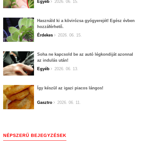
Egyéb
2026. 06. 15.
Használd ki a kövirózsa gyógyerejét! Egész évben
hozzáférhető.
Érdekes
2026. 06. 15.
Soha ne kapcsold be az autó légkondiját azonnal
az indulás után!
Egyéb
2026. 06. 13.
Így készül az igazi piacos lángos!
Gasztro
2026. 06. 11.
NÉPSZERŰ BEJEGYZÉSEK