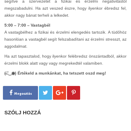
segítve a szervezetet a fizikai és érzelmi negativitástól
megszabadulni. Ha azt veszed észre, hogy ilyenkor ébredsz fel,
akkor nagy bánat terheli a lelkedet.
5:00 – 7:00 – Vastagbél
A vastagbélhez a fizikai és érzelmi elengedés tartozik. A tüdőhöz
hasonlóan a vastagbél segít felszabadítani az érzelmi stresszt, az
aggodalmat.
Ha azt tapasztalod, hogy ilyenkor felébredsz önszántadból, akkor
érzelmi blokk alatt vagy vagy megrekedtél valamiben.
(̶◉͛‿◉̶) Értékeld a munkánkat, ha tetszett oszd meg!
Megosztás
SZÓLJ HOZZÁ