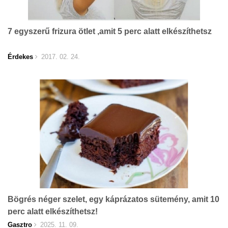
7 egyszerű frizura ötlet ,amit 5 perc alatt elkészíthetsz
Érdekes
2017. 02. 24.
Bögrés néger szelet, egy káprázatos sütemény, amit 10
perc alatt elkészíthetsz!
Gasztro
2025. 11. 09.