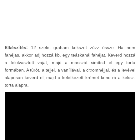
Elkészítés:
12 szelet graham kekszet zúzz össze. Ha nem
fahéjas, akkor adj hozzá kb. egy teáskanál fahéjat. Keverd hozzá
a felolvasztott vajat, majd a masszát simítsd el egy torta
formában. A túrót, a tejjel, a vaníliával, a citromhéjjal, és a levével
alaposan keverd el, majd a keletkezett krémet kend rá a keksz-
torta alapra.