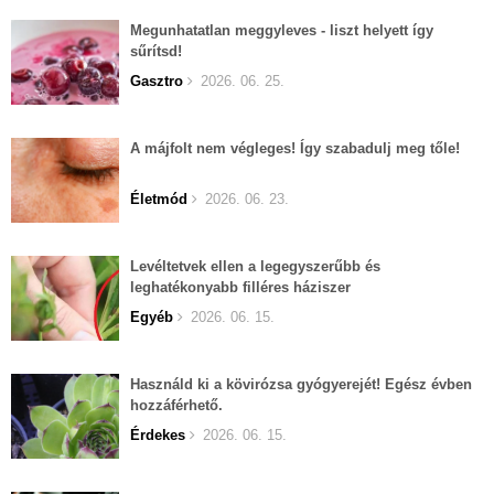
Megunhatatlan meggyleves - liszt helyett így
sűrítsd!
Gasztro
2026. 06. 25.
A májfolt nem végleges! Így szabadulj meg tőle!
Életmód
2026. 06. 23.
Levéltetvek ellen a legegyszerűbb és
leghatékonyabb filléres háziszer
Egyéb
2026. 06. 15.
Használd ki a kövirózsa gyógyerejét! Egész évben
hozzáférhető.
Érdekes
2026. 06. 15.