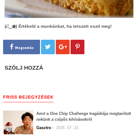
(̶◉͛‿◉̶) Értékeld a munkánkat, ha tetszett oszd meg!
Megosztás
SZÓLJ HOZZÁ
FRISS BEJEGYZÉSEK
Amit a One Chip Challenge tragédiája megtanított
nekünk a csípős kihívásokról
Gasztro
2026. 07. 23.