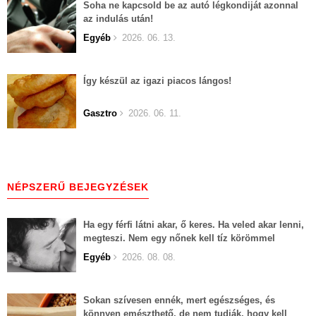
Soha ne kapcsold be az autó légkondiját azonnal
az indulás után!
Egyéb
2026. 06. 13.
Így készül az igazi piacos lángos!
Gasztro
2026. 06. 11.
NÉPSZERŰ BEJEGYZÉSEK
Ha egy férfi látni akar, ő keres. Ha veled akar lenni,
megteszi. Nem egy nőnek kell tíz körömmel
belekapaszkodva mindent feláldozni.
Egyéb
2026. 08. 08.
Sokan szívesen ennék, mert egészséges, és
könnyen emészthető, de nem tudják, hogy kell