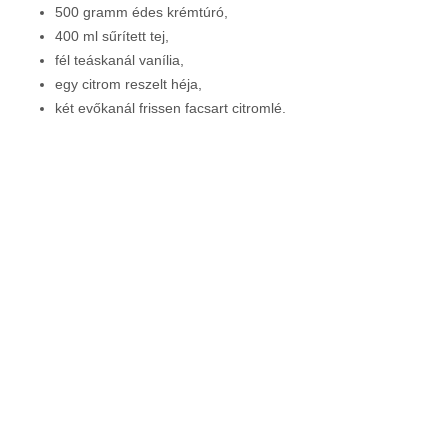
500 gramm édes krémtúró,
400 ml sűrített tej,
fél teáskanál vanília,
egy citrom reszelt héja,
két evőkanál frissen facsart citromlé.