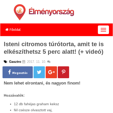
Főoldal
T
o
g
Isteni citromos túrótorta, amit te is
g
elkészíthetsz 5 perc alatt! (+ videó)
l
e
n
Gasztro
2017. 11. 10.
a
v
Megosztás
i
g
Nem lehet elrontani, és nagyon finom!
a
t
Hozzávalók:
i
o
12 db fahéjas graham keksz
n
fél csésze olvasztott vaj,