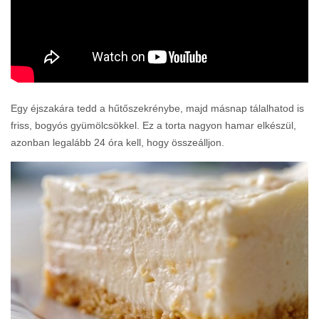
Egy éjszakára tedd a hűtőszekrénybe, majd másnap tálalhatod is
friss, bogyós gyümölcsökkel. Ez a torta nagyon hamar elkészül,
azonban legalább 24 óra kell, hogy összeálljon.