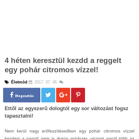
4 héten keresztül kezdd a reggelt
egy pohár citromos vízzel!
Életmód
2017. 07. 06.
Megosztás
Ettől az egyszerű dologtól egy sor változást fogsz
tapasztalni!
Nem kerül nagy erőfeszítésedben egy pohár citromos vízzel
kezdeni a napot! nem is drága módszer, viszont annál több az