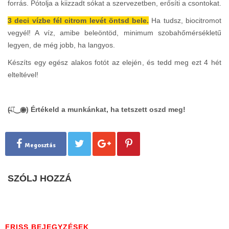
forrás. Pótolja a kiizzadt sókat a szervezetben, erősíti a csontokat.
3 deci vízbe fél citrom levét öntsd bele.
Ha tudsz, biocitromot
vegyél! A víz, amibe beleöntöd, minimum szobahőmérsékletű
legyen, de még jobb, ha langyos.
Készíts egy egész alakos fotót az elején, és tedd meg ezt 4 hét
elteltével!
(̶◉͛‿◉̶) Értékeld a munkánkat, ha tetszett oszd meg!
Megosztás
SZÓLJ HOZZÁ
FRISS BEJEGYZÉSEK