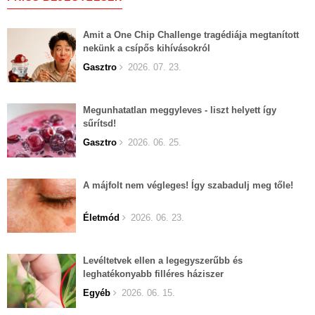
Amit a One Chip Challenge tragédiája megtanított
nekünk a csípős kihívásokról
Gasztro
2026. 07. 23.
Megunhatatlan meggyleves - liszt helyett így
sűrítsd!
Gasztro
2026. 06. 25.
A májfolt nem végleges! Így szabadulj meg tőle!
Életmód
2026. 06. 23.
Levéltetvek ellen a legegyszerűbb és
leghatékonyabb filléres háziszer
Egyéb
2026. 06. 15.