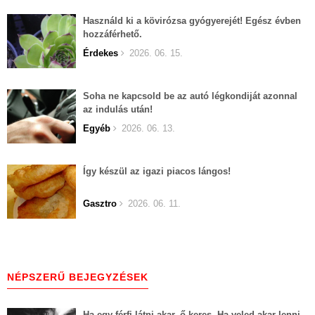
Használd ki a kövirózsa gyógyerejét! Egész évben
hozzáférhető.
Érdekes
2026. 06. 15.
Soha ne kapcsold be az autó légkondiját azonnal
az indulás után!
Egyéb
2026. 06. 13.
Így készül az igazi piacos lángos!
Gasztro
2026. 06. 11.
NÉPSZERŰ BEJEGYZÉSEK
Ha egy férfi látni akar, ő keres. Ha veled akar lenni,