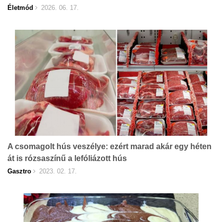
Életmód
2026. 06. 17.
A csomagolt hús veszélye: ezért marad akár egy héten
át is rózsaszínű a lefóliázott hús
Gasztro
2023. 02. 17.