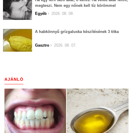
megteszi. Nem egy nőnek kell tíz körömmel
belekapaszkodva mindent feláldozni.
Egyéb
2026. 08. 08.
A habkönnyű grízgaluska készítésének 3 titka
Gasztro
2026. 08. 07.
AJÁNLÓ