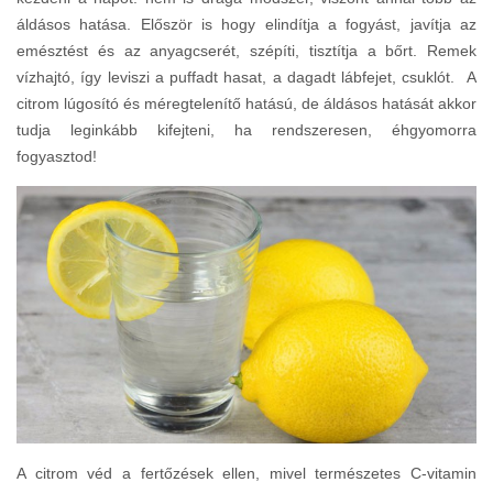
áldásos hatása. Először is hogy elindítja a fogyást, javítja az
emésztést és az anyagcserét, szépíti, tisztítja a bőrt. Remek
vízhajtó, így leviszi a puffadt hasat, a dagadt lábfejet, csuklót. A
citrom lúgosító és méregtelenítő hatású, de áldásos hatását akkor
tudja leginkább kifejteni, ha rendszeresen, éhgyomorra
fogyasztod!
A citrom véd a fertőzések ellen, mivel természetes C-vitamin