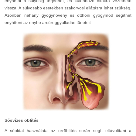
enyhétől a súlyosig terjedhet, és különböző okokra vezethető
vissza. A súlyosabb esetekben szakorvosi ellátásra lehet szükség.
Azonban néhány gyógynövény és otthoni gyógymód segíthet
enyhíteni az enyhe arcüreggyulladás tüneteit.
Sósvízes öblítés
A sóoldat használata az orröblítés során segít eltávolítani a