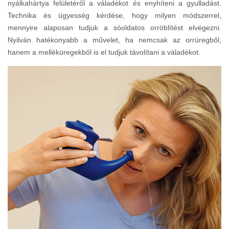
nyálkahártya felületéről a váladékot és enyhíteni a gyulladást.
Technika és ügyesség kérdése, hogy milyen módszerrel,
mennyire alaposan tudjuk a sóoldatos orröblítést elvégezni.
Nyilván hatékonyabb a művelet, ha nemcsak az orrüregből,
hanem a melléküregekből is el tudjuk távolítani a váladékot.