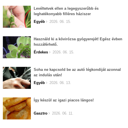
Levéltetvek ellen a legegyszerűbb és
leghatékonyabb filléres háziszer
Egyéb
2026. 06. 15.
Használd ki a kövirózsa gyógyerejét! Egész évben
hozzáférhető.
Érdekes
2026. 06. 15.
Soha ne kapcsold be az autó légkondiját azonnal
az indulás után!
Egyéb
2026. 06. 13.
Így készül az igazi piacos lángos!
Gasztro
2026. 06. 11.