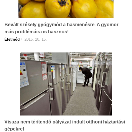
Bevált székely gyógymód a hasmenésre. A gyomor
más problémáira is hasznos!
Életmód
2016. 10. 15.
Vissza nem térítendő pályázat indult otthoni háztartási
gépekre!