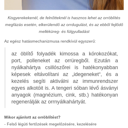
Kisgyerekekenél, de felnőtteknél is hasznos lehet az orröblítés
megfázás esetén, elkerülendő az orrdugulást, és az ebből fejlődő
melléküreg- és fülgyulladást
Az egész hatásmechanizmusa rendkívül egyszerű:
az öblítő folyadék kimossa a kórokozókat,
port, polleneket az orrüregből. Ezután a
nyálkahártya csillószőrei is hatékonyabban
képesek eltávolítani az „idegeneket”, és a
kezelés segíti aktiválni az immunrendszer
egyes alkotóit is. A tengeri sóban lévő ásványi
anyagok (magnézium, cink, stb.) hatékonyan
regenerálják az orrnyálkahártyát.
Mikor ajánlott az orröblítést?
- Felső légúti fertőzések megelőzésére, kezelésére