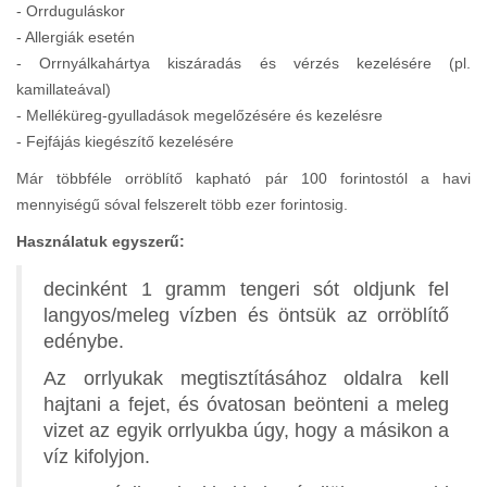
- Orrduguláskor
- Allergiák esetén
- Orrnyálkahártya kiszáradás és vérzés kezelésére (pl.
kamillateával)
- Melléküreg-gyulladások megelőzésére és kezelésre
- Fejfájás kiegészítő kezelésére
Már többféle orröblítő kapható pár 100 forintostól a havi
mennyiségű sóval felszerelt több ezer forintosig.
Használatuk egyszerű:
decinként 1 gramm tengeri sót oldjunk fel
langyos/meleg vízben és öntsük az orröblítő
edénybe.
Az orrlyukak megtisztításához oldalra kell
hajtani a fejet, és óvatosan beönteni a meleg
vizet az egyik orrlyukba úgy, hogy a másikon a
víz kifolyjon.