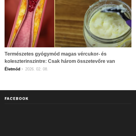
Természetes gyógymód magas vércukor- és
koleszterinszintre: Csak három összetevőre van
szükség
Életmód
2026. 02. 08.
FACEBOOK