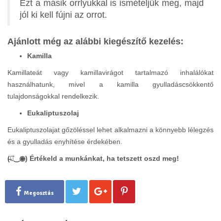
Ezt a másik orrlyukkal is ismételjük meg, majd
jól ki kell fújni az orrot.
Ajánlott még az alábbi kiegészítő kezelés:
Kamilla
Kamillateát vagy kamillavirágot tartalmazó inhalálókat
használhatunk, mivel a kamilla gyulladáscsökkentő
tulajdonságokkal rendelkezik.
Eukaliptuszolaj
Eukaliptuszolajat gőzöléssel lehet alkalmazni a könnyebb lélegzés
és a gyulladás enyhítése érdekében.
(̶◉͛‿◉̶) Értékeld a munkánkat, ha tetszett oszd meg!
Megosztás