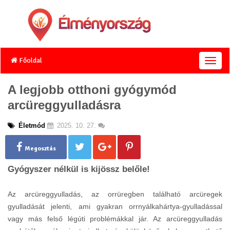
Főoldal
T
o
g
A legjobb otthoni gyógymód
g
arcüreggyulladásra
l
e
n
Életmód
2025. 10. 27.
a
v
Megosztás
i
g
Gyógyszer nélkül is kijössz belőle!
a
t
Az arcüreggyulladás, az orrüregben található arcüregek
i
o
gyulladását jelenti, ami gyakran orrnyálkahártya-gyulladással
n
vagy más felső légúti problémákkal jár. Az arcüreggyulladás