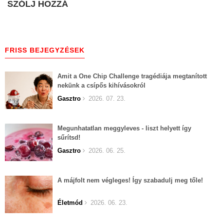
SZÓLJ HOZZÁ
FRISS BEJEGYZÉSEK
Amit a One Chip Challenge tragédiája megtanított
nekünk a csípős kihívásokról
Gasztro
2026. 07. 23.
Megunhatatlan meggyleves - liszt helyett így
sűrítsd!
Gasztro
2026. 06. 25.
A májfolt nem végleges! Így szabadulj meg tőle!
Életmód
2026. 06. 23.