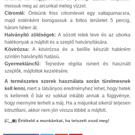
mossuk meg az arcunkat meleg vízzel.
Citromlé:
Öntsünk friss citromlevet egy vattapamacsra,
majd esténként borogassuk a foltos területet 5 percig,
három héten át.
Halványító zöldségek:
A sózott retek leve és az uborka
hatékonyak a májfolt és a szeplő halványítására.
Kövirózsa:
A kövirózsa és a belőle készült habkrém
szintén halványító hatású.
Gyermekláncfű:
Tejnedve régóta ismert és használt
szeplők, májfoltok kezelésére.
A természetes szerek használata során türelmesnek
kell lenni,
mert a látványos eredményhez lehet, hogy hetek
is kellenek ő bár ez sokkal inkább annak a függvénye,
hogy mennyire terhelt a máj. Ha a májunkat sikerül teljesen
kitisztítani, akkor nem jön vissza többé a májfolt.
(̶◉͛‿◉̶) Értékeld a munkánkat, ha tetszett oszd meg!