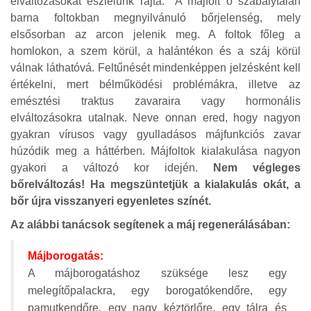
elváltozásokat észlelünk rajta. A májfolt ő szabálytalan
barna foltokban megnyilvánuló bőrjelenség, mely
elsősorban az arcon jelenik meg. A foltok főleg a
homlokon, a szem körül, a halántékon és a száj körül
válnak láthatóvá. Feltűnését mindenképpen jelzésként kell
értékelni, mert bélműködési problémákra, illetve az
emésztési traktus zavaraira vagy hormonális
elváltozásokra utalnak. Neve onnan ered, hogy nagyon
gyakran vírusos vagy gyulladásos májfunkciós zavar
húzódik meg a háttérben. Májfoltok kialakulása nagyon
gyakori a változó kor idején.
Nem végleges
bőrelváltozás! Ha megszüntetjük a kialakulás okát, a
bőr újra visszanyeri egyenletes színét.
Az alábbi tanácsok segítenek a máj regenerálásában:
Májborogatás:
A májborogatáshoz szüksége lesz egy
melegítőpalackra, egy borogatókendőre, egy
pamutkendőre, egy nagy kéztörlőre, egy tálra és