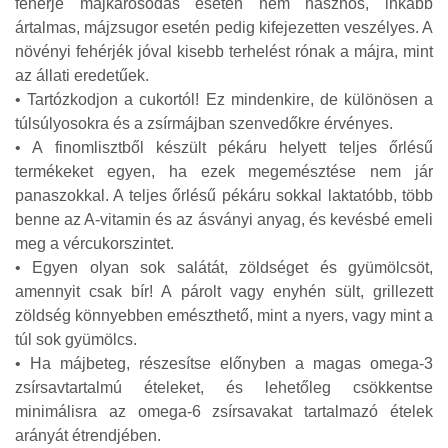
fehérje májkárosodás esetén nem hasznos, inkább
ártalmas, májzsugor esetén pedig kifejezetten veszélyes. A
növényi fehérjék jóval kisebb terhelést rónak a májra, mint
az állati eredetűek.
• Tartózkodjon a cukortól! Ez mindenkire, de különösen a
túlsúlyosokra és a zsírmájban szenvedőkre érvényes.
• A finomlisztből készült pékáru helyett teljes őrlésű
termékeket egyen, ha ezek megemésztése nem jár
panaszokkal. A teljes őrlésű pékáru sokkal laktatóbb, több
benne az A-vitamin és az ásványi anyag, és kevésbé emeli
meg a vércukorszintet.
• Egyen olyan sok salátát, zöldséget és gyümölcsöt,
amennyit csak bír! A párolt vagy enyhén sült, grillezett
zöldség könnyebben emészthető, mint a nyers, vagy mint a
túl sok gyümölcs.
• Ha májbeteg, részesítse előnyben a magas omega-3
zsírsavtartalmú ételeket, és lehetőleg csökkentse
minimálisra az omega-6 zsírsavakat tartalmazó ételek
arányát étrendjében.