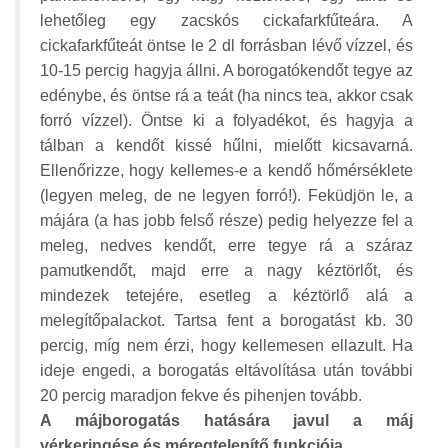
lehetőleg egy zacskós cickafarkfűteára. A
cickafarkfűteát öntse le 2 dl forrásban lévő vízzel, és
10-15 percig hagyja állni. A borogatókendőt tegye az
edénybe, és öntse rá a teát (ha nincs tea, akkor csak
forró vízzel). Öntse ki a folyadékot, és hagyja a
tálban a kendőt kissé hűlni, mielőtt kicsavarná.
Ellenőrizze, hogy kellemes-e a kendő hőmérséklete
(legyen meleg, de ne legyen forró!). Feküdjön le, a
májára (a has jobb felső része) pedig helyezze fel a
meleg, nedves kendőt, erre tegye rá a száraz
pamutkendőt, majd erre a nagy kéztörlőt, és
mindezek tetejére, esetleg a kéztörlő alá a
melegítőpalackot. Tartsa fent a borogatást kb. 30
percig, míg nem érzi, hogy kellemesen ellazult. Ha
ideje engedi, a borogatás eltávolítása után további
20 percig maradjon fekve és pihenjen tovább.
A májborogatás hatására javul a máj
vérkeringése és méregtelenítő funkciója