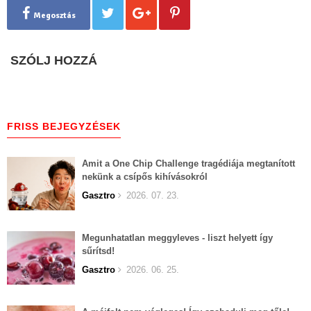
Megosztás
SZÓLJ HOZZÁ
FRISS BEJEGYZÉSEK
Amit a One Chip Challenge tragédiája megtanított
nekünk a csípős kihívásokról
Gasztro
2026. 07. 23.
Megunhatatlan meggyleves - liszt helyett így
sűrítsd!
Gasztro
2026. 06. 25.