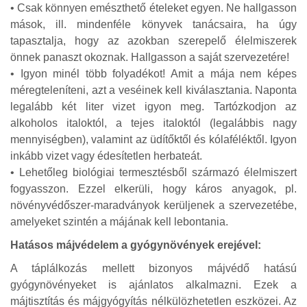
• Csak könnyen emészthető ételeket egyen. Ne hallgasson
mások, ill. mindenféle könyvek tanácsaira, ha úgy
tapasztalja, hogy az azokban szerepelő élelmiszerek
önnek panaszt okoznak. Hallgasson a saját szervezetére!
• Igyon minél több folyadékot! Amit a mája nem képes
méregteleníteni, azt a veséinek kell kiválasztania. Naponta
legalább két liter vizet igyon meg. Tartózkodjon az
alkoholos italoktól, a tejes italoktól (legalábbis nagy
mennyiségben), valamint az üdítőktől és kólaféléktől. Igyon
inkább vizet vagy édesítetlen herbateát.
• Lehetőleg biológiai termesztésből származó élelmiszert
fogyasszon. Ezzel elkerüli, hogy káros anyagok, pl.
növényvédőszer-maradványok kerüljenek a szervezetébe,
amelyeket szintén a májának kell lebontania.
Hatásos májvédelem a gyógynövények erejével:
A táplálkozás mellett bizonyos májvédő hatású
gyógynövényeket is ajánlatos alkalmazni. Ezek a
májtisztítás és májgyógyítás nélkülözhetetlen eszközei. Az