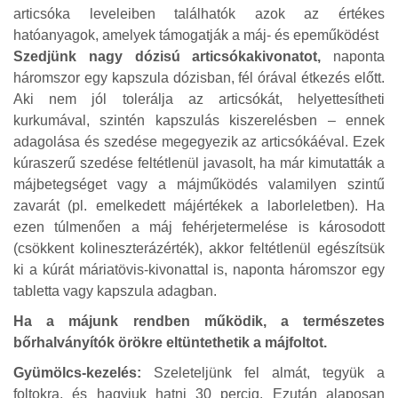
articsóka leveleiben találhatók azok az értékes
hatóanyagok, amelyek támogatják a máj- és epeműködést
Szedjünk nagy dózisú articsókakivonatot,
naponta
háromszor egy kapszula dózisban, fél órával étkezés előtt.
Aki nem jól tolerálja az articsókát, helyettesítheti
kurkumával, szintén kapszulás kiszerelésben – ennek
adagolása és szedése megegyezik az articsókáéval. Ezek
kúraszerű szedése feltétlenül javasolt, ha már kimutatták a
májbetegséget vagy a májműködés valamilyen szintű
zavarát (pl. emelkedett májértékek a laborleletben). Ha
ezen túlmenően a máj fehérjetermelése is károsodott
(csökkent kolineszterázérték), akkor feltétlenül egészítsük
ki a kúrát máriatövis-kivonattal is, naponta háromszor egy
tabletta vagy kapszula adagban.
Ha a májunk rendben működik, a természetes
bőrhalványítók örökre eltüntethetik a májfoltot.
Gyümölcs-kezelés:
Szeleteljünk fel almát, tegyük a
foltokra, és hagyjuk hatni 30 percig. Ezután alaposan