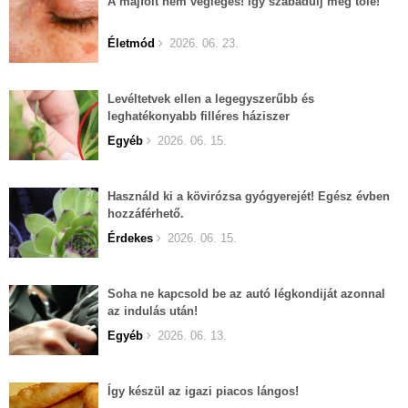
A májfolt nem végleges! Így szabadulj meg tőle!
Életmód
2026. 06. 23.
Levéltetvek ellen a legegyszerűbb és
leghatékonyabb filléres háziszer
Egyéb
2026. 06. 15.
Használd ki a kövirózsa gyógyerejét! Egész évben
hozzáférhető.
Érdekes
2026. 06. 15.
Soha ne kapcsold be az autó légkondiját azonnal
az indulás után!
Egyéb
2026. 06. 13.
Így készül az igazi piacos lángos!