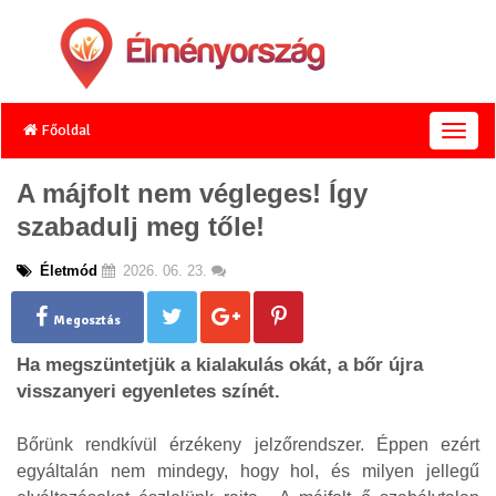
Főoldal
T
o
g
A májfolt nem végleges! Így
g
szabadulj meg tőle!
l
e
n
Életmód
2026. 06. 23.
a
v
Megosztás
i
g
Ha megszüntetjük a kialakulás okát, a bőr újra
a
visszanyeri egyenletes színét.
t
i
o
Bőrünk rendkívül érzékeny jelzőrendszer. Éppen ezért
n
egyáltalán nem mindegy, hogy hol, és milyen jellegű