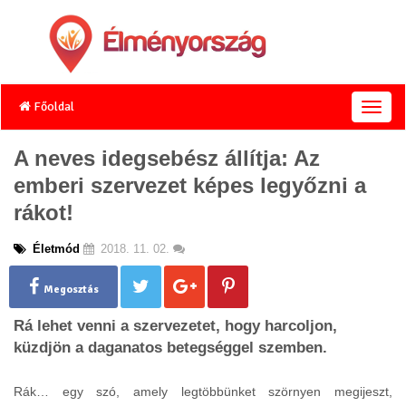
Főoldal
T
o
g
A neves idegsebész állítja: Az
g
emberi szervezet képes legyőzni a
l
e
rákot!
n
a
Életmód
2018. 11. 02.
v
i
g
Megosztás
a
Rá lehet venni a szervezetet, hogy harcoljon,
t
i
küzdjön a daganatos betegséggel szemben.
o
n
Rák… egy szó, amely legtöbbünket szörnyen megijeszt,