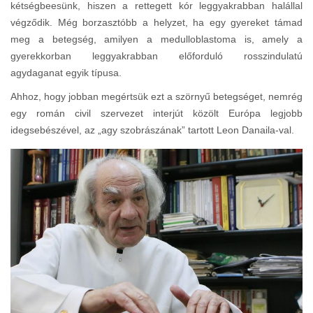
kétségbeesünk, hiszen a rettegett kór leggyakrabban halállal
végződik. Még borzasztóbb a helyzet, ha egy gyereket támad
meg a betegség, amilyen a medulloblastoma is, amely a
gyerekkorban leggyakrabban előforduló rosszindulatú
agydaganat egyik típusa.
Ahhoz, hogy jobban megértsük ezt a szörnyű betegséget, nemrég
egy román civil szervezet interjút közölt Európa legjobb
idegsebészével, az „agy szobrászának” tartott Leon Danaila-val.