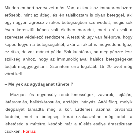
Minden emberi szervezet más. Van, akiknek az immunrendszere
erősebb, mint az átlag, és én találkoztam is olyan beteggel, aki
egy nagyon agresszív rákos betegségben szenvedett, mégis sok
éven keresztül képes volt életben maradni, mert erős volt a
szervezet védekező rendszere. A testünk úgy van felépítve, hogy
képes legyen a betegségektől, akár a ráktól is megvédeni. Igaz,
ez ritka, de volt már rá példa. Sok kutatásra, na meg pénzre lesz
szükség ahhoz, hogy az immunológiával halálos betegségeket
tudjuk meggyógyítani. Szerintem erre legalább 15–20 évet még
várni kell.
– Melyek az agydaganat tünetei?
– Mozgási és egyensúly rendellenességek, zavarok, fejfájás,
látásromlás, halláskárosulás, arcfájás, hányás. Attól függ, melyik
idegpályát támadta meg a kór. Érdemes azonnal orvoshoz
fordulni, mert a betegség korai szakaszában még adott a
lehetőség a műtétre, később már a túlélés esélye drasztikusan
csökken.
Forrás