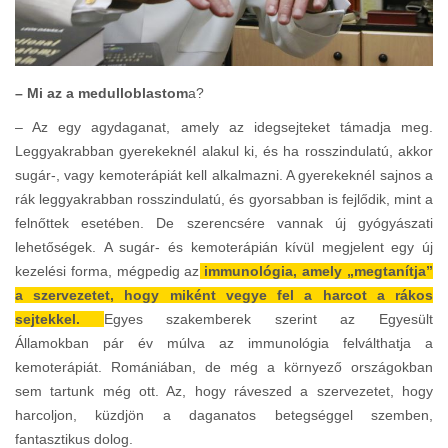
– Mi az a medulloblastom
a?
– Az egy agydaganat, amely az idegsejteket támadja meg.
Leggyakrabban gyerekeknél alakul ki, és ha rosszindulatú, akkor
sugár-, vagy kemoterápiát kell alkalmazni. A gyerekeknél sajnos a
rák leggyakrabban rosszindulatú, és gyorsabban is fejlődik, mint a
felnőttek esetében. De szerencsére vannak új gyógyászati
lehetőségek. A sugár- és kemoterápián kívül megjelent egy új
kezelési forma, mégpedig az
immunológia, amely „megtanítja”
a szervezetet, hogy miként vegye fel a harcot a rákos
sejtekkel.
Egyes szakemberek szerint az Egyesült
Államokban pár év múlva az immunológia felválthatja a
kemoterápiát. Romániában, de még a környező országokban
sem tartunk még ott. Az, hogy ráveszed a szervezetet, hogy
harcoljon, küzdjön a daganatos betegséggel szemben,
fantasztikus dolog.