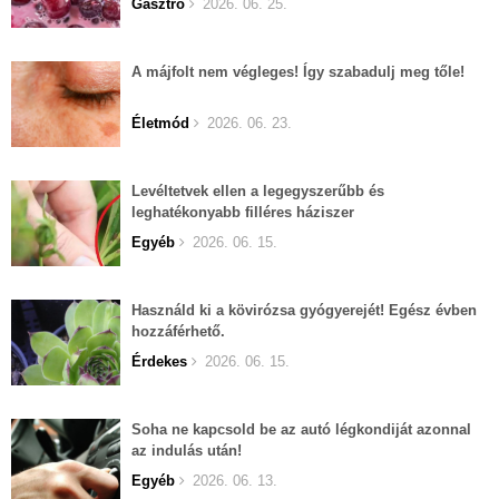
Gasztro
2026. 06. 25.
A májfolt nem végleges! Így szabadulj meg tőle!
Életmód
2026. 06. 23.
Levéltetvek ellen a legegyszerűbb és
leghatékonyabb filléres háziszer
Egyéb
2026. 06. 15.
Használd ki a kövirózsa gyógyerejét! Egész évben
hozzáférhető.
Érdekes
2026. 06. 15.
Soha ne kapcsold be az autó légkondiját azonnal
az indulás után!
Egyéb
2026. 06. 13.