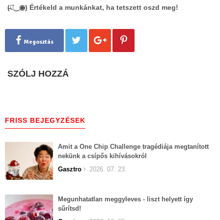
(̶◉͛‿◉̶) Értékeld a munkánkat, ha tetszett oszd meg!
Megosztás
SZÓLJ HOZZÁ
FRISS BEJEGYZÉSEK
Amit a One Chip Challenge tragédiája megtanított
nekünk a csípős kihívásokról
Gasztro
2026. 07. 23.
Megunhatatlan meggyleves - liszt helyett így
sűrítsd!