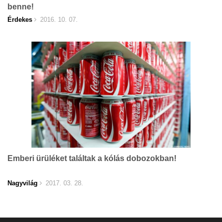
benne!
Érdekes
2016. 10. 07.
Emberi ürüléket találtak a kólás dobozokban!
Nagyvilág
2017. 03. 28.