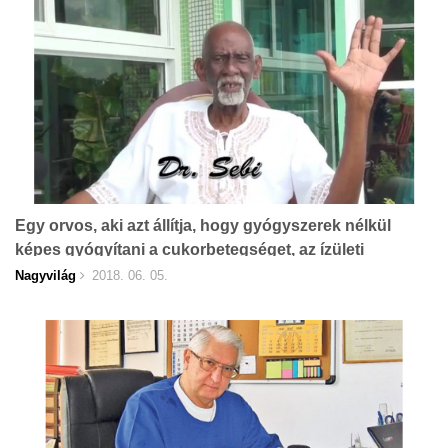
Egy orvos, aki azt állítja, hogy gyógyszerek nélkül
képes gyógyítani a cukorbetegséget, az ízületi
gyulladást, a rákot, az AIDS-t!
Nagyvilág
2018. 06. 05.