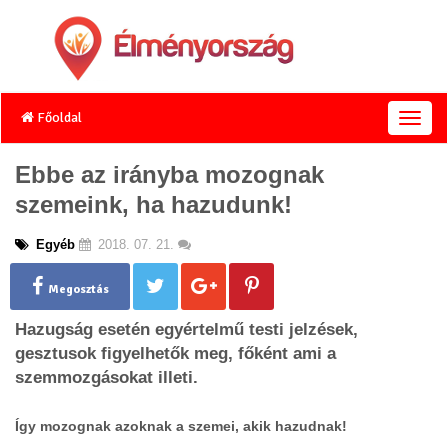
Főoldal
T
o
g
Ebbe az irányba mozognak
g
szemeink, ha hazudunk!
l
e
n
Egyéb
2018. 07. 21.
a
v
Megosztás
i
g
Hazugság esetén egyértelmű testi jelzések,
a
gesztusok figyelhetők meg, főként ami a
t
szemmozgásokat illeti.
i
o
n
Így mozognak azoknak a szemei, akik hazudnak!