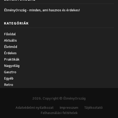
ÉlményOrszág - minden, ami hasznos és érdekes!
KATEGÓRIÁK
Főoldal
Aktuális
Életmód
Érdekes
Praktikák
Nagyvilág
Gasztro
Egyéb
Retro
2026. Copyright © ÉlményOrszág
Adatvédelmi nyilatkozat
Impresszum
Tájékoztató
Felhasználási feltételek