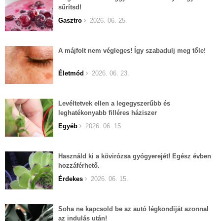
sűrítsd!
Gasztro
2026. 06. 25.
A májfolt nem végleges! Így szabadulj meg tőle!
Életmód
2026. 06. 23.
Levéltetvek ellen a legegyszerűbb és
leghatékonyabb filléres háziszer
Egyéb
2026. 06. 15.
Használd ki a kövirózsa gyógyerejét! Egész évben
hozzáférhető.
Érdekes
2026. 06. 15.
Soha ne kapcsold be az autó légkondiját azonnal
az indulás után!