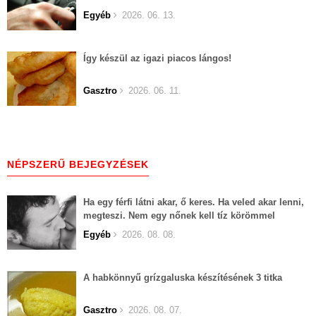
Egyéb
2026. 06. 13.
Így készül az igazi piacos lángos!
Gasztro
2026. 06. 11.
NÉPSZERŰ BEJEGYZÉSEK
Ha egy férfi látni akar, ő keres. Ha veled akar lenni,
megteszi. Nem egy nőnek kell tíz körömmel
belekapaszkodva mindent feláldozni.
Egyéb
2026. 08. 08.
A habkönnyű grízgaluska készítésének 3 titka
Gasztro
2026. 08. 07.