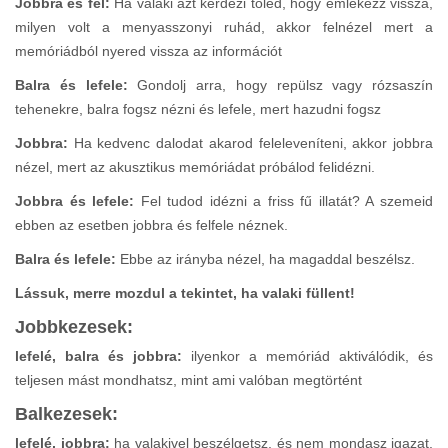
Jobbra és fel:
Ha valaki azt kérdezi tőled, hogy emlékezz vissza,
milyen volt a menyasszonyi ruhád, akkor felnézel mert a
memóriádból nyered vissza az információt
Balra és lefele:
Gondolj arra, hogy repülsz vagy rózsaszín
tehenekre, balra fogsz nézni és lefele, mert hazudni fogsz
Jobbra:
Ha kedvenc dalodat akarod feleleveníteni, akkor jobbra
nézel, mert az akusztikus memóriádat próbálod felidézni.
Jobbra és lefele:
Fel tudod idézni a friss fű illatát? A szemeid
ebben az esetben jobbra és felfele néznek.
Balra és lefele:
Ebbe az irányba nézel, ha magaddal beszélsz.
Lássuk, merre mozdul a tekintet, ha valaki füllent!
Jobbkezesek:
lefelé, balra és jobbra:
ilyenkor a memóriád aktiválódik, és
teljesen mást mondhatsz, mint ami valóban megtörtént
Balkezesek:
lefelé, jobbra:
ha valakivel beszélgetsz, és nem mondasz igazat,