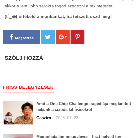
akkor a lenti jobb sarokra fogod szegezni a tekintetedet
(̶◉͛‿◉̶) Értékeld a munkánkat, ha tetszett oszd meg!
Megosztás
SZÓLJ HOZZÁ
FRISS BEJEGYZÉSEK
Amit a One Chip Challenge tragédiája megtanított
nekünk a csípős kihívásokról
Gasztro
2026. 07. 23.
Megunhatatlan meggyleves - liszt helyett így