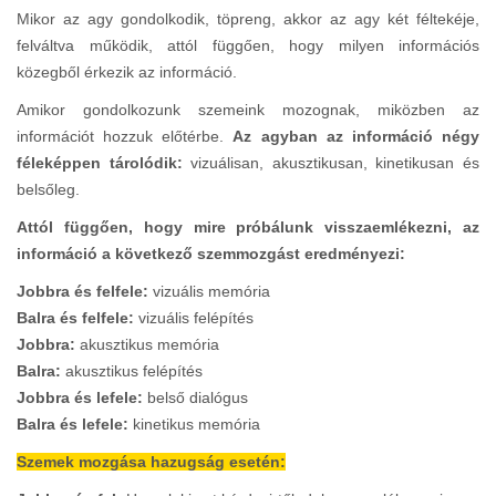
Mikor az agy gondolkodik, töpreng, akkor az agy két féltekéje,
felváltva működik, attól függően, hogy milyen információs
közegből érkezik az információ.
Amikor gondolkozunk szemeink mozognak, miközben az
információt hozzuk előtérbe.
Az agyban az információ négy
féleképpen tárolódik:
vizuálisan, akusztikusan, kinetikusan és
belsőleg.
Attól függően, hogy mire próbálunk visszaemlékezni, az
információ a következő szemmozgást eredményezi:
Jobbra és felfele:
vizuális memória
Balra és felfele:
vizuális felépítés
Jobbra:
akusztikus memória
Balra:
akusztikus felépítés
Jobbra és lefele:
belső dialógus
Balra és lefele:
kinetikus memória
Szemek mozgása hazugság esetén: