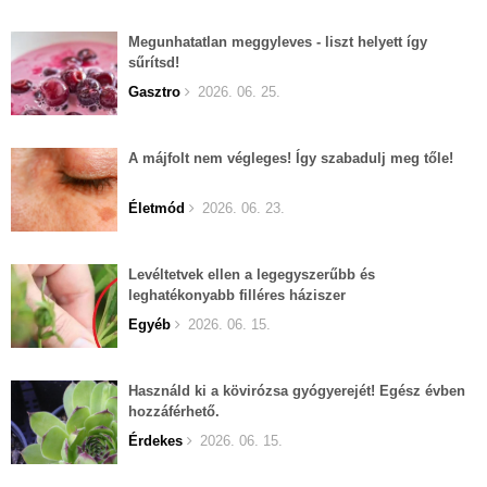
Megunhatatlan meggyleves - liszt helyett így
sűrítsd!
Gasztro
2026. 06. 25.
A májfolt nem végleges! Így szabadulj meg tőle!
Életmód
2026. 06. 23.
Levéltetvek ellen a legegyszerűbb és
leghatékonyabb filléres háziszer
Egyéb
2026. 06. 15.
Használd ki a kövirózsa gyógyerejét! Egész évben
hozzáférhető.
Érdekes
2026. 06. 15.