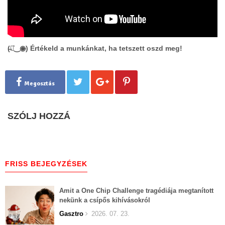
(̶◉͛‿◉̶) Értékeld a munkánkat, ha tetszett oszd meg!
Megosztás
SZÓLJ HOZZÁ
FRISS BEJEGYZÉSEK
Amit a One Chip Challenge tragédiája megtanított
nekünk a csípős kihívásokról
Gasztro
2026. 07. 23.