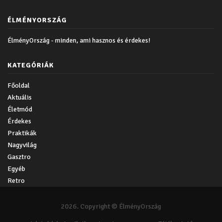
ÉLMÉNYORSZÁG
ÉlményOrszág - minden, ami hasznos és érdekes!
KATEGÓRIÁK
Főoldal
Aktuális
Életmód
Érdekes
Praktikák
Nagyvilág
Gasztro
Egyéb
Retro
2026. Copyright © ÉlményOrszág