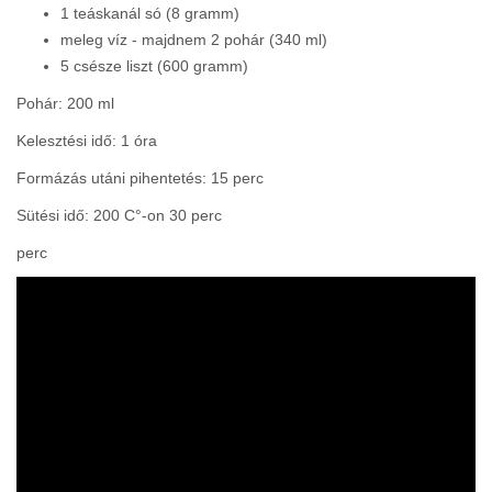
1 teáskanál só (8 gramm)
meleg víz - majdnem 2 pohár (340 ml)
5 csésze liszt (600 gramm)
Pohár: 200 ml
Kelesztési idő: 1 óra
Formázás utáni pihentetés: 15 perc
Sütési idő: 200 C°-on 30 perc
perc