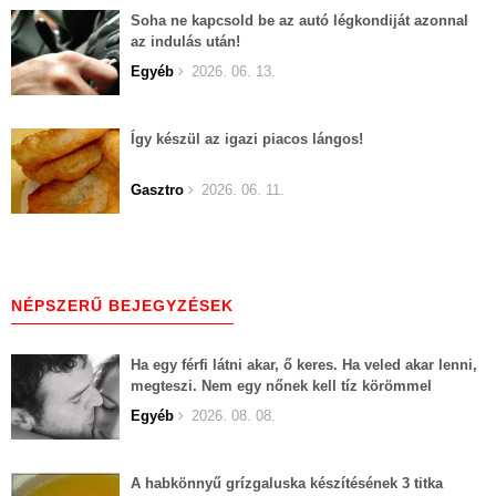
Soha ne kapcsold be az autó légkondiját azonnal
az indulás után!
Egyéb
2026. 06. 13.
Így készül az igazi piacos lángos!
Gasztro
2026. 06. 11.
NÉPSZERŰ BEJEGYZÉSEK
Ha egy férfi látni akar, ő keres. Ha veled akar lenni,
megteszi. Nem egy nőnek kell tíz körömmel
belekapaszkodva mindent feláldozni.
Egyéb
2026. 08. 08.
A habkönnyű grízgaluska készítésének 3 titka