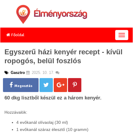
Főoldal
T
o
g
Egyszerű házi kenyér recept - kívül
g
ropogós, belül foszlós
l
e
n
Gasztro
2025. 10. 17.
a
v
Megosztás
i
g
60 dkg lisztből készül ez a három kenyér.
a
t
Hozzávalók:
i
o
4 evőkanál olívaolaj (30 ml)
n
1 evőkanál száraz élesztő (10 gramm)